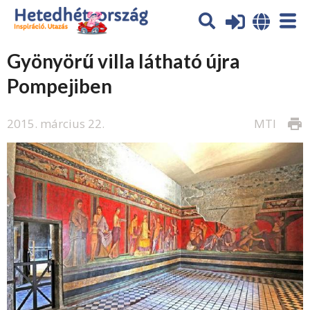
Gyönyörű villa látható újra
Pompejiben
2015. március 22.
MTI
print