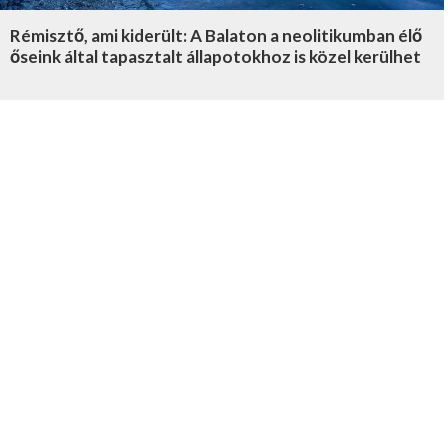
Rémisztő, ami kiderült: A Balaton a neolitikumban élő
őseink által tapasztalt állapotokhoz is közel kerülhet