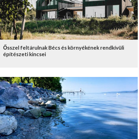
Ősszel feltárulnak Bécs és környékének rendkívüli
építészeti kincsei