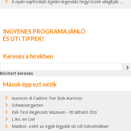
A nyári napforduló éjjelén legendás hegyi tüzek világítják meg Zugspitzét
INGYENES PROGRAMAJÁNLÓ
ÉS ÚTI TIPPEK!
Keresés a hírekben
navigate_next
Bővített keresés
Mások épp ezt nézik
Auronzo di Cadore: Fun Bob Auronzo
Schweizergarten
Dél-Tirol Régészeti Múzeum - Itt látható Ötzi
L'Arc en Ciel
Maribor, ezért az egyik legjobb úti cél Szlovéniában