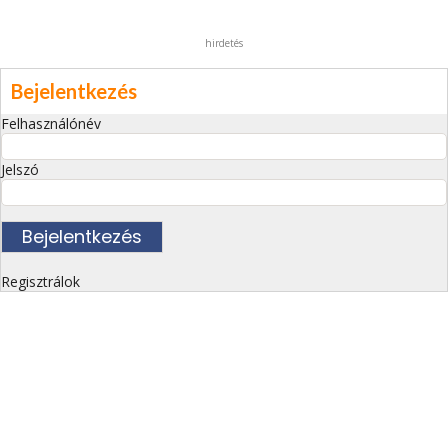
hirdetés
Bejelentkezés
Felhasználónév
Jelszó
Regisztrálok