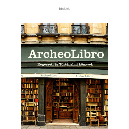
hirdetés