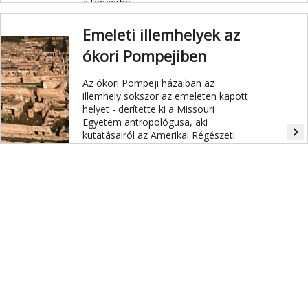
a tengerbe.
Emeleti illemhelyek az
ókori Pompejiben
Az ókori Pompeji házaiban az
illemhely sokszor az emeleten kapott
helyet - derítette ki a Missouri
Egyetem antropológusa, aki
navigate_next
kutatásairól az Amerikai Régészeti
Intézet éves közgyűlésén számolt be
Seattle-ben.