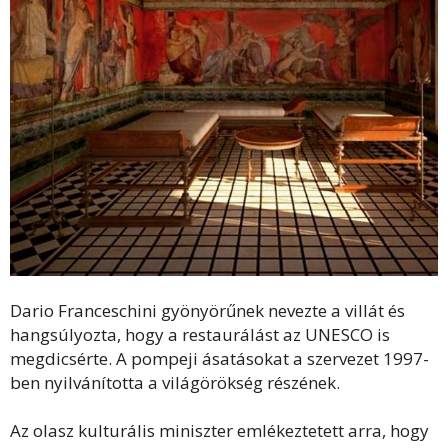
Dario Franceschini gyönyörűnek nevezte a villát és
hangsúlyozta, hogy a restaurálást az UNESCO is
megdicsérte. A pompeji ásatásokat a szervezet 1997-
ben nyilvánította a világörökség részének.
Az olasz kulturális miniszter emlékeztetett arra, hogy