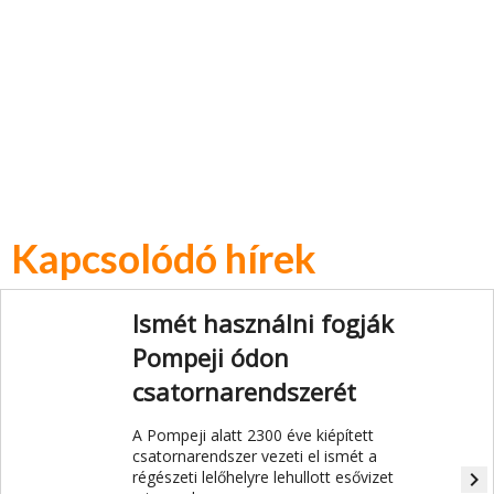
Kapcsolódó hírek
Ismét használni fogják
Pompeji ódon
csatornarendszerét
A Pompeji alatt 2300 éve kiépített
csatornarendszer vezeti el ismét a
régészeti lelőhelyre lehullott esővizet
navigate_next