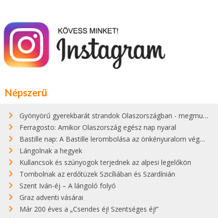
Népszerű
Gyönyörű gyerekbarát strandok Olaszországban - megmutatjuk a 15 legjobbat
Ferragosto: Amikor Olaszország egész nap nyaral
Bastille nap: A Bastille lerombolása az önkényuralom végét jelentette
Lángolnak a hegyek
Kullancsok és szúnyogok terjednek az alpesi legelőkön
Tombolnak az erdőtüzek Szicíliában és Szardínián
Szent Iván-éj – A lángoló folyó
Graz adventi vásárai
Már 200 éves a „Csendes éj! Szentséges éj!”