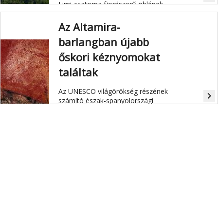
Limi-csatorna fjordszerű öblének
egyik oldalán található Romuald-
barlangban.
Az Altamira-
barlangban újabb
őskori kéznyomokat
találtak
Az UNESCO világörökség részének
navigate_next
számító észak-spanyolországi
Altamira-barlangban három új,
legalább 20 ezer évesre becsült
kéznyomatot azonosítottak kutatók.