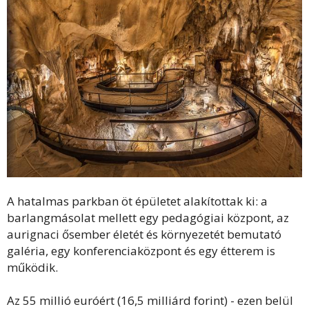
A hatalmas parkban öt épületet alakítottak ki: a
barlangmásolat mellett egy pedagógiai központ, az
aurignaci ősember életét és környezetét bemutató
galéria, egy konferenciaközpont és egy étterem is
működik.
Az 55 millió euróért (16,5 milliárd forint) - ezen belül