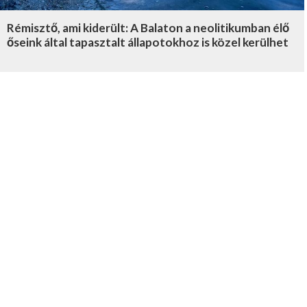
Rémisztő, ami kiderült: A Balaton a neolitikumban élő
őseink által tapasztalt állapotokhoz is közel kerülhet