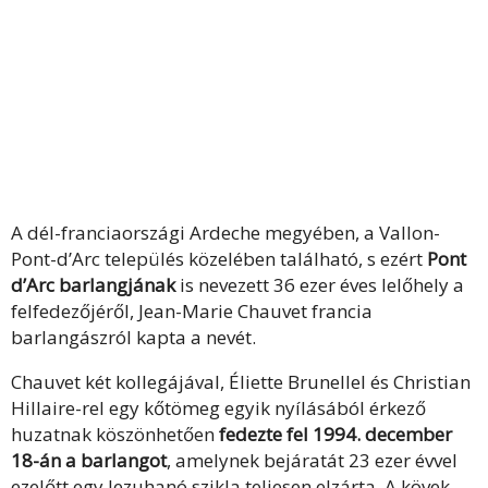
A dél-franciaországi Ardeche megyében, a Vallon-
Pont-d’Arc település közelében található, s ezért
Pont
d’Arc barlangjának
is nevezett 36 ezer éves lelőhely a
felfedezőjéről, Jean-Marie Chauvet francia
barlangászról kapta a nevét.
Chauvet két kollegájával, Éliette Brunellel és Christian
Hillaire-rel egy kőtömeg egyik nyílásából érkező
huzatnak köszönhetően
fedezte fel 1994. december
18-án a barlangot
, amelynek bejáratát 23 ezer évvel
ezelőtt egy lezuhanó szikla teljesen elzárta. A kövek