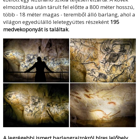
elmozdítása után tárult fel előtte a 800 méter hosszú,
több - 18 méter magas - teremből álló barlang, ahol a
világon egyedülálló leletegyüttes részeként
195
medvekoponyát is találtak
.
A legrégebbi ismert barlangrajzokról híres lelőhely