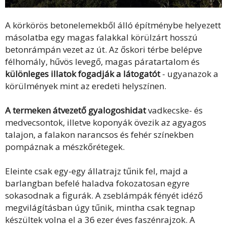
A körkörös betonelemekből álló építménybe helyezett
másolatba egy magas falakkal körülzárt hosszú
betonrámpán vezet az út. Az őskori térbe belépve
félhomály, hűvös levegő, magas páratartalom és
különleges illatok fogadják a látogatót
- ugyanazok a
körülmények mint az eredeti helyszínen.
A termeken átvezető gyalogoshidat
vadkecske- és
medvecsontok, illetve koponyák övezik az agyagos
talajon, a falakon narancsos és fehér színekben
pompáznak a mészkőrétegek.
Eleinte csak egy-egy állatrajz tűnik fel, majd a
barlangban befelé haladva fokozatosan egyre
sokasodnak a figurák. A zseblámpák fényét idéző
megvilágításban úgy tűnik, mintha csak tegnap
készültek volna el a 36 ezer éves faszénrajzok. A