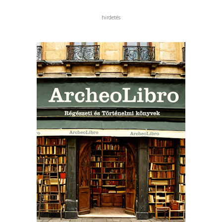
hirdetés