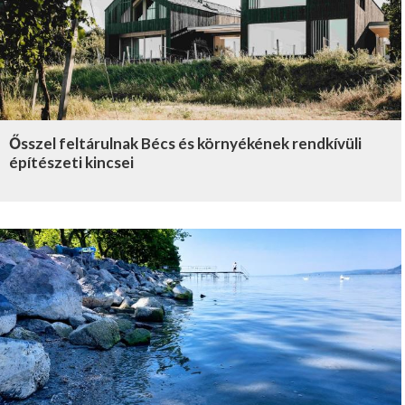
Ősszel feltárulnak Bécs és környékének rendkívüli
építészeti kincsei