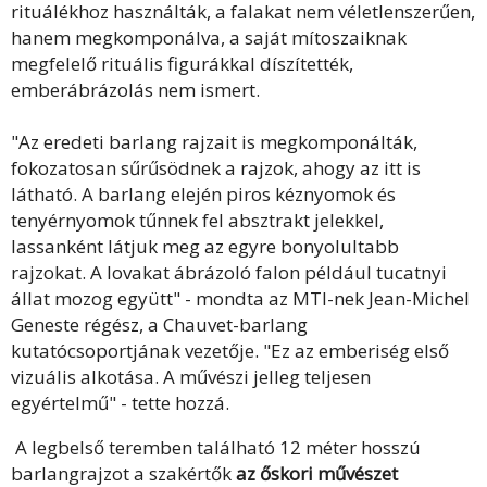
rituálékhoz használták, a falakat nem véletlenszerűen,
hanem megkomponálva, a saját mítoszaiknak
megfelelő rituális figurákkal díszítették,
emberábrázolás nem ismert.
"Az eredeti barlang rajzait is megkomponálták,
fokozatosan sűrűsödnek a rajzok, ahogy az itt is
látható. A barlang elején piros kéznyomok és
tenyérnyomok tűnnek fel absztrakt jelekkel,
lassanként látjuk meg az egyre bonyolultabb
rajzokat. A lovakat ábrázoló falon például tucatnyi
állat mozog együtt" - mondta az MTI-nek Jean-Michel
Geneste régész, a Chauvet-barlang
kutatócsoportjának vezetője. "Ez az emberiség első
vizuális alkotása. A művészi jelleg teljesen
egyértelmű" - tette hozzá.
A legbelső teremben található 12 méter hosszú
barlangrajzot a szakértők
az őskori művészet