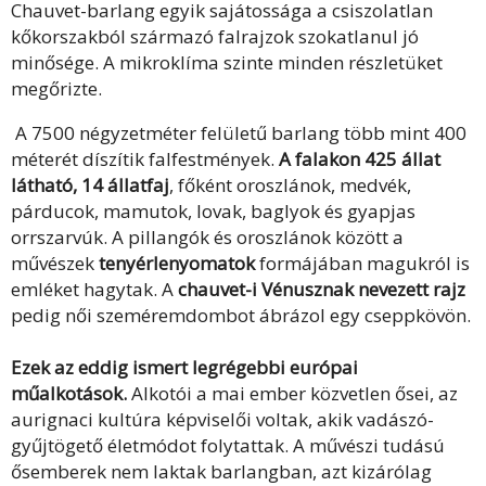
Chauvet-barlang egyik sajátossága a csiszolatlan
kőkorszakból származó falrajzok szokatlanul jó
minősége. A mikroklíma szinte minden részletüket
megőrizte.
A 7500 négyzetméter felületű barlang több mint 400
méterét díszítik falfestmények.
A falakon 425 állat
látható, 14 állatfaj
, főként oroszlánok, medvék,
párducok, mamutok, lovak, baglyok és gyapjas
orrszarvúk. A pillangók és oroszlánok között a
művészek
tenyérlenyomatok
formájában magukról is
emléket hagytak. A
chauvet-i Vénusznak nevezett rajz
pedig női szeméremdombot ábrázol egy cseppkövön.
Ezek az eddig ismert legrégebbi európai
műalkotások.
Alkotói a mai ember közvetlen ősei, az
aurignaci kultúra képviselői voltak, akik vadászó-
gyűjtögető életmódot folytattak. A művészi tudású
ősemberek nem laktak barlangban, azt kizárólag