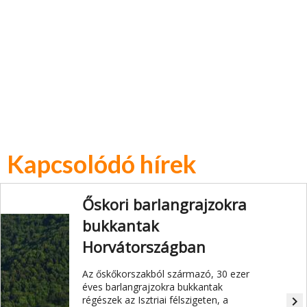
Kapcsolódó hírek
Őskori barlangrajzokra
bukkantak
Horvátországban
Az őskőkorszakból származó, 30 ezer
éves barlangrajzokra bukkantak
régészek az Isztriai félszigeten, a
navigate_next