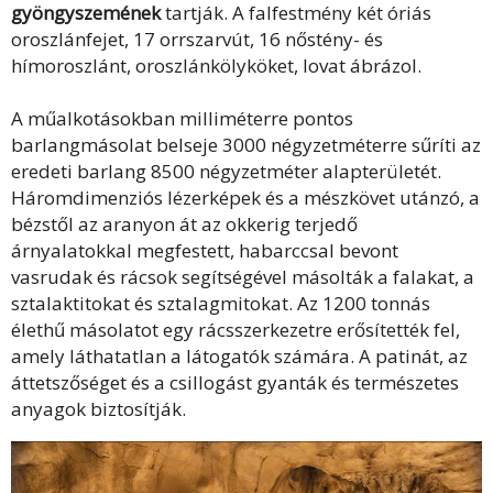
gyöngyszemének
tartják. A falfestmény két óriás
oroszlánfejet, 17 orrszarvút, 16 nőstény- és
hímoroszlánt, oroszlánkölyköket, lovat ábrázol.
A műalkotásokban milliméterre pontos
barlangmásolat belseje 3000 négyzetméterre sűríti az
eredeti barlang 8500 négyzetméter alapterületét.
Háromdimenziós lézerképek és a mészkövet utánzó, a
bézstől az aranyon át az okkerig terjedő
árnyalatokkal megfestett, habarccsal bevont
vasrudak és rácsok segítségével másolták a falakat, a
sztalaktitokat és sztalagmitokat. Az 1200 tonnás
élethű másolatot egy rácsszerkezetre erősítették fel,
amely láthatatlan a látogatók számára. A patinát, az
áttetszőséget és a csillogást gyanták és természetes
anyagok biztosítják.