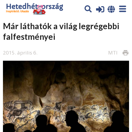
Már láthatók a világ legrégebbi
falfestményei
2015. április 6.
MTI
print