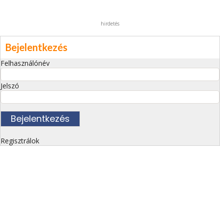
hirdetés
Bejelentkezés
Felhasználónév
Jelszó
Regisztrálok