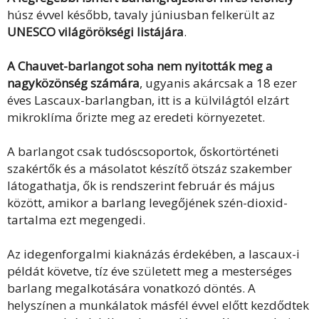
húsz évvel később, tavaly júniusban felkerült az
UNESCO világörökségi listájára
.
A Chauvet-barlangot soha nem nyitották meg a
nagyközönség számára
, ugyanis akárcsak a 18 ezer
éves Lascaux-barlangban, itt is a külvilágtól elzárt
mikroklíma őrizte meg az eredeti környezetet.
A barlangot csak tudóscsoportok, őskortörténeti
szakértők és a másolatot készítő ötszáz szakember
látogathatja, ők is rendszerint február és május
között, amikor a barlang levegőjének szén-dioxid-
tartalma ezt megengedi.
Az idegenforgalmi kiaknázás érdekében, a lascaux-i
példát követve, tíz éve született meg a mesterséges
barlang megalkotására vonatkozó döntés. A
helyszínen a munkálatok másfél évvel előtt kezdődtek