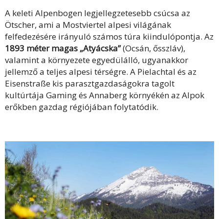
A keleti Alpenbogen legjellegzetesebb csúcsa az
Ötscher, ami a Mostviertel alpesi világának
felfedezésére irányuló számos túra kiindulópontja. Az
1893 méter magas „Atyácska”
(Ocsán, ősszláv),
valamint a környezete egyedülálló, ugyanakkor
jellemző a teljes alpesi térségre. A Pielachtal és az
Eisenstraße kis parasztgazdaságokra tagolt
kultúrtája Gaming és Annaberg környékén az Alpok
erőkben gazdag régiójában folytatódik.