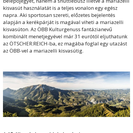
belépőjegyet, hanem a shuttlebusz illetve a mariazelli
kisvasút használatát is a teljes vonalon egy egész
napra. Aki sportosan szereti, előzetes bejelentés
alapján a kerékpárját is magával viheti a mariazelli
kisvasúton. Az ÖBB Kulturgenuss fantázianevű
kombinált menetjegyével már 31 eurótól eljuthatunk
az ÖTSCHER:REICH-ba, ez magába foglal egy utazást
az ÖBB-vel a mariazelli kisvasútig.