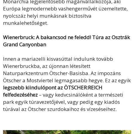
Monarchia legjelentősebb magánvállalkozója, aki
Európa legmodernebb vashengerművét üzemeltette,
nyolcszáz helyi munkásnak biztosítva
munkalehetőséget.
Wienerbruck: A bakancsod ne feledd! Túra az Osztrák
Grand Canyonban
Innen a mariazelli kisvasúttal indulunk tovább
Wienerbruckba, az újonnan létesített
Naturparkzentrum Ötscher-Basisba. Az impozáns
Ötscher a Mostviertel legmagasabb hegye. Ez az egyik
legszebb kiindulópont az ÖTSCHER:REICH
felfedezéséhez
– vagy kedvcsinálóként a természeti
park egyik túravezetőjével, vagy pedig egy kiadós
túrával az Ötscher szurdokaihoz és vízeséseihez.