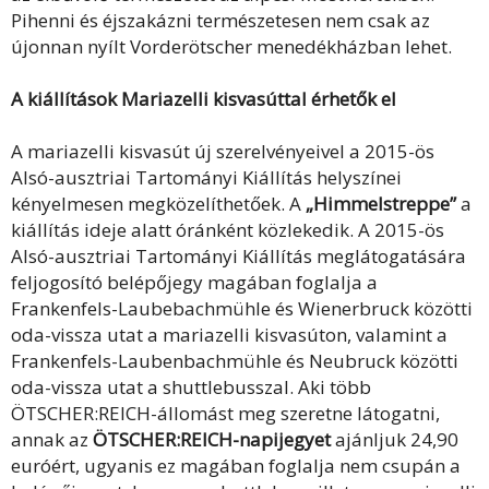
Pihenni és éjszakázni természetesen nem csak az
újonnan nyílt Vorderötscher menedékházban lehet.
A kiállítások Mariazelli kisvasúttal érhetők el
A mariazelli kisvasút új szerelvényeivel a 2015-ös
Alsó-ausztriai Tartományi Kiállítás helyszínei
kényelmesen megközelíthetőek. A
„Himmelstreppe”
a
kiállítás ideje alatt óránként közlekedik. A 2015-ös
Alsó-ausztriai Tartományi Kiállítás meglátogatására
feljogosító belépőjegy magában foglalja a
Frankenfels-Laubebachmühle és Wienerbruck közötti
oda-vissza utat a mariazelli kisvasúton, valamint a
Frankenfels-Laubenbachmühle és Neubruck közötti
oda-vissza utat a shuttlebusszal. Aki több
ÖTSCHER:REICH-állomást meg szeretne látogatni,
annak az
ÖTSCHER:REICH-napijegyet
ajánljuk 24,90
euróért, ugyanis ez magában foglalja nem csupán a