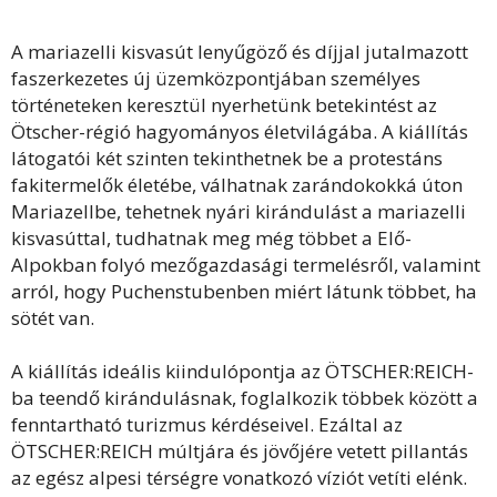
A mariazelli kisvasút lenyűgöző és díjjal jutalmazott
faszerkezetes új üzemközpontjában személyes
történeteken keresztül nyerhetünk betekintést az
Ötscher-régió hagyományos életvilágába. A kiállítás
látogatói két szinten tekinthetnek be a protestáns
fakitermelők életébe, válhatnak zarándokokká úton
Mariazellbe, tehetnek nyári kirándulást a mariazelli
kisvasúttal, tudhatnak meg még többet a Elő-
Alpokban folyó mezőgazdasági termelésről, valamint
arról, hogy Puchenstubenben miért látunk többet, ha
sötét van.
A kiállítás ideális kiindulópontja az ÖTSCHER:REICH-
ba teendő kirándulásnak, foglalkozik többek között a
fenntartható turizmus kérdéseivel. Ezáltal az
ÖTSCHER:REICH múltjára és jövőjére vetett pillantás
az egész alpesi térségre vonatkozó víziót vetíti elénk.