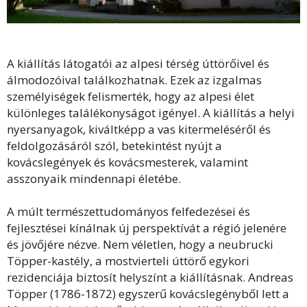
A kiállítás látogatói az alpesi térség úttörőivel és
álmodozóival találkozhatnak. Ezek az izgalmas
személyiségek felismerték, hogy az alpesi élet
különleges találékonyságot igényel. A kiállítás a helyi
nyersanyagok, kiváltképp a vas kitermeléséről és
feldolgozásáról szól, betekintést nyújt a
kovácslegények és kovácsmesterek, valamint
asszonyaik mindennapi életébe.
A múlt természettudományos felfedezései és
fejlesztései kínálnak új perspektívát a régió jelenére
és jövőjére nézve. Nem véletlen, hogy a neubrucki
Töpper-kastély, a mostvierteli úttörő egykori
rezidenciája biztosít helyszínt a kiállításnak. Andreas
Töpper (1786-1872) egyszerű kovácslegényből lett a