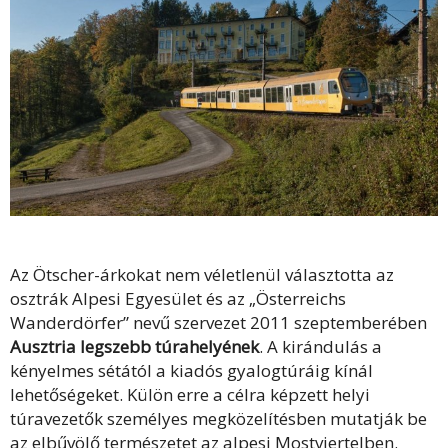
Az Ötscher-árkokat nem véletlenül választotta az
osztrák Alpesi Egyesület és az „Österreichs
Wanderdörfer” nevű szervezet 2011 szeptemberében
Ausztria legszebb túrahelyének
. A kirándulás a
kényelmes sétától a kiadós gyalogtúráig kínál
lehetőségeket. Külön erre a célra képzett helyi
túravezetők személyes megközelítésben mutatják be
az elbűvölő természetet az alpesi Mostviertelben.