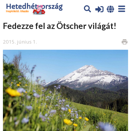
Fedezze fel az Ötscher világát!
2015. június 1.
print