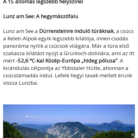
A 15 állomás legszebb helyszínei
Lunz am See: A hegymászófalu
Lunz am See a
Dürrensteinre induló túráknak
, a csúcs
a Keleti-Alpok egyik legszebb kilátója, innen csodás
panoráma nyílik a csúcsok világára. Már a túra első
szakasza kilátást nyújt a Grünloch-dolinára, ami az itt
mért
-52,6 °C-kal Közép-Európa „hideg pólusa”
. A
kirándulás célpontja az Ybbstaler Hütte, ahonnan a
csúcstámadás indul. Lefelé hegyi tavak mellett érünk
vissza Lunzba.