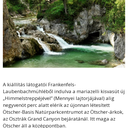
A kiállítás látogatói Frankenfels-
Laubenbachmühléből indulva a mariazelli kisvasút új
„Himmelstreppéjével” (Mennyei lajtorjájával) alig
negyvenöt perc alatt elérik az újonnan létesített
Ötscher-Basis Natúrparkcentrumot az Ötscher-árkok,
az Osztrák Grand Canyon bejáratánál. Itt maga az
Ötscher áll a középpontban.