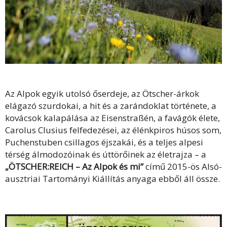
Az Alpok egyik utolsó őserdeje, az Ötscher-árkok
elágazó szurdokai, a hit és a zarándoklat története, a
kovácsok kalapálása az Eisenstraßén, a favágók élete,
Carolus Clusius felfedezései, az élénkpiros húsos som,
Puchenstuben csillagos éjszakái, és a teljes alpesi
térség álmodozóinak és úttörőinek az életrajza – a
„ÖTSCHER:REICH – Az Alpok és mi”
című 2015-ös Alsó-
ausztriai Tartományi Kiállítás anyaga ebből áll össze.