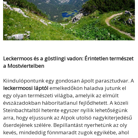
Leckermoos és a göstlingi vadon: Érintetlen természet
a Mostviertelben
Kiindulópontunk egy gondosan ápolt parasztudvar. A
leckermoosi láptól
emelkedőkön haladva jutunk el
egy olyan természeti világba, amelyik az elmúlt
évszázadokban háborítatlanul fejlődhetett. A közeli
Steinbachtaltól hetente egyszer nyílik lehetőségünk
arra, hogy eljussunk az Alpok utolsó nagykiterjedésű
őserdejének szélére. Bepillantást nyerhetünk az oly
kevés, mindeddig fönnmaradt zugok egyikébe, ahol