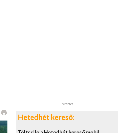
hirdetés
print
Hetedhét kereső:
Töltsd le a Hetedhét kereső mobil