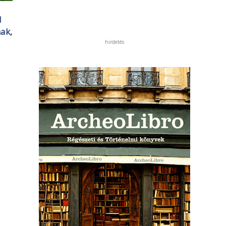
l
nak,
hirdetés