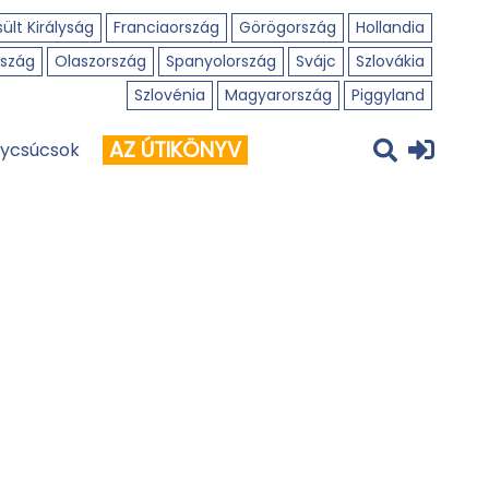
ült Királyság
Franciaország
Görögország
Hollandia
szág
Olaszország
Spanyolország
Svájc
Szlovákia
Szlovénia
Magyarország
Piggyland
AZ ÚTIKÖNYV
ycsúcsok