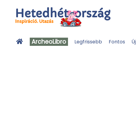
ArcheoLibro
Legfrissebb
Fontos
Ú