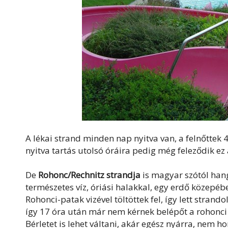
A lékai strand minden nap nyitva van, a felnőttek 4
nyitva tartás utolsó óráira pedig még feleződik ez 
De
Rohonc/Rechnitz strandja
is magyar szótól hang
természetes víz, óriási halakkal, egy erdő közepéb
Rohonci-patak vizével töltöttek fel, így lett stran
így 17 óra után már nem kérnek belépőt a rohonci 
Bérletet is lehet váltani, akár egész nyárra, nem hor