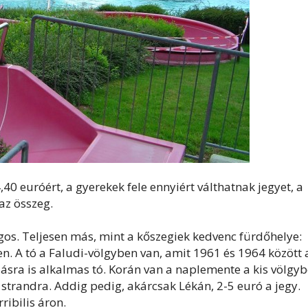
,40 euróért, a gyerekek fele ennyiért válthatnak jegyet, a
az összeg.
os. Teljesen más, mint a kőszegiek kedvenc fürdőhelye:
en. A tó a Faludi-völgyben van, amit 1961 és 1964 között 
dolásra is alkalmas tó. Korán van a naplemente a kis völgyb
strandra. Addig pedig, akárcsak Lékán, 2-5 euró a jegy.
ribilis áron.