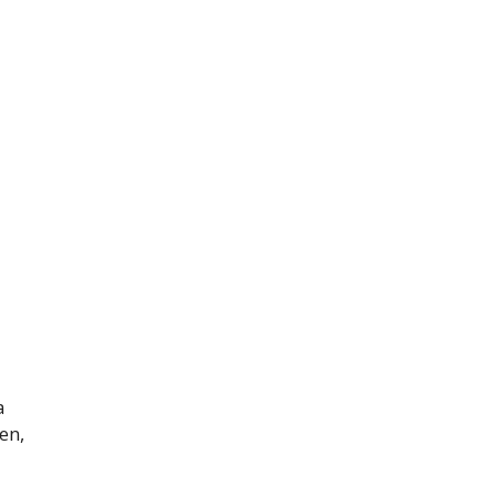
a
en,