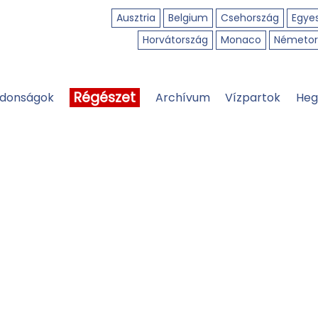
Ausztria
Belgium
Csehország
Egyes
Horvátország
Monaco
Németor
Régészet
jdonságok
Archívum
Vízpartok
Heg