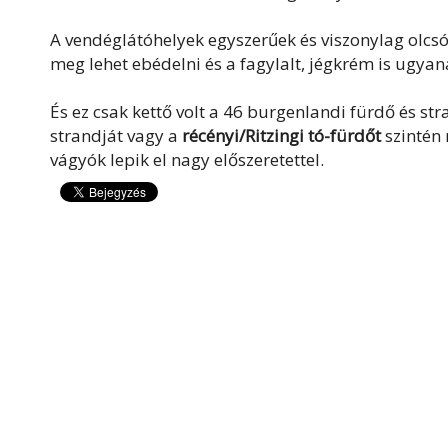
A vendéglátóhelyek egyszerűek és viszonylag olcsó
meg lehet ebédelni és a fagylalt, jégkrém is ugyan
És ez csak kettő volt a 46 burgenlandi fürdő és st
strandját vagy a
récényi/Ritzingi tó-fürdőt
szintén
vágyók lepik el nagy előszeretettel.