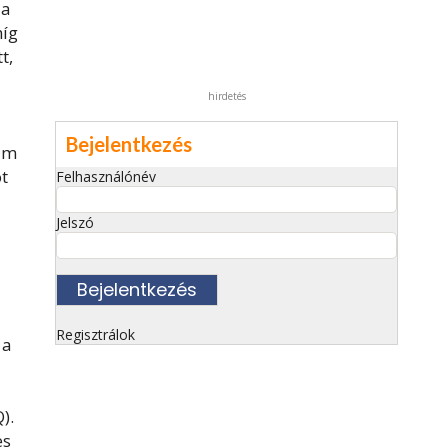
 a
míg
t,
hirdetés
Bejelentkezés
am
ot
Felhasználónév
Jelszó
Regisztrálok
 a
).
es