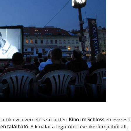
cadik éve üzemelő szabadtéri
Kino im Schloss
elnevezésű
en található
. A kínálat a legutóbbi év sikerfilmjeiből áll,