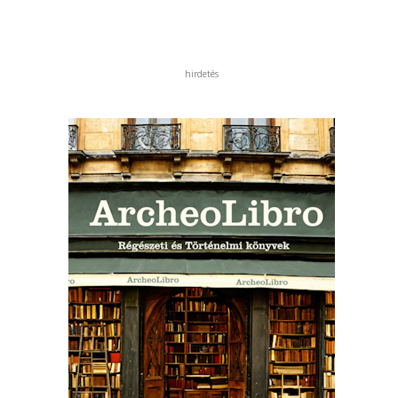
hirdetés