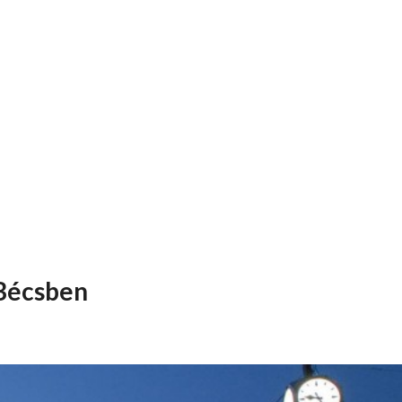
 Bécsben