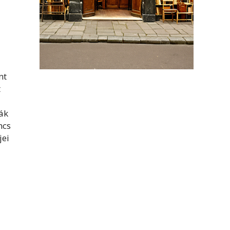
nt
t
ták
ncs
jei