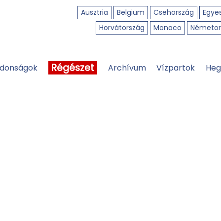
Ausztria
Belgium
Csehország
Egyes
Horvátország
Monaco
Németor
Régészet
jdonságok
Archívum
Vízpartok
Heg