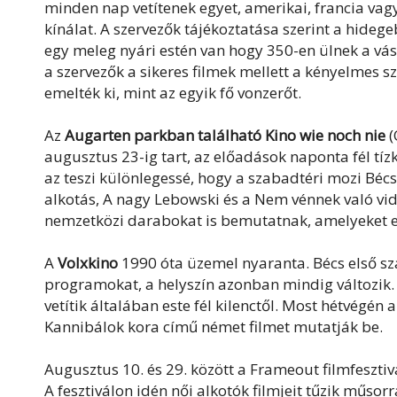
minden nap vetítenek egyet, amerikai, francia vagy 
kínálat. A szervezők tájékoztatása szerint a hide
egy meleg nyári estén van hogy 350-en ülnek a vás
a szervezők a sikeres filmek mellett a kényelmes sz
emelték ki, mint az egyik fő vonzerőt.
Az
Augarten parkban található Kino wie noch nie
(
augusztus 23-ig tart, az előadások naponta fél tí
az teszi különlegessé, hogy a szabadtéri mozi Béc
alkotás, A nagy Lebowski és a Nem vénnek való vi
nemzetközi darabokat is bemutatnak, amelyeket e
A
Volxkino
1990 óta üzemel nyaranta. Bécs első sz
programokat, a helyszín azonban mindig változik.
vetítik általában este fél kilenctől. Most hétvégé
Kannibálok kora című német filmet mutatják be.
Augusztus 10. és 29. között a Frameout filmfesztivá
A fesztiválon idén női alkotók filmjeit tűzik műso