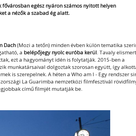
ák fővárosban egész nyáron számos nyitott helyen
et a nézők a szabad ég alatt.
m Dach
(Mozi a tetőn) minden évben külön tematika szeri
gatható, a
belépőjegy nyolc euróba
kerül
. Tavaly elismer
tak, ezt a hagyományt idén is folytatják. 2015-ben a
ozik munkatársaival dolgoztak szorosan együtt, így alkot
mek is szerepelnek. A héten a Who am I - Egy rendszer si
szországi La Guarimba nemzetközi filmfesztivál rövidfilm
gjobbak című filmjét mutatják be.