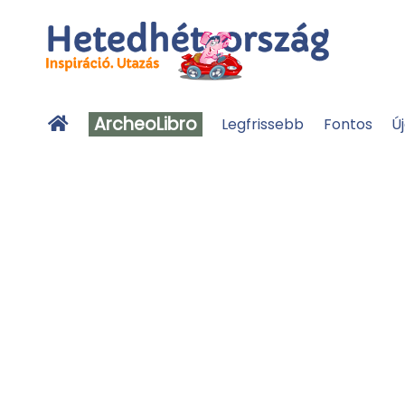
ArcheoLibro
Legfrissebb
Fontos
Ú