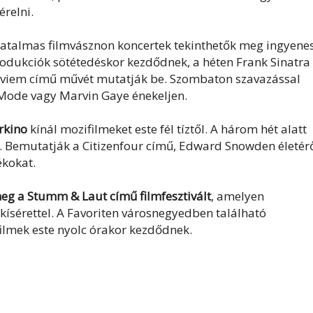
érelni.
t hatalmas filmvásznon koncertek tekinthetők meg ingyene
produkciók sötétedéskor kezdődnek, a héten Frank Sinatra
Rekviem című művét mutatják be. Szombaton szavazással
 Mode vagy Marvin Gaye énekeljen.
kino
kínál mozifilmeket este fél tíztől. A három hét alatt
 Bemutatják a Citizenfour című, Edward Snowden életér
ékokat.
eg a Stumm & Laut című filmfesztivált
, amelyen
kísérettel. A Favoriten városnegyedben található
 filmek este nyolc órakor kezdődnek.