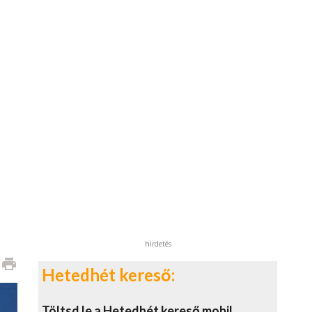
hirdetés
print
Hetedhét kereső:
Töltsd le a Hetedhét kereső mobil