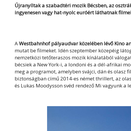
Újranyíltak a szabadtéri mozik Bécsben, az osztr
ingyenesen vagy hat-nyolc euróért láthatnak filmek
A
Westbahnhof pályaudvar közelében lévő Kino a
mutat be filmeket. Idén szeptember közepéig láto
nemzetközi tetőteraszos mozik kínálatából válogat
bécsiek a New York-i, a londoni és a dél-afrikai m
meg a programot, amelyben svájci, dán és olasz fil
biztonságban című 2014-es német thrillert, az ola
és Lukas Moodysson svéd rendező Mi vagyunk a le