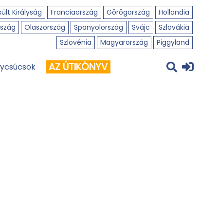
ült Királyság
Franciaország
Görögország
Hollandia
szág
Olaszország
Spanyolország
Svájc
Szlovákia
Szlovénia
Magyarország
Piggyland
AZ ÚTIKÖNYV
ycsúcsok