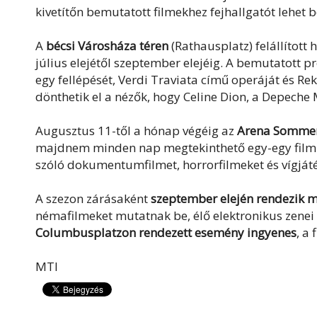
kivetítőn bemutatott filmekhez fejhallgatót lehet b
A
bécsi Városháza téren
(Rathausplatz) felállítot
július elejétől szeptember elejéig. A bemutatott 
egy fellépését, Verdi Traviata című operáját és 
dönthetik el a nézők, hogy Celine Dion, a Depeche
Augusztus 11-től a hónap végéig az
Arena Sommer
majdnem minden nap megtekinthető egy-egy film.
szóló dokumentumfilmet, horrorfilmeket és vígját
A szezon zárásaként
szeptember elején rendezik m
némafilmeket mutatnak be, élő elektronikus zenei 
Columbusplatzon rendezett esemény ingyenes
, a
MTI