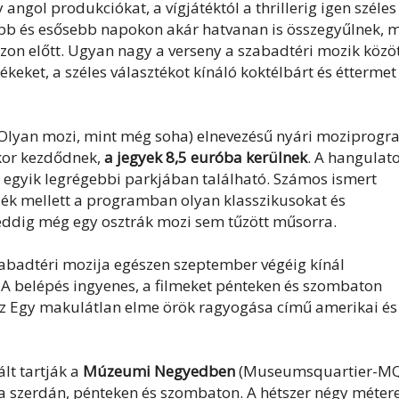
angol produkciókat, a vígjátéktól a thrillerig igen széles
gebb és esősebb napokon akár hatvanan is összegyűlnek, 
zon előtt. Ugyan nagy a verseny a szabadtéri mozik közöt
ékeket, a széles választékot kínáló koktélbárt és éttermet
Olyan mozi, mint még soha) elnevezésű nyári moziprogr
zkor kezdődnek,
a jegyek 8,5 euróba kerülnek
. A hangulat
s egyik legrégebbi parkjában található. Számos ismert
dék mellett a programban olyan klasszikusokat és
ddig még egy osztrák mozi sem tűzött műsorra.
abadtéri mozija egészen szeptember végéig kínál
 A belépés ingyenes, a filmeket pénteken és szombaton
n az Egy makulátlan elme örök ragyogása című amerikai és
lt tartják a
Múzeumi Negyedben
(Museumsquartier-MQ
rra szerdán, pénteken és szombaton. A hétszer négy méter