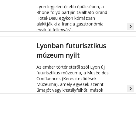
Lyon legjelentősebb épületében, a
Rhone folyó partján található Grand
Hotel-Dieu egykori kórházban
alakítják ki a francia gasztronómia
navigate_next
egyik új fellegvárát.
Lyonban futurisztikus
múzeum nyílt
Az ember történetéről szól Lyon új
futurisztikus múzeuma, a Musée des
Confluences (Kereszteződések
Múzeuma), amely egyesek szerint
navigate_next
űrhajót vagy kristályfelhőt, mások
szerint inkább egy csodabogarat idéz.