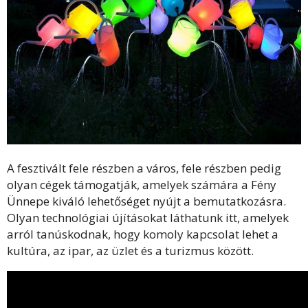
A fesztivált fele részben a város, fele részben pedig
olyan cégek támogatják, amelyek számára a Fény
Ünnepe kiváló lehetőséget nyújt a bemutatkozásra.
Olyan technológiai újításokat láthatunk itt, amelyek
arról tanúskodnak, hogy komoly kapcsolat lehet a
kultúra, az ipar, az üzlet és a turizmus között.