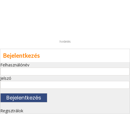
hirdetés
Bejelentkezés
Felhasználónév
Jelszó
Regisztrálok