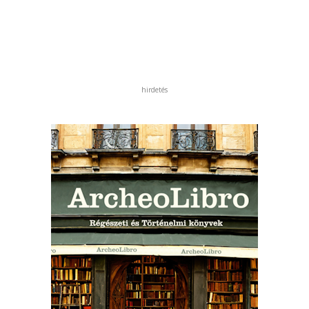
hirdetés