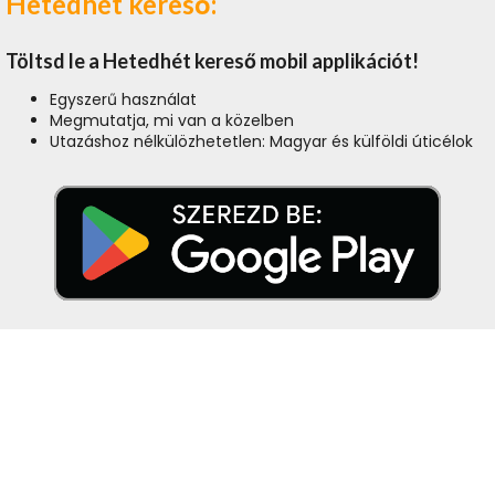
Hetedhét kereső:
Töltsd le a Hetedhét kereső mobil applikációt!
Egyszerű használat
Megmutatja, mi van a közelben
Utazáshoz nélkülözhetetlen: Magyar és külföldi úticélok