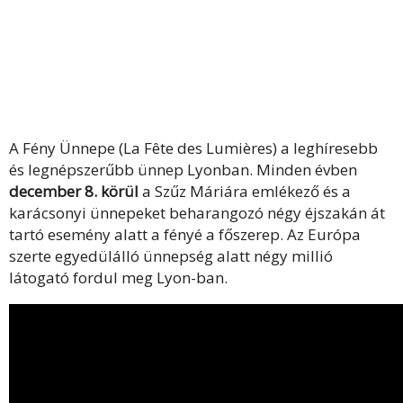
A Fény Ünnepe (La Fête des Lumières) a leghíresebb
és legnépszerűbb ünnep Lyonban. Minden évben
december 8. körül
a Szűz Máriára emlékező és a
karácsonyi ünnepeket beharangozó négy éjszakán át
tartó esemény alatt a fényé a főszerep. Az Európa
szerte egyedülálló ünnepség alatt négy millió
látogató fordul meg Lyon-ban.