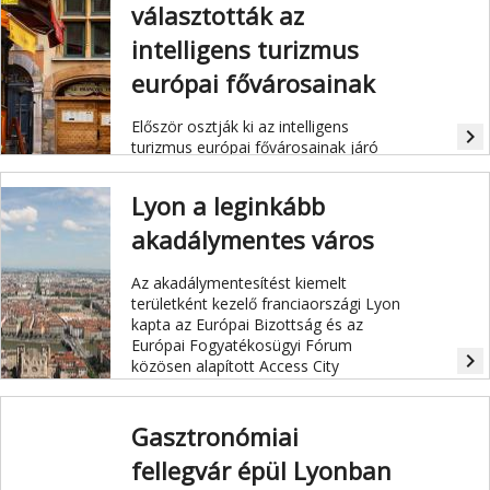
választották az
intelligens turizmus
európai fővárosainak
Először osztják ki az intelligens
navigate_next
turizmus európai fővárosainak járó
díjat, amelyet idén Helsinki és
Lyon érdemelt ki.
Lyon a leginkább
akadálymentes város
Az akadálymentesítést kiemelt
területként kezelő franciaországi Lyon
kapta az Európai Bizottság és az
Európai Fogyatékosügyi Fórum
navigate_next
közösen alapított Access City
(hozzáférhető város) díját.
Gasztronómiai
fellegvár épül Lyonban