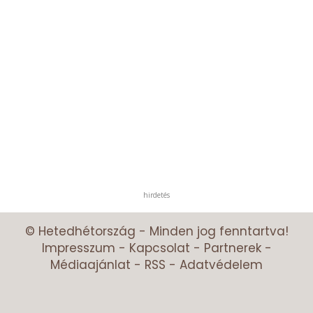
hirdetés
© Hetedhétország - Minden jog fenntartva!
Impresszum
-
Kapcsolat
-
Partnerek
-
Médiaajánlat
-
RSS
-
Adatvédelem