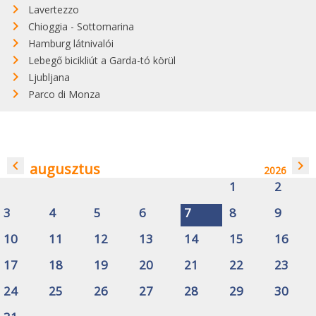
Lavertezzo
Chioggia - Sottomarina
Hamburg látnivalói
Lebegő bicikliút a Garda-tó körül
Ljubljana
Parco di Monza
navigate_before
navigate_next
augusztus
2026
1
2
3
4
5
6
7
8
9
10
11
12
13
14
15
16
17
18
19
20
21
22
23
24
25
26
27
28
29
30