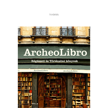
hirdetés