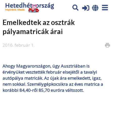
Emelkedtek az osztrák
pályamatricák árai
2016. február 1.
print
Ahogy Magyarországon, úgy Ausztriában is
érvényüket vesztették február elsejétől a tavalyi
autópálya matricák. Az újak ára emelkedett, igaz,
nem sokkal. Személygépkocsikra az éves matrica a
korábbi 84,40-ről 85,70 euróra változott.