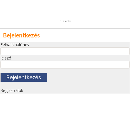
hirdetés
Bejelentkezés
Felhasználónév
Jelszó
Regisztrálok