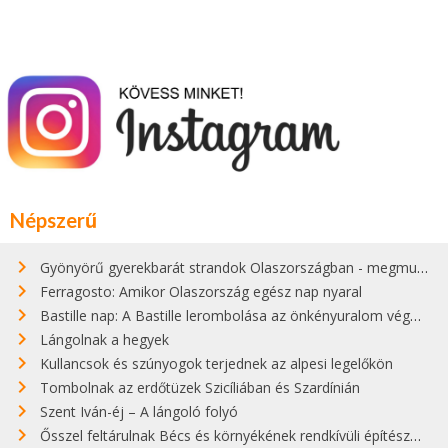
Népszerű
Gyönyörű gyerekbarát strandok Olaszországban - megmutatjuk a 15 legjobbat
Ferragosto: Amikor Olaszország egész nap nyaral
Bastille nap: A Bastille lerombolása az önkényuralom végét jelentette
Lángolnak a hegyek
Kullancsok és szúnyogok terjednek az alpesi legelőkön
Tombolnak az erdőtüzek Szicíliában és Szardínián
Szent Iván-éj – A lángoló folyó
Ősszel feltárulnak Bécs és környékének rendkívüli építészeti kincsei