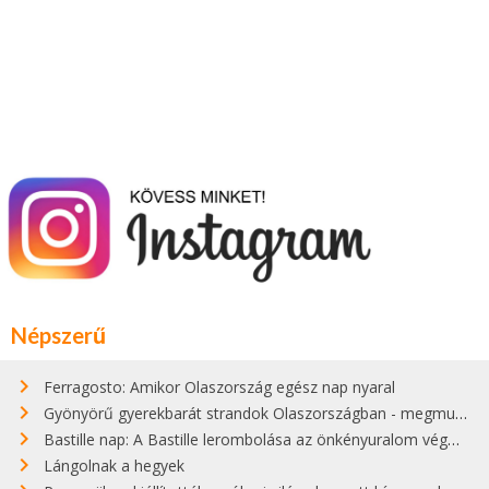
Népszerű
Ferragosto: Amikor Olaszország egész nap nyaral
Gyönyörű gyerekbarát strandok Olaszországban - megmutatjuk a 15 legjobbat
Bastille nap: A Bastille lerombolása az önkényuralom végét jelentette
Lángolnak a hegyek