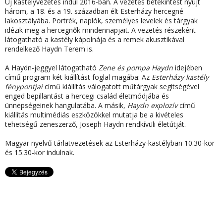
Új kastélyvezetés indul 2016-ban.
A vezetés betekintést nyújt
három, a 18. és a 19. században élt Esterházy hercegné
lakosztályába. Portrék, naplók, személyes levelek és tárgyak
idézik meg a hercegnők mindennapjait. A vezetés részeként
látogatható a kastély kápolnája és a remek akusztikával
rendelkező Haydn Terem is.
A
Haydn-jeggyel látogatható
Zene és pompa Haydn
idejében
című program két kiállítást foglal magába: Az
Esterházy kastély
fénypontjai
című kiállítás válogatott műtárgyak segítségével
enged bepillantást a hercegi család életmódjába és
ünnepségeinek hangulatába. A másik,
Haydn explozív
című
kiállítás multimédiás eszközökkel mutatja be a kivételes
tehetségű zeneszerző, Joseph Haydn rendkívüli életútját.
Magyar nyelvű tárlatvezetések
az Esterházy-kastélyban 10.30-kor
és 15.30-kor indulnak.