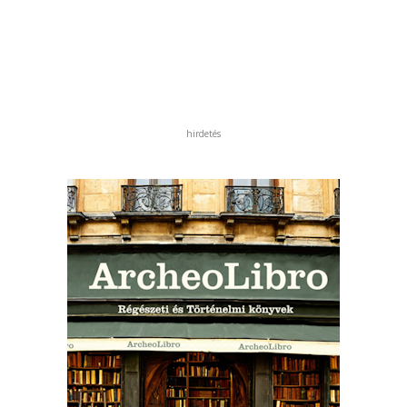
hirdetés