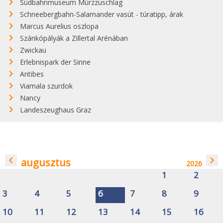
Südbahnmuseum Mürzzuschlag
Schneebergbahn-Salamander vasút - túratipp, árak
Marcus Aurelius oszlopa
Szánkópályák a Zillertal Arénában
Zwickau
Erlebnispark der Sinne
Antibes
Viamala szurdok
Nancy
Landeszeughaus Graz
navigate_before
navigate_next
augusztus
2026
1
2
3
4
5
6
7
8
9
10
11
12
13
14
15
16