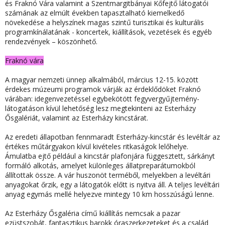
és Fraknó Vára valamint a Szentmargitbányai Kőfejtő látogatói
számának az elmúlt években tapasztalható kiemelkedő
növekedése a helyszínek magas szintű turisztikai és kulturális
programkínálatának - koncertek, kiállítások, vezetések és egyéb
rendezvények – köszönhető.
Fraknó vára
A magyar nemzeti ünnep alkalmából,
március 12-15. között
érdekes múzeumi programok várják az érdeklődöket
Fraknó
várában
: idegenvezetéssel egybekötött fegyvergyűjtemény-
látogatáson kívül lehetőség lesz megtekinteni az Esterházy
Ősgalériát, valamint az Esterházy kincstárat.
Az eredeti állapotban fennmaradt
Esterházy-kincstár és levéltár
az
értékes műtárgyakon kívül kivételes ritkaságok lelőhelye.
Ámulatba ejtő például a kincstár plafonjára függesztett, sárkányt
formáló alkotás, amelyet különleges állatpreparátumokból
állítottak össze. A vár huszonöt terméből, melyekben a levéltári
anyagokat őrzik, egy a látogatók előtt is nyitva áll. A teljes levéltári
anyag egymás mellé helyezve mintegy 10 km hosszúságú lenne.
Az
Esterházy Ősgaléria
című kiállítás nemcsak a pazar
ezüstszobát, fantasztikus barokk óraszerkezeteket és a család