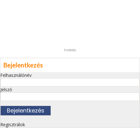
hirdetés
Bejelentkezés
Felhasználónév
Jelszó
Regisztrálok