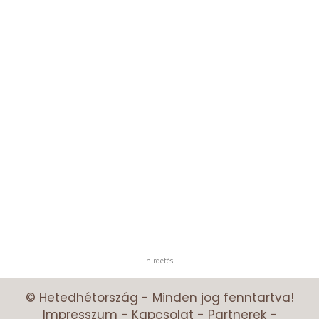
hirdetés
© Hetedhétország - Minden jog fenntartva!
Impresszum
-
Kapcsolat
-
Partnerek
-