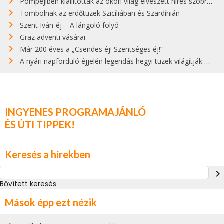
Pompejiben kiállították az ókori világ elveszett híres szobrának másolatát
Tombolnak az erdőtüzek Szicíliában és Szardínián
Szent Iván-éj – A lángoló folyó
Graz adventi vásárai
Már 200 éves a „Csendes éj! Szentséges éj!”
A nyári napforduló éjjelén legendás hegyi tüzek világítják meg Zugspitzét
INGYENES PROGRAMAJÁNLÓ
ÉS ÚTI TIPPEK!
Keresés a hírekben
navigate_next
Bővített keresés
Mások épp ezt nézik