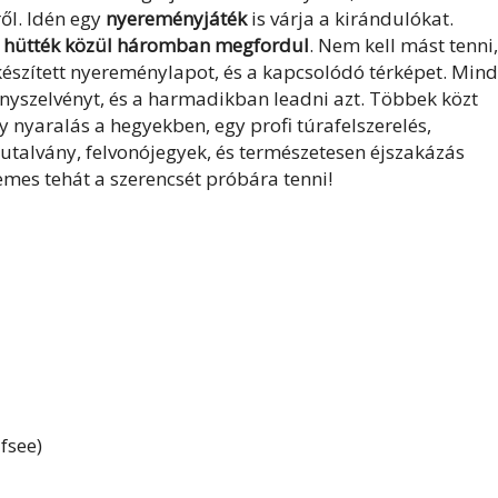
l. Idén egy
nyereményjáték
is várja a kirándulókat.
lt hütték közül háromban megfordul
. Nem kell mást tenni,
a készített nyereménylapot, és a kapcsolódó térképet. Min
ményszelvényt, és a harmadikban leadni azt. Többek közt
gy nyaralás a hegyekben, egy profi túrafelszerelés,
utalvány, felvonójegyek, és természetesen éjszakázás
emes tehát a szerencsét próbára tenni!
fsee)