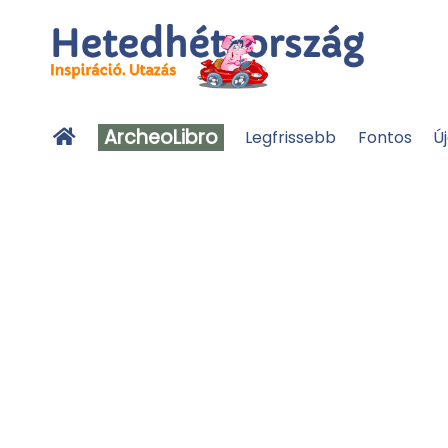
ArcheoLibro
Legfrissebb
Fontos
Ú