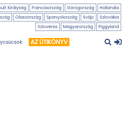
ült Királyság
Franciaország
Görögország
Hollandia
szág
Olaszország
Spanyolország
Svájc
Szlovákia
Szlovénia
Magyarország
Piggyland
AZ ÚTIKÖNYV
ycsúcsok