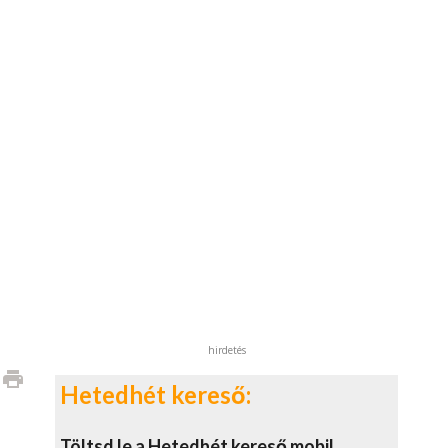
hirdetés
print
Hetedhét kereső:
Töltsd le a Hetedhét kereső mobil