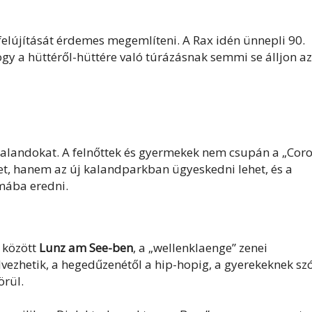
 felújítását érdemes megemlíteni. A Rax idén ünnepli 90.
hogy a hüttéről-hüttére való túrázásnak semmi se álljon az
kalandokat. A felnőttek és gyermekek nem csupán a „Cor
et, hanem az új kalandparkban ügyeskedni lehet, és a
mába eredni.
. között
Lunz am See-ben
, a „wellenklaenge” zenei
lvezhetik, a hegedűzenétől a hip-hopig, a gyerekeknek sz
örül.