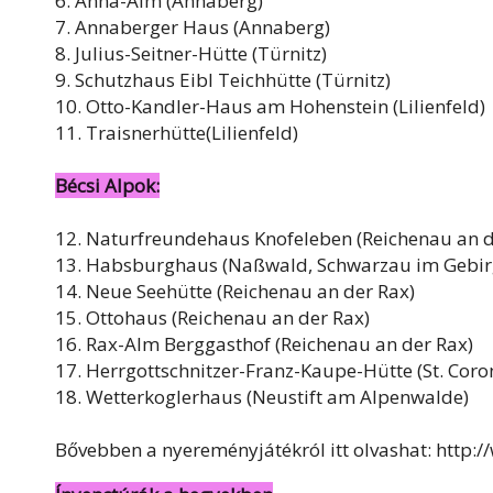
6. Anna-Alm (Annaberg)
7. Annaberger Haus (Annaberg)
8. Julius-Seitner-Hütte (Türnitz)
9. Schutzhaus Eibl Teichhütte (Türnitz)
10. Otto-Kandler-Haus am Hohenstein (Lilienfeld)
11. Traisnerhütte(Lilienfeld)
Bécsi Alpok:
12. Naturfreundehaus Knofeleben (Reichenau an d
13. Habsburghaus (Naßwald, Schwarzau im Gebir
14. Neue Seehütte (Reichenau an der Rax)
15. Ottohaus (Reichenau an der Rax)
16. Rax-Alm Berggasthof (Reichenau an der Rax)
17. Herrgottschnitzer-Franz-Kaupe-Hütte (St. Cor
18. Wetterkoglerhaus (Neustift am Alpenwalde)
Bővebben a nyereményjátékról itt olvashat: http: