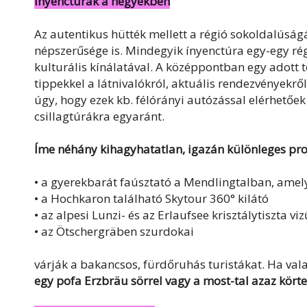
Ínyenctúrák a hegyekben
Az autentikus hütték mellett a régió sokoldalúság
népszerűsége is. Mindegyik ínyenctúra egy-egy ré
kulturális kínálatával. A középpontban egy adott
tippekkel a látnivalókról, aktuális rendezvényekről
úgy, hogy ezek kb. félórányi autózással elérhetőe
csillagtúrákra egyaránt.
Íme néhány kihagyhatatlan, igazán különleges pro
• a gyerekbarát faúsztató a Mendlingtalban, amel
• a Hochkaron található Skytour 360° kilátó
• az alpesi Lunzi- és az Erlaufsee krisztálytiszta vi
• az Ötschergräben szurdokai
várják a bakancsos, fürdőruhás turistákat. Ha vala
egy pofa Erzbräu sörrel vagy a most-tal azaz kört