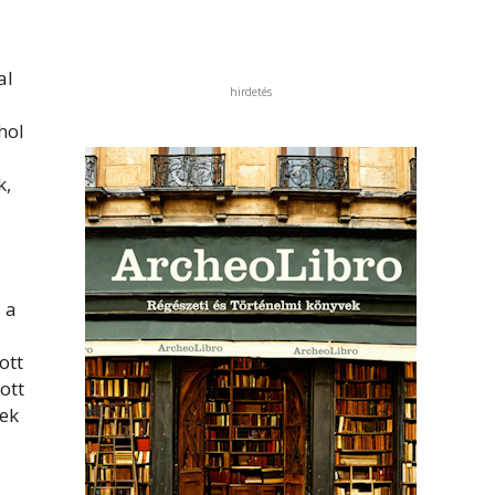
al
hirdetés
hol
k,
 a
ott
ott
nek