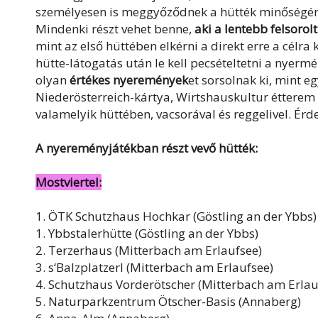
személyesen is meggyőződnek a hütték minőségérő
Mindenki részt vehet benne,
aki a lentebb felsoro
mint az első hüttében elkérni a direkt erre a célr
hütte-látogatás után le kell pecsételtetni a nyer
olyan
értékes nyeremények
et sorsolnak ki, mint e
Niederösterreich-kártya, Wirtshauskultur étterem 
valamelyik hüttében, vacsorával és reggelivel. Érd
A nyereményjátékban részt vevő hütték:
Mostviertel:
1. ÖTK Schutzhaus Hochkar (Göstling an der Ybbs)
1. Ybbstalerhütte (Göstling an der Ybbs)
2. Terzerhaus (Mitterbach am Erlaufsee)
3. s‘Balzplatzerl (Mitterbach am Erlaufsee)
4. Schutzhaus Vorderötscher (Mitterbach am Erlau
5. Naturparkzentrum Ötscher-Basis (Annaberg)