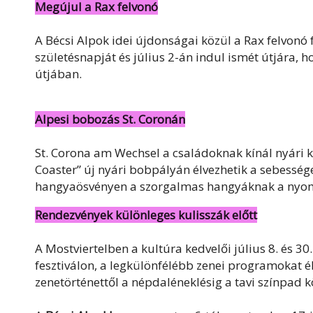
Megújul a Rax felvonó
A Bécsi Alpok idei újdonságai közül a Rax felvonó
születésnapját és július 2-án indul ismét útjára, 
útjában.
Alpesi bobozás St. Coronán
St. Corona am Wechsel a családoknak kínál nyári 
Coaster” új nyári bobpályán élvezhetik a sebesség
hangyaösvényen a szorgalmas hangyáknak a nyo
Rendezvények különleges kulisszák előtt
A Mostviertelben a kultúra kedvelői július 8. és 30
fesztiválon, a legkülönfélébb zenei programokat é
zenetörténettől a népdaléneklésig a tavi színpad k