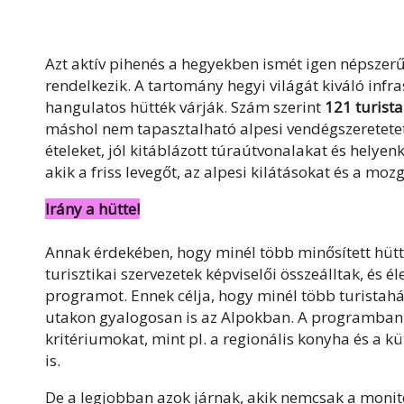
Azt aktív pihenés a hegyekben ismét igen népszerű
rendelkezik. A tartomány hegyi világát kiváló infr
hangulatos hütték várják. Szám szerint
121 turist
máshol nem tapasztalható alpesi vendégszeretetet.
ételeket, jól kitáblázott túraútvonalakat és helyen
akik a friss levegőt, az alpesi kilátásokat és a moz
Irány a hütte!
Annak érdekében, hogy minél több minősített hütté
turisztikai szervezetek képviselői összeálltak, és él
programot. Ennek célja, hogy minél több turistaház 
utakon gyalogosan is az Alpokban. A programban r
kritériumokat, mint pl. a regionális konyha és a k
is.
De a legjobban azok járnak, akik nemcsak a monito