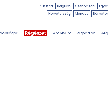
Ausztria
Belgium
Csehország
Egyes
Horvátország
Monaco
Németor
Régészet
jdonságok
Archívum
Vízpartok
Heg