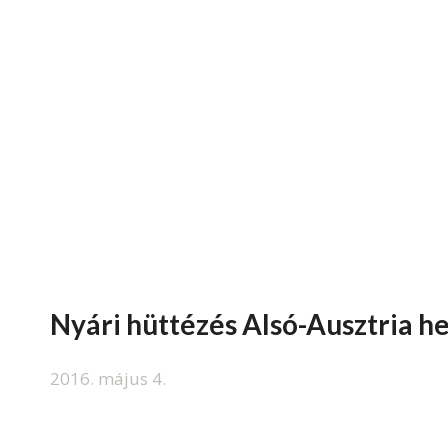
Nyári hüttézés Alsó-Ausztria h
2016. május 4.