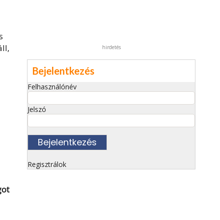
s
ll,
hirdetés
Bejelentkezés
Felhasználónév
Jelszó
Regisztrálok
got