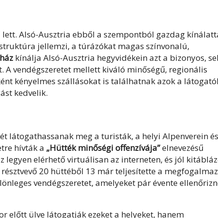
 lett. Alsó-Ausztria ebből a szempontból gazdag kínálatt
astruktúra jellemzi, a túrázókat magas színvonalú,
aház
kínálja Alsó-Ausztria hegyvidékein azt a bizonyos, se
 A vendégszeretet mellett kiváló minőségű, regionális
ként kényelmes szállásokat is találhatnak azok a látogató
gást kedvelik.
t látogathassanak meg a turisták, a helyi Alpenverein és
etre hívták a
„Hütték minőségi offenzívája”
elnevezésű
legyen elérhető virtuálisan az interneten, és jól kitábláz
észtvevő 20 hüttéből 13 már teljesítette a megfogalmaz
ülönleges vendégszeretet, amelyeket pár évente ellenőriz
r előtt ülve látogatják ezeket a helyeket, hanem