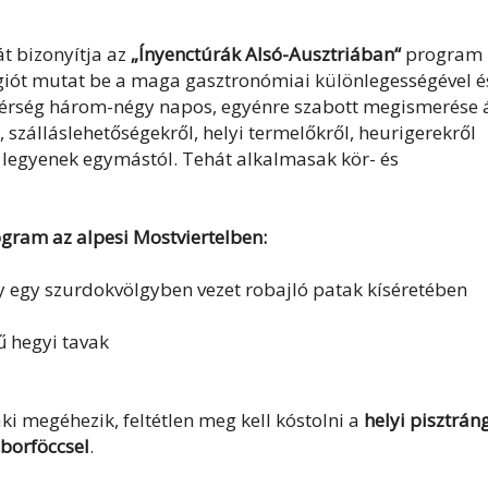
át bizonyítja az
„Ínyenctúrák Alsó-Ausztriában“
program
giót mutat be a maga gasztronómiai különlegességével é
 térség három-négy napos, egyénre szabott megismerése á
, szálláslehetőségekről, helyi termelőkről, heurigerekről
k legyenek egymástól. Tehát alkalmasak kör- és
gram az alpesi Mostviertelben:
y egy szurdokvölgyben vezet robajló patak kíséretében
zű hegyi tavak
ki megéhezik, feltétlen meg kell kóstolni a
helyi pisztrán
eborföccsel
.