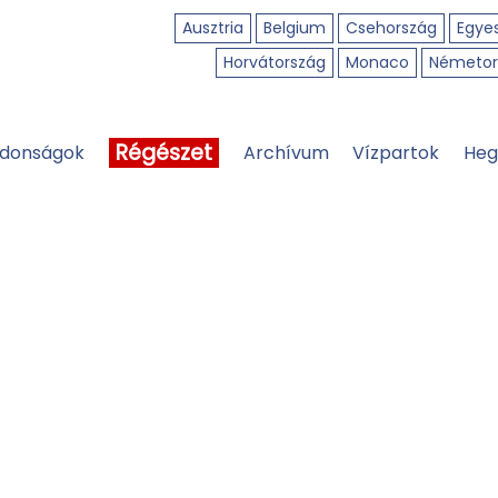
Ausztria
Belgium
Csehország
Egyes
Horvátország
Monaco
Németor
Régészet
jdonságok
Archívum
Vízpartok
Heg