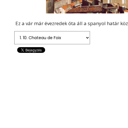
Ez a vár már évezredek óta áll a spanyol határ köze