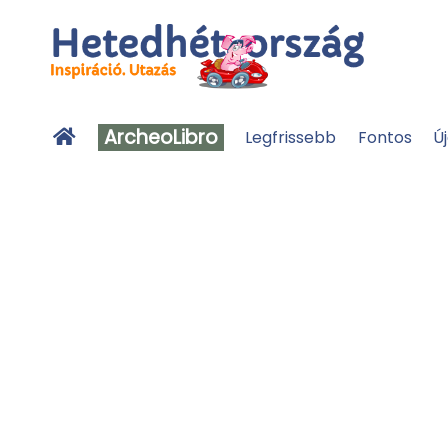
ArcheoLibro
Legfrissebb
Fontos
Ú