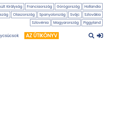
ült Királyság
Franciaország
Görögország
Hollandia
szág
Olaszország
Spanyolország
Svájc
Szlovákia
Szlovénia
Magyarország
Piggyland
AZ ÚTIKÖNYV
ycsúcsok