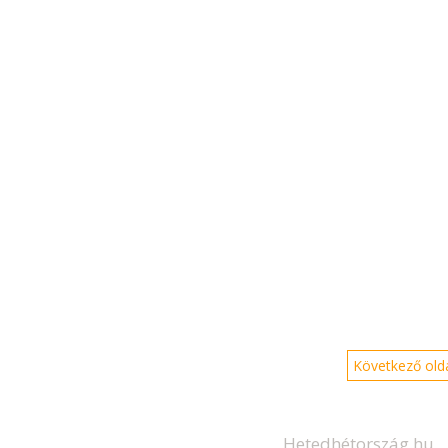
Következő olda
Hetedhétország.hu