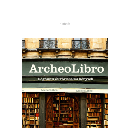
hirdetés