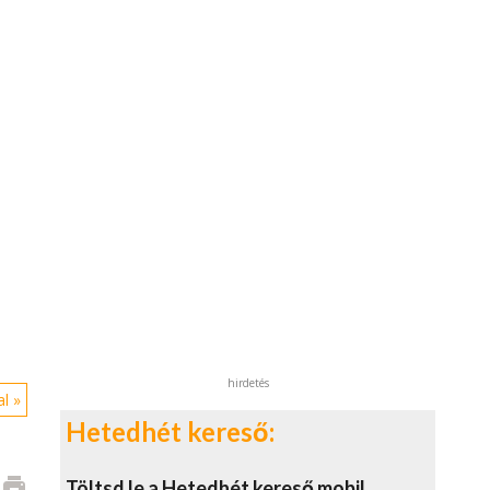
hirdetés
l »
Hetedhét kereső:
print
Töltsd le a Hetedhét kereső mobil