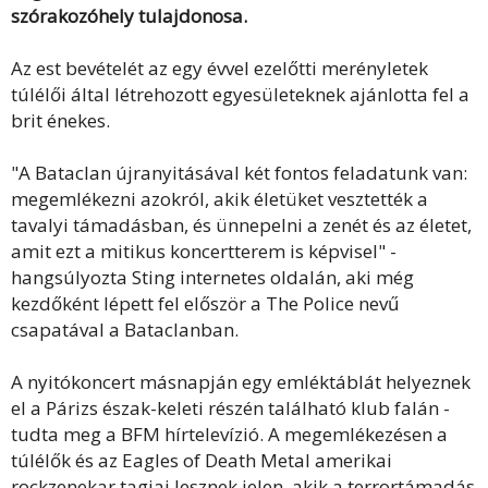
szórakozóhely tulajdonosa.
Az est bevételét az egy évvel ezelőtti merényletek
túlélői által létrehozott egyesületeknek ajánlotta fel a
brit énekes.
"A Bataclan újranyitásával két fontos feladatunk van:
megemlékezni azokról, akik életüket vesztették a
tavalyi támadásban, és ünnepelni a zenét és az életet,
amit ezt a mitikus koncertterem is képvisel" -
hangsúlyozta Sting internetes oldalán, aki még
kezdőként lépett fel először a The Police nevű
csapatával a Bataclanban.
A nyitókoncert másnapján egy emléktáblát helyeznek
el a Párizs észak-keleti részén található klub falán -
tudta meg a BFM hírtelevízió. A megemlékezésen a
túlélők és az Eagles of Death Metal amerikai
rockzenekar tagjai lesznek jelen, akik a terrortámadás