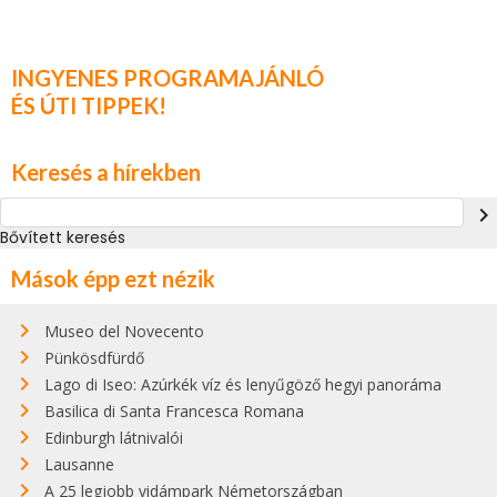
INGYENES PROGRAMAJÁNLÓ
ÉS ÚTI TIPPEK!
Keresés a hírekben
navigate_next
Bővített keresés
Mások épp ezt nézik
Museo del Novecento
Pünkösdfürdő
Lago di Iseo: Azúrkék víz és lenyűgöző hegyi panoráma
Basilica di Santa Francesca Romana
Edinburgh látnivalói
Lausanne
A 25 legjobb vidámpark Németországban