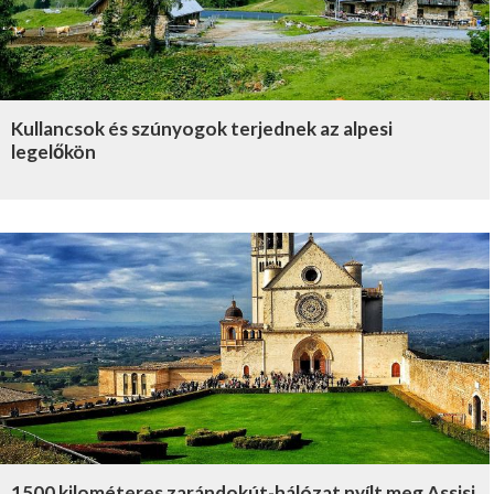
Kullancsok és szúnyogok terjednek az alpesi
legelőkön
1500 kilométeres zarándokút-hálózat nyílt meg Assisi