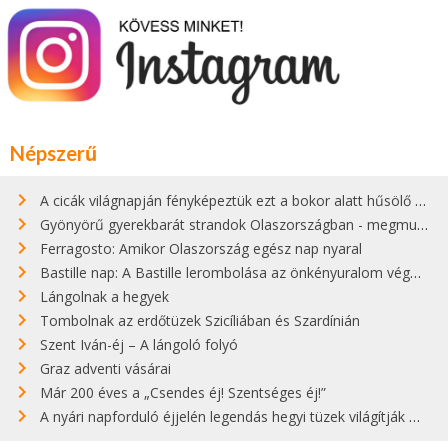
Népszerű
A cicák világnapján fényképeztük ezt a bokor alatt hűsölő cicát Kisorosziban
Gyönyörű gyerekbarát strandok Olaszországban - megmutatjuk a 15 legjobbat
Ferragosto: Amikor Olaszország egész nap nyaral
Bastille nap: A Bastille lerombolása az önkényuralom végét jelentette
Lángolnak a hegyek
Tombolnak az erdőtüzek Szicíliában és Szardínián
Szent Iván-éj – A lángoló folyó
Graz adventi vásárai
Már 200 éves a „Csendes éj! Szentséges éj!”
A nyári napforduló éjjelén legendás hegyi tüzek világítják meg Zugspitzét