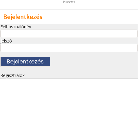
hirdetés
Bejelentkezés
Felhasználónév
Jelszó
Regisztrálok