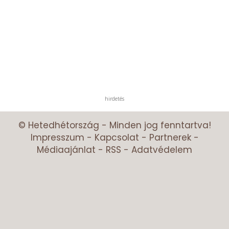
hirdetés
© Hetedhétország - Minden jog fenntartva!
Impresszum
-
Kapcsolat
-
Partnerek
-
Médiaajánlat
-
RSS
-
Adatvédelem