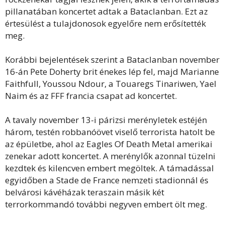
pillanatában koncertet adtak a Bataclanban. Ezt az
értesülést a tulajdonosok egyelőre nem erősítették
meg.
Korábbi bejelentések szerint a Bataclanban november
16-án Pete Doherty brit énekes lép fel, majd Marianne
Faithfull, Youssou Ndour, a Touaregs Tinariwen, Yael
Naim és az FFF francia csapat ad koncertet.
A tavaly november 13-i párizsi merényletek estéjén
három, testén robbanóövet viselő terrorista hatolt be
az épületbe, ahol az Eagles Of Death Metal amerikai
zenekar adott koncertet. A merénylők azonnal tüzelni
kezdtek és kilencven embert megöltek. A támadással
egyidőben a Stade de France nemzeti stadionnál és
belvárosi kávéházak teraszain másik két
terrorkommandó további negyven embert ölt meg.