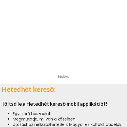
hirdetés
Hetedhét kereső:
Töltsd le a Hetedhét kereső mobil applikációt!
Egyszerű használat
Megmutatja, mi van a közelben
Utazáshoz nélkülözhetetlen: Magyar és külföldi úticélok