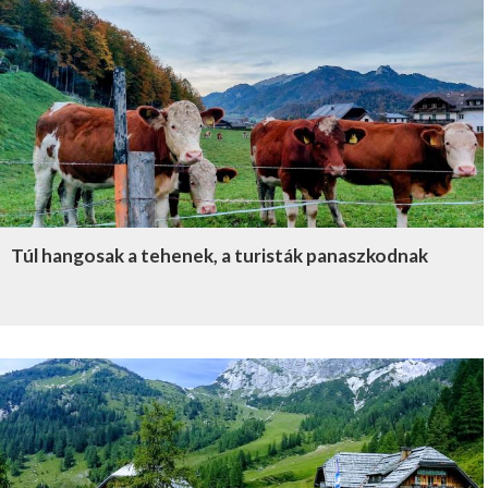
Túl hangosak a tehenek, a turisták panaszkodnak