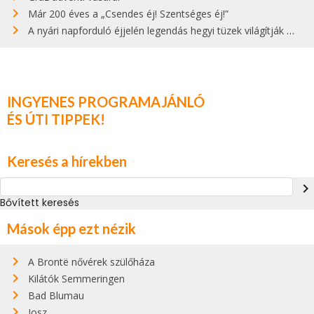
Már 200 éves a „Csendes éj! Szentséges éj!”
A nyári napforduló éjjelén legendás hegyi tüzek világítják meg Zugspitzét
INGYENES PROGRAMAJÁNLÓ
ÉS ÚTI TIPPEK!
Keresés a hírekben
navigate_next
Bővített keresés
Mások épp ezt nézik
A Brontë nővérek szülőháza
Kilátók Semmeringen
Bad Blumau
Iosz