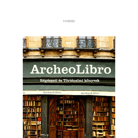
hirdetés