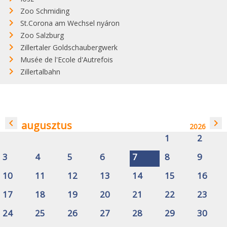
Zoo Schmiding
St.Corona am Wechsel nyáron
Zoo Salzburg
Zillertaler Goldschaubergwerk
Musée de l'Ecole d'Autrefois
Zillertalbahn
navigate_before
navigate_next
augusztus
2026
1
2
3
4
5
6
7
8
9
10
11
12
13
14
15
16
17
18
19
20
21
22
23
24
25
26
27
28
29
30