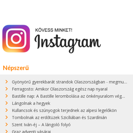
Népszerű
Gyönyörű gyerekbarát strandok Olaszországban - megmutatjuk a 15 legjobbat
Ferragosto: Amikor Olaszország egész nap nyaral
Bastille nap: A Bastille lerombolása az önkényuralom végét jelentette
Lángolnak a hegyek
Kullancsok és szúnyogok terjednek az alpesi legelőkön
Tombolnak az erdőtüzek Szicíliában és Szardínián
Szent Iván-éj – A lángoló folyó
Graz adventi vásárai