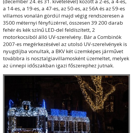
(december 24. és 31. kivételével) között a 2-es, a 4-es,
a 14-es, a 19-es, a 47-es, az 50-es, az 56A és az 59-es
villamos vonalán gördül majd végig rendszeresen a
3500 méternyi fényfüzérrel, összesen 39 200 darab
fehér és kék színű LED-del feldíszített, 2
motorkocsiból álló UV-szerelvény. Bár a Combinók
2007-es megérkezésével az utolsó UV-szerelvények is
nyugdíjba vonultak, a BKV két üzemképes járművet
továbbra is nosztalgiavillamosként üzemeltet, melyek
az ünnepi időszakban igazi főszerephez jutnak.