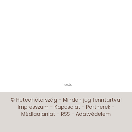
hirdetés
© Hetedhétország - Minden jog fenntartva!
Impresszum
-
Kapcsolat
-
Partnerek
-
Médiaajánlat
-
RSS
-
Adatvédelem