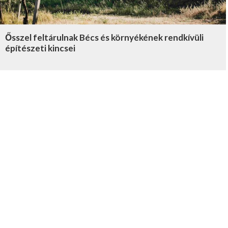
Ősszel feltárulnak Bécs és környékének rendkívüli
építészeti kincsei