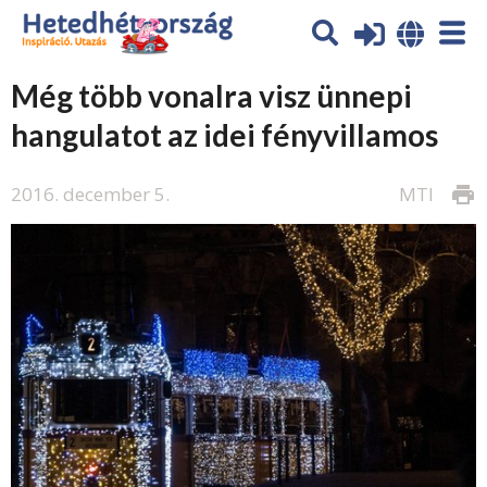
Még több vonalra visz ünnepi
hangulatot az idei fényvillamos
2016. december 5.
MTI
print