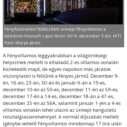
Fényfüzérekkel feldíszített ünnepi fényvillamos a
belvárosi Kossuth Lajos téren 2016. december 5-én. MTI
Fotó: Marjai János
A Fényvillamos leggyakrabban a világörökségi
helyszínek mellett is elhaladó 2-es villamos vonalán
közlekedik majd, de egyes napokon más járatok
viszonylatán is feltűnik a fényes jármű. December 9-
én, 16-án, 23-án, 30-án és január 6-án a 19-es,
december 10-én az 50-es, december 11-én az 59-es,
december 17-én a 14-es, december 18-án a 47-es,
december 25-én az 56A, valamint január 1-jén a 4-es
villamos vonalán lehet utazni az ünnepi hangulatú
nosztalgiaszerelvénnyel. A normál díjszabás mellett
igénybe vehető Fényvillamos mindennap 17 óra után