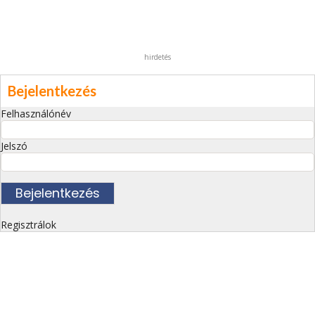
hirdetés
Bejelentkezés
Felhasználónév
Jelszó
Regisztrálok