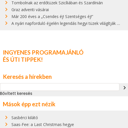
Tombolnak az erdőtüzek Szicíliában és Szardínián
Graz adventi vásárai
Már 200 éves a „Csendes éj! Szentséges éj!”
A nyári napforduló éjjelén legendás hegyi tüzek világítják meg Zugspitzét
INGYENES PROGRAMAJÁNLÓ
ÉS ÚTI TIPPEK!
Keresés a hírekben
navigate_next
Bővített keresés
Mások épp ezt nézik
Sasbérci kilátó
Saas-Fee: a Last Christmas hegye