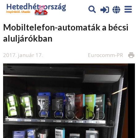
Mobiltelefon-automaták a bécsi
aluljárókban
2017. január 17.
Eurocomm-PR
print