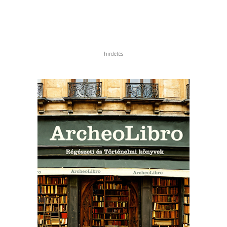
hirdetés