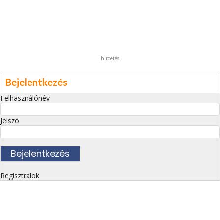
hirdetés
Bejelentkezés
Felhasználónév
Jelszó
Regisztrálok