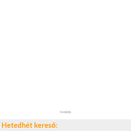
hirdetés
Hetedhét kereső: