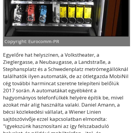
Copyright: Eurocomm-PR
Egyelőre hat helyszínen, a Volkstheater, a
Zieglergasse, a Neubaugasse, a Landstraße, a
Stephansplatz és a Schwedenplatz metrómegállóknál
találhatók ilyen automaták, de az ötletgazda MobiNil
cég további harmincat szeretne telepíteni belőlük
2017 során. A automatákat egyébként a
hagyományos telefonfülkék helyére építik be, mivel
azokat már alig használta valaki. Daniel Amann, a
bécsi közlekedési vállalat, a Wiener Linien
sajtószóvivője ezzel kapcsolatban elmondta:
"igyekszünk hasznosítani az így felszabaduló