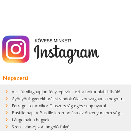
Népszerű
A cicák világnapján fényképeztük ezt a bokor alatt hűsölő cicát Kisorosziban
Gyönyörű gyerekbarát strandok Olaszországban - megmutatjuk a 15 legjobbat
Ferragosto: Amikor Olaszország egész nap nyaral
Bastille nap: A Bastille lerombolása az önkényuralom végét jelentette
Lángolnak a hegyek
Szent Iván-éj – A lángoló folyó