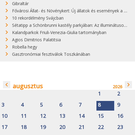
Gibraltár
Fővárosi Állat- és Növénykert: Új állatok és események a budapesti állatkert 2024-es szezonjában
10 rekordélmény Svájcban
Sétatipp a Schönbrunni kastély parkjában: Az illuminátusok titkainak felfedezése
Kalandparkok Friuli-Venezia-Giulia tartományban
Agios Dimitrios Palatitsia
Robella hegy
Gasztronómiai fesztiválok Toszkánában
navigate_before
navigate_next
augusztus
2026
1
2
3
4
5
6
7
8
9
10
11
12
13
14
15
16
17
18
19
20
21
22
23