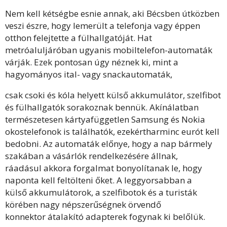
Nem kell kétségbe esnie annak, aki Bécsben útközben
veszi észre, hogy lemerült a telefonja vagy éppen
otthon felejtette a fülhallgatóját. Hat
metróaluljáróban ugyanis mobiltelefon-automaták
várják. Ezek pontosan úgy néznek ki, mint a
hagyományos ital- vagy snackautomaták,
csak csoki és kóla helyett külső akkumulátor, szelfibot
és fülhallgatók sorakoznak bennük. Akínálatban
természetesen kártyafüggetlen Samsung és Nokia
okostelefonok is találhatók, ezekértharminc eurót kell
bedobni. Az automaták előnye, hogy a nap bármely
szakában a vásárlók rendelkezésére állnak,
ráadásul akkora forgalmat bonyolítanak le, hogy
naponta kell feltölteni őket. A leggyorsabban a
külső akkumulátorok, a szelfibotok és a turisták
körében nagy népszerűségnek örvendő
konnektor átalakító adapterek fogynak ki belőlük.