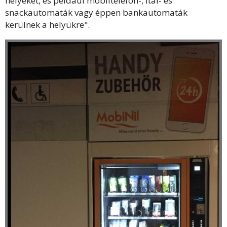
helyeket, és például mobiltelefon-, ital- és
snackautomaták vagy éppen bankautomaták
kerülnek a helyükre".