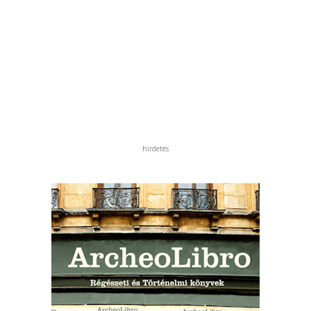
hirdetés