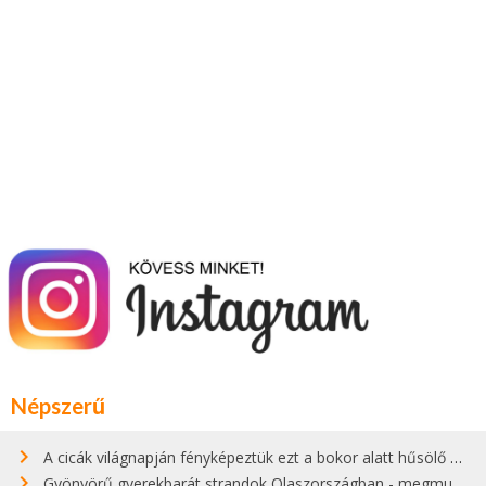
Népszerű
A cicák világnapján fényképeztük ezt a bokor alatt hűsölő cicát Kisorosziban
Gyönyörű gyerekbarát strandok Olaszországban - megmutatjuk a 15 legjobbat