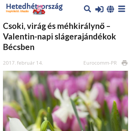
Csoki, virág és méhkirálynő –
Valentin-napi slágerajándékok
Bécsben
2017. február 14.
Eurocomm-PR
print