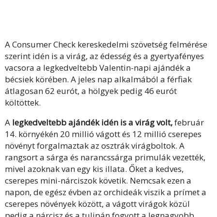
A Consumer Check kereskedelmi szövetség felmérése
szerint idén is a virág, az édesség és a gyertyafényes
vacsora a legkedveltebb Valentin-napi ajándék a
bécsiek körében. A jeles nap alkalmából a férfiak
átlagosan 62 eurót, a hölgyek pedig 46 eurót
költöttek.
A
legkedveltebb ajándék idén is a virág volt,
február
14. környékén 20 millió vágott és 12 millió cserepes
növényt forgalmaztak az osztrák virágboltok. A
rangsort a sárga és narancssárga primulák vezették,
mivel azoknak van egy kis illata. Őket a kedves,
cserepes mini-nárciszok követik. Nemcsak ezen a
napon, de egész évben az orchideák viszik a prímet a
cserepes növények között, a vágott virágok közül
pedig a nárcisz és a tulipán fogyott a legnagyobb