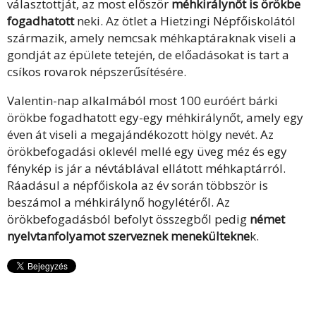
választottját, az most először
méhkirálynőt is örökbe
fogadhatott
neki. Az ötlet a Hietzingi Népfőiskolától
származik, amely nemcsak méhkaptáraknak viseli a
gondját az épülete tetején, de előadásokat is tart a
csíkos rovarok népszerűsítésére.
Valentin-nap alkalmából most 100 euróért bárki
örökbe fogadhatott egy-egy méhkirálynőt, amely egy
éven át viseli a megajándékozott hölgy nevét. Az
örökbefogadási oklevél mellé egy üveg méz és egy
fénykép is jár a névtáblával ellátott méhkaptárról.
Ráadásul a népfőiskola az év során többször is
beszámol a méhkirálynő hogylétéről. Az
örökbefogadásból befolyt összegből pedig
német
nyelvtanfolyamot szerveznek menekültekne
k.