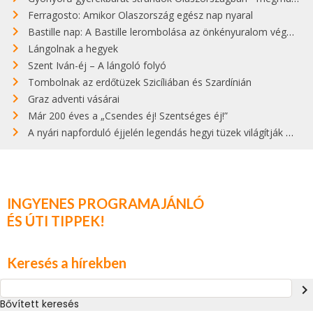
Ferragosto: Amikor Olaszország egész nap nyaral
Bastille nap: A Bastille lerombolása az önkényuralom végét jelentette
Lángolnak a hegyek
Szent Iván-éj – A lángoló folyó
Tombolnak az erdőtüzek Szicíliában és Szardínián
Graz adventi vásárai
Már 200 éves a „Csendes éj! Szentséges éj!”
A nyári napforduló éjjelén legendás hegyi tüzek világítják meg Zugspitzét
INGYENES PROGRAMAJÁNLÓ
ÉS ÚTI TIPPEK!
Keresés a hírekben
navigate_next
Bővített keresés