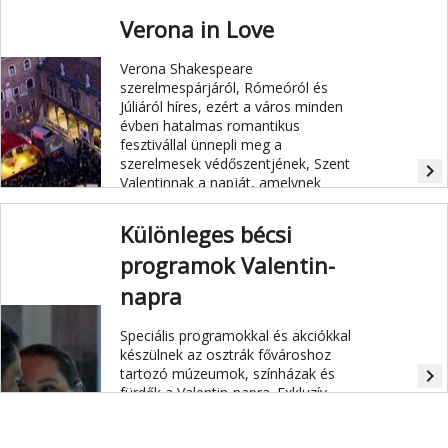
Verona in Love
Verona Shakespeare
szerelmespárjáról, Rómeóról és
Júliáról híres, ezért a város minden
évben hatalmas romantikus
fesztivállal ünnepli meg a
szerelmesek védőszentjének, Szent
navigate_next
Valentinnak a napját, amelynek
mottója: Se ami qualcuno, portalo a
Verona! (Ha te szeretsz valakit, hozd
Különleges bécsi
őt Veronába!)
programok Valentin-
napra
Speciális programokkal és akciókkal
készülnek az osztrák fővároshoz
tartozó múzeumok, színházak és
navigate_next
fürdők a Valentin-napra. Exkluzív
tárlatvezetéssel, páros masszázzsal
vagy akár Udo Jürgens legnagyobb