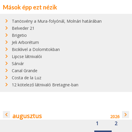
Mások épp ezt nézik
Tanösvény a Mura-folyónál, Molnári határában
Belveder 21
Brigetio
Jeli Arborétum
Biciklivel a Dolomitokban
Lipcse látnivalói
Sárvár
Canal Grande
Costa de la Luz
12 kötelező látnivaló Bretagne-ban
navigate_before
navigate_next
augusztus
2026
1
2