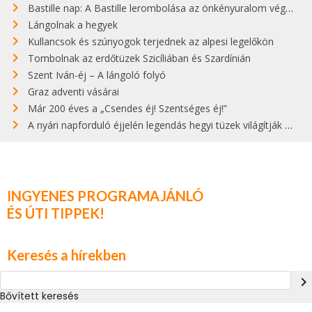
Bastille nap: A Bastille lerombolása az önkényuralom végét jelentette
Lángolnak a hegyek
Kullancsok és szúnyogok terjednek az alpesi legelőkön
Tombolnak az erdőtüzek Szicíliában és Szardínián
Szent Iván-éj – A lángoló folyó
Graz adventi vásárai
Már 200 éves a „Csendes éj! Szentséges éj!”
A nyári napforduló éjjelén legendás hegyi tüzek világítják meg Zugspitzét
INGYENES PROGRAMAJÁNLÓ
ÉS ÚTI TIPPEK!
Keresés a hírekben
navigate_next
Bővített keresés