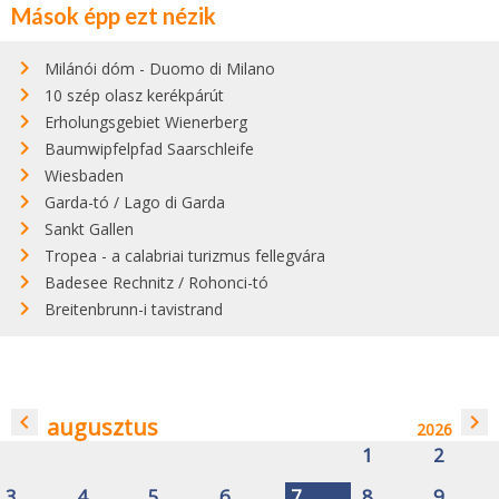
Mások épp ezt nézik
Milánói dóm - Duomo di Milano
10 szép olasz kerékpárút
Erholungsgebiet Wienerberg
Baumwipfelpfad Saarschleife
Wiesbaden
Garda-tó / Lago di Garda
Sankt Gallen
Tropea - a calabriai turizmus fellegvára
Badesee Rechnitz / Rohonci-tó
Breitenbrunn-i tavistrand
navigate_before
navigate_next
augusztus
2026
1
2
3
4
5
6
7
8
9