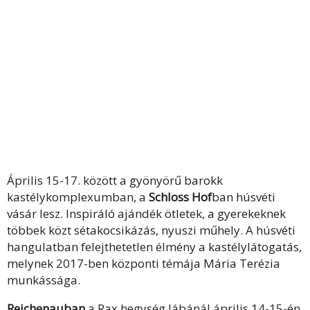
Április 15-17. között a gyönyörű barokk
kastélykomplexumban, a
Schloss Hof
ban húsvéti
vásár lesz. Inspiráló ajándék ötletek, a gyerekeknek
többek közt sétakocsikázás, nyuszi műhely. A húsvéti
hangulatban felejthetetlen élmény a kastélylátogatás,
melynek 2017-ben központi témája Mária Terézia
munkássága.
Reichenauban
a Rax hegység lábánál április 14-15-én