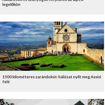
legelőkön
1500 kilométeres zarándokút-hálózat nyílt meg Assisi
felé