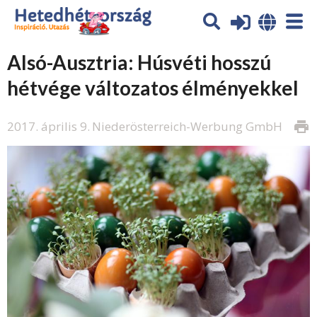
Alsó-Ausztria: Húsvéti hosszú
hétvége változatos élményekkel
2017. április 9.
Niederösterreich-Werbung GmbH
print