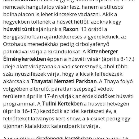
nemcsak hangulatos vásár lesz, hanem a stílusos
bolhapiacon is lehet kincsekre vadászni. Akik a
hegyekben töltenék a húsvét hétfőt, azoknak egy
húsvéti túrát
ajánlunk a
Raxon
. 13 órától a
Berggasthofban ajándékkeresés a gyerekeknek, az
Ottohaus menedékház pedig cirbolyafenyő
pálinkával várja a kirándulókat. A
Kittenberger
Élménykertekben
éppen a húsvéti vásár (április 8-17.)
ideje alatt virágzanak a vad cseresznyék, ahol több
száz nyuszifészek várja, hogy a kicsik felfedezzék,
akárcsak a
Thayatal Nemzeti Parkban
. A Thaya folyó
völgyében elterülő, páratlan szépségű védett
területen április 17-én várják az érdeklődőket húsvéti
programmal. A
Tullni Kertekben
a húsvéti hétvégén
(április 16-17.) kezdődik az idei kertészeti év, a
felnőtteket látványos kert-show, a kicsiket pedig egy
újonnan kialakított kalandpark is várja.
A neogótikus
Grafeneggi kastélyban
idén április 16-