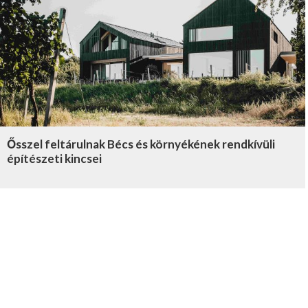
Ősszel feltárulnak Bécs és környékének rendkívüli
építészeti kincsei