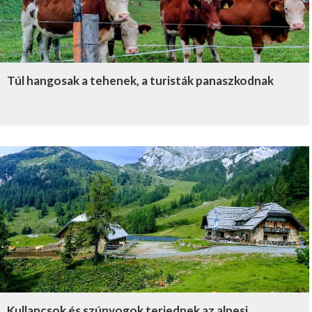
Túl hangosak a tehenek, a turisták panaszkodnak
Kullancsok és szúnyogok terjednek az alpesi