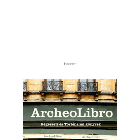
hirdetés