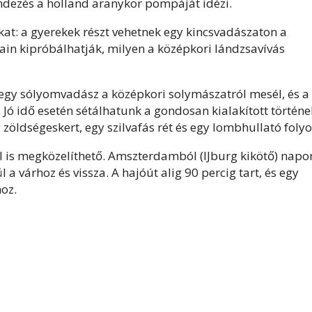
ndezés a holland aranykor pompáját idézi.
at: a gyerekek részt vehetnek egy kincsvadászaton a
sain kipróbálhatják, milyen a középkori lándzsavívás
 egy sólyomvadász a középkori solymászatról mesél, és a
Jó idő esetén sétálhatunk a gondosan kialakított történe
zöldségeskert, egy szilvafás rét és egy lombhullató folyo
l is megközelíthető. Amszterdamból (IJburg kikötő) napo
a várhoz és vissza. A hajóút alig 90 percig tart, és egy
hoz.