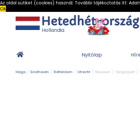
Az oldal sütiket (cookies) használ. További tájékoztatás itt:
Adat
Ok
Hollandia
Nyitólap
Hír
Hága
Eindhoven
Rotterdam
Utrecht
Múzeum
Tengerpart