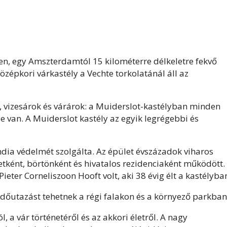
n, egy Amszterdamtól 15 kilométerre délkeletre fekvő
zépkori várkastély a Vechte torkolatánál áll az
, vizesárok és várárok: a Muiderslot-kastélyban minden
 van. A Muiderslot kastély az egyik legrégebbi és
ndia védelmét szolgálta. Az épület évszázadok viharos
letként, börtönként és hivatalos rezidenciaként működött.
ieter Corneliszoon Hooft volt, aki 38 évig élt a kastélyba
dőutazást tehetnek a régi falakon és a környező parkban
a vár történetéről és az akkori életről. A nagy