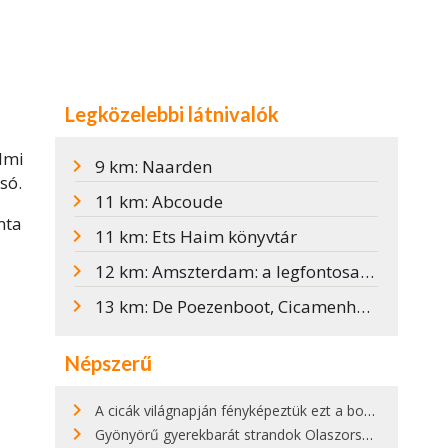
Legközelebbi látnivalók
lmi
9 km: Naarden
só.
11 km: Abcoude
nta
11 km: Ets Haim könyvtár
12 km: Amszterdam: a legfontosabb látnivalók és hasznos tudnivalók
13 km: De Poezenboot, Cicamenhely egy amszterdami csatornán
Népszerű
A cicák világnapján fényképeztük ezt a bokor alatt hűsölő cicát Kisorosziban
Gyönyörű gyerekbarát strandok Olaszországban - megmutatjuk a 15 legjobbat