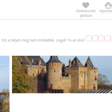
Kedvencnek
Nyomta
jelölöm
Ezt a helyet még nem értékelték. Legyél Te az első: