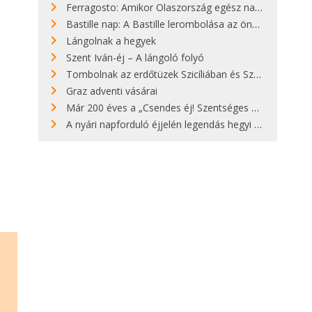
Ferragosto: Amikor Olaszország egész nap nyaral
Bastille nap: A Bastille lerombolása az önkényuralom végét jelentette
Lángolnak a hegyek
Szent Iván-éj – A lángoló folyó
Tombolnak az erdőtüzek Szicíliában és Szardínián
Graz adventi vásárai
Már 200 éves a „Csendes éj! Szentséges éj!”
A nyári napforduló éjjelén legendás hegyi tüzek világítják meg Zugspitzét