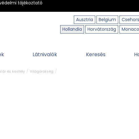
védelmi tájékoztató
Ausztria
Belgium
Csehor
Hollandia
Horvátország
Monac
ek
Látnivalók
Keresés
H
Vár és kastély
Világörökség