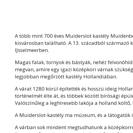
A több mint 700 éves Muiderslot kastély Muidenbe
kisvárosban található. A 13. századból származó kö
IJsselmeerben.
Magas falak, tornyok és bástyák, nehéz felvonóhíd
megvan, amire egy igazi középkori várnak szüksége
legjobban megőrzött kastély Hollandiában.
A várat 1280 körül építették és hosszú ideig Holla
történelmét élte át, és többek között bírósági épü
Valószínűleg a leghíresebb lakója a holland költő, P
A Muiderslot-kastély ma múzeum, és a látogatók i
A várban sok mindent megtudhatunk a középkorról, 