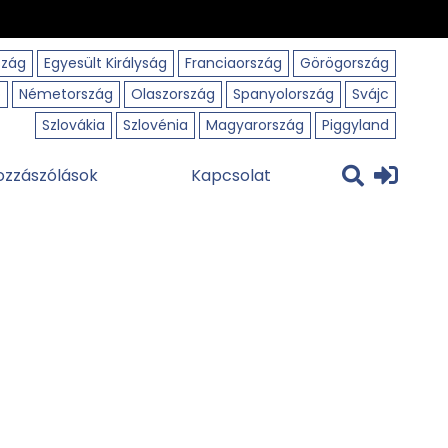
szág
Egyesült Királyság
Franciaország
Görögország
o
Németország
Olaszország
Spanyolország
Svájc
Szlovákia
Szlovénia
Magyarország
Piggyland
ozzászólások
Kapcsolat