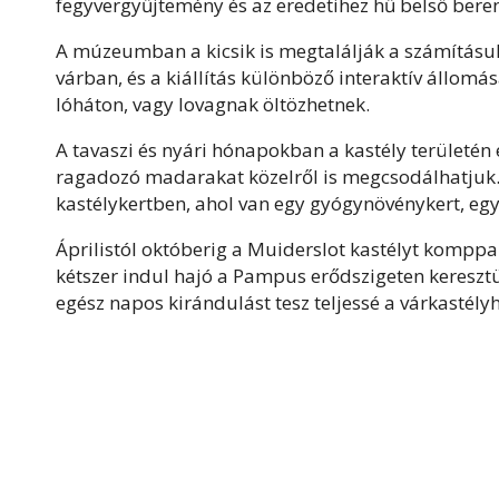
fegyvergyűjtemény és az eredetihez hű belső bere
A múzeumban a kicsik is megtalálják a számításuk
várban, és a kiállítás különböző interaktív állomá
lóháton, vagy lovagnak öltözhetnek.
A tavaszi és nyári hónapokban a kastély területén
ragadozó madarakat közelről is megcsodálhatjuk. 
kastélykertben, ahol van egy gyógynövénykert, egy 
Áprilistól októberig a Muiderslot kastélyt komppa
kétszer indul hajó a Pampus erődszigeten keresztül 
egész napos kirándulást tesz teljessé a várkastély