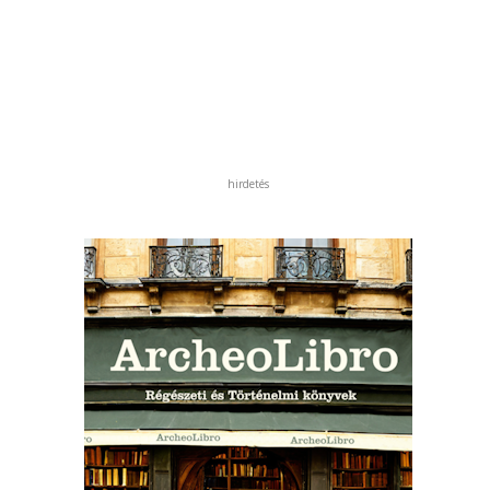
hirdetés