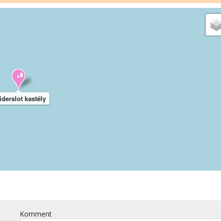
derslot kastély
Komment