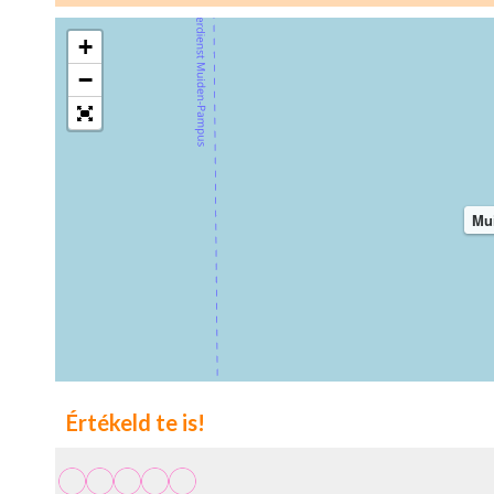
+
−
Mui
Értékeld te is!