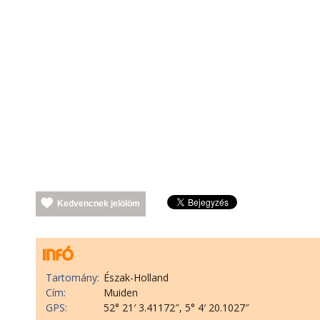
Kedvencnek jelölöm
Tartomány:
Észak-Holland
Cím:
Muiden
GPS:
52° 21′ 3.41172″, 5° 4′ 20.1027″