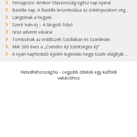
Ferragosto: Amikor Olaszország egész nap nyaral
Bastille nap: A Bastille lerombolása az önkényuralom végét jelentette
Lángolnak a hegyek
Szent Iván-éj – A lángoló folyó
Graz adventi vásárai
Tombolnak az erdőtüzek Szicíliában és Szardínián
Már 200 éves a „Csendes éj! Szentséges éj!”
A nyári napforduló éjjelén legendás hegyi tüzek világítják meg Zugspitzét
Hetedhétország.hu - Legjobb ötletek egy külföldi
vakációhoz