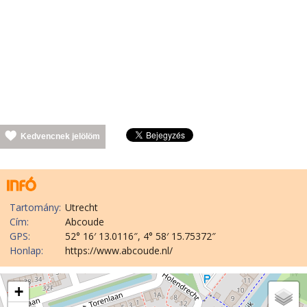
Kedvencnek jelölöm
Tartomány:
Utrecht
Cím:
Abcoude
GPS:
52° 16′ 13.0116″, 4° 58′ 15.75372″
Honlap:
https://www.abcoude.nl/
+