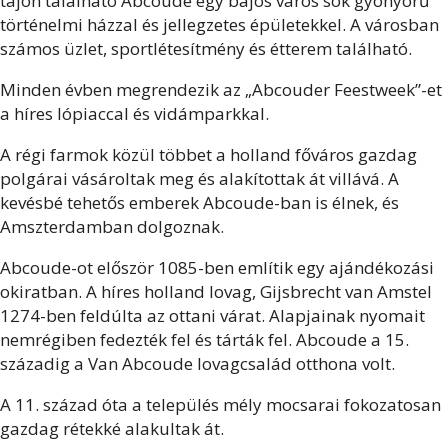
tájon található Abcoude egy bájos város sok gyönyörű
történelmi házzal és jellegzetes épületekkel. A városban
számos üzlet, sportlétesítmény és étterem található.
Minden évben megrendezik az „Abcouder Feestweek”-et
a híres lópiaccal és vidámparkkal.
A régi farmok közül többet a holland főváros gazdag
polgárai vásároltak meg és alakítottak át villává. A
kevésbé tehetős emberek Abcoude-ban is élnek, és
Amszterdamban dolgoznak.
Abcoude-ot először 1085-ben említik egy ajándékozási
okiratban. A híres holland lovag, Gijsbrecht van Amstel
1274-ben feldúlta az ottani várat. Alapjainak nyomait
nemrégiben fedezték fel és tárták fel. Abcoude a 15.
századig a Van Abcoude lovagcsalád otthona volt.
A 11. század óta a település mély mocsarai fokozatosan
gazdag rétekké alakultak át.