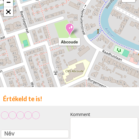
−
Abcoude
Értékeld te is!
Komment