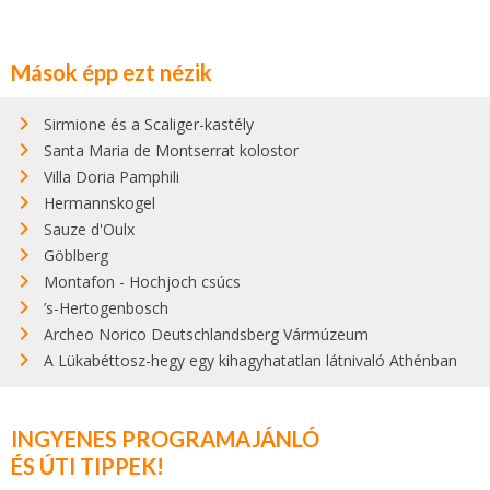
Mások épp ezt nézik
Sirmione és a Scaliger-kastély
Santa Maria de Montserrat kolostor
Villa Doria Pamphili
Hermannskogel
Sauze d'Oulx
Göblberg
Montafon - Hochjoch csúcs
’s-Hertogenbosch
Archeo Norico Deutschlandsberg Vármúzeum
A Lükabéttosz-hegy egy kihagyhatatlan látnivaló Athénban
INGYENES PROGRAMAJÁNLÓ
ÉS ÚTI TIPPEK!