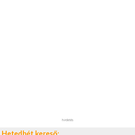
hirdetés
Hetedhét kereső: