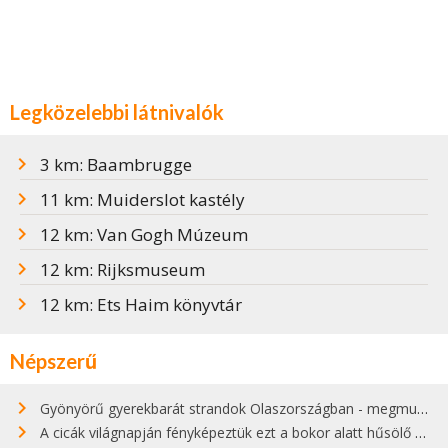
Legközelebbi látnivalók
3 km: Baambrugge
11 km: Muiderslot kastély
12 km: Van Gogh Múzeum
12 km: Rijksmuseum
12 km: Ets Haim könyvtár
Népszerű
Gyönyörű gyerekbarát strandok Olaszországban - megmutatjuk a 15 legjobbat
A cicák világnapján fényképeztük ezt a bokor alatt hűsölő cicát Kisorosziban