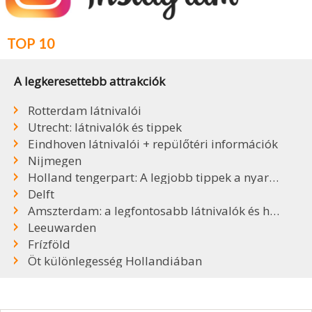
TOP 10
A legkeresettebb attrakciók
Rotterdam látnivalói
Utrecht: látnivalók és tippek
Eindhoven látnivalói + repülőtéri információk
Nijmegen
Holland tengerpart: A legjobb tippek a nyaraláshoz
Delft
Amszterdam: a legfontosabb látnivalók és hasznos tudnivalók
Leeuwarden
Frízföld
Öt különlegesség Hollandiában