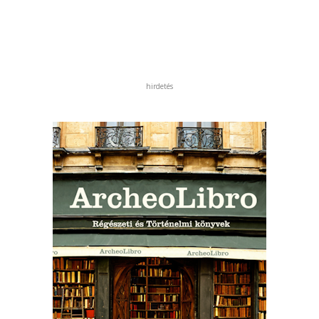
hirdetés