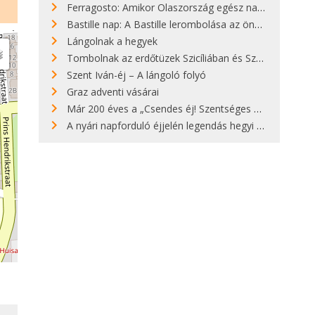
Ferragosto: Amikor Olaszország egész nap nyaral
Bastille nap: A Bastille lerombolása az önkényuralom végét jelentette
Lángolnak a hegyek
Tombolnak az erdőtüzek Szicíliában és Szardínián
Szent Iván-éj – A lángoló folyó
Graz adventi vásárai
Már 200 éves a „Csendes éj! Szentséges éj!”
A nyári napforduló éjjelén legendás hegyi tüzek világítják meg Zugspitzét