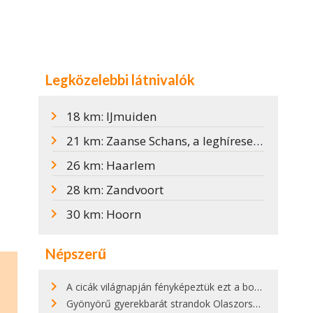
Legközelebbi látnivalók
18 km: IJmuiden
21 km: Zaanse Schans, a leghíresebb holland szélmalmok
26 km: Haarlem
28 km: Zandvoort
30 km: Hoorn
Népszerű
A cicák világnapján fényképeztük ezt a bokor alatt hűsölő cicát Kisorosziban
Gyönyörű gyerekbarát strandok Olaszországban - megmutatjuk a 15 legjobbat