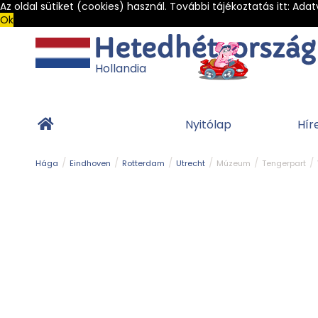
Az oldal sütiket (cookies) használ. További tájékoztatás itt:
Adat
Ok
Hollandia
Nyitólap
Hír
Hága
Eindhoven
Rotterdam
Utrecht
Múzeum
Tengerpart