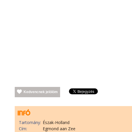
Kedvencnek jelölöm
Tartomány:
Észak-Holland
Cím:
Egmond aan Zee