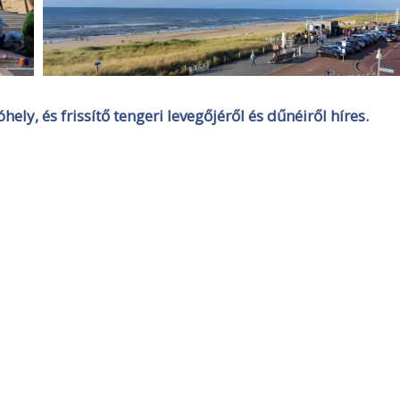
ely, és frissítő tengeri levegőjéről és dűnéiről híres.