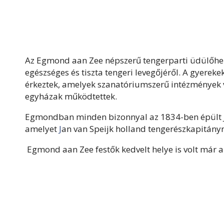
Az Egmond aan Zee népszerű tengerparti üdülőhely 
egészséges és tiszta tengeri levegőjéről. A gyereke
érkeztek, amelyek szanatóriumszerű intézmények v
egyházak működtettek.
Egmondban minden bizonnyal az 1834-ben épült Jan
amelyet
J
an van Speijk holland tengerészkapitányró
Egmond aan Zee festők kedvelt helye is volt már a