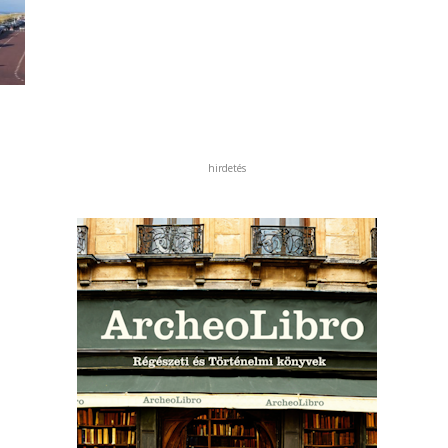
hirdetés