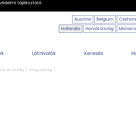
védelmi tájékoztató
Ausztria
Belgium
Csehor
Hollandia
Horvátország
Monac
ek
Látnivalók
Keresés
H
Vár és kastély
Világörökség