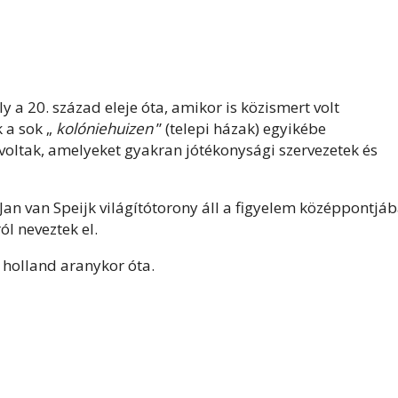
a 20. század eleje óta, amikor is közismert volt
k a sok „
kolóniehuizen
” (telepi házak) egyikébe
oltak, amelyeket gyakran jótékonysági szervezetek és
 van Speijk világítótorony áll a figyelem középpontjáb
l neveztek el.
 holland aranykor óta.