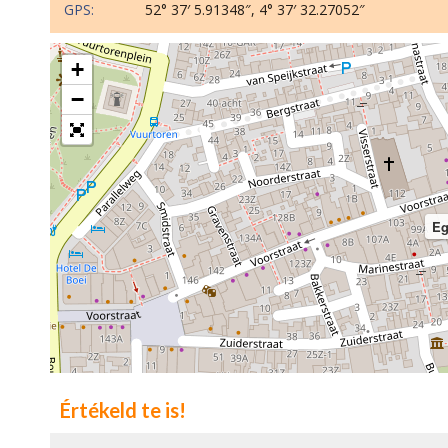
GPS:
52° 37′ 5.91348″, 4° 37′ 32.27052″
+
−
Eg
Értékeld te is!