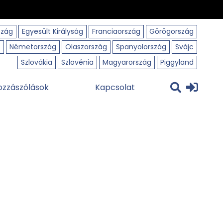
szág
Egyesült Királyság
Franciaország
Görögország
o
Németország
Olaszország
Spanyolország
Svájc
Szlovákia
Szlovénia
Magyarország
Piggyland
ozzászólások
Kapcsolat