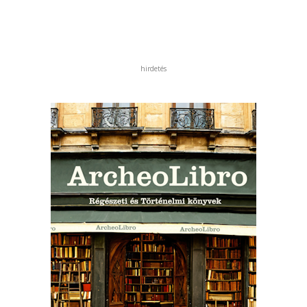
hirdetés