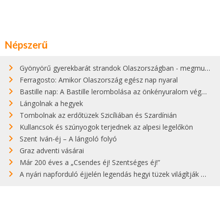
Népszerű
Gyönyörű gyerekbarát strandok Olaszországban - megmutatjuk a 15 legjobbat
Ferragosto: Amikor Olaszország egész nap nyaral
Bastille nap: A Bastille lerombolása az önkényuralom végét jelentette
Lángolnak a hegyek
Tombolnak az erdőtüzek Szicíliában és Szardínián
Kullancsok és szúnyogok terjednek az alpesi legelőkön
Szent Iván-éj – A lángoló folyó
Graz adventi vásárai
Már 200 éves a „Csendes éj! Szentséges éj!”
A nyári napforduló éjjelén legendás hegyi tüzek világítják meg Zugspitzét