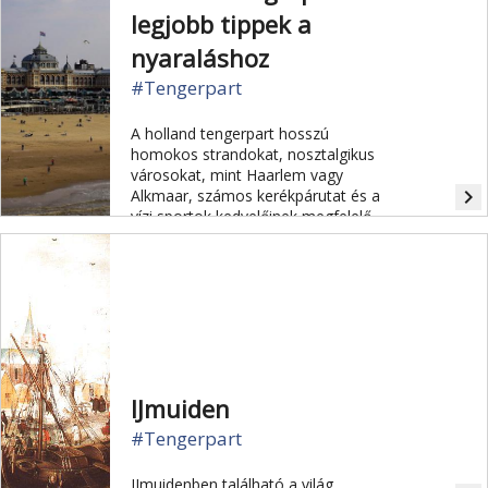
legjobb tippek a
nyaraláshoz
#Tengerpart
A holland tengerpart hosszú
homokos strandokat, nosztalgikus
városokat, mint Haarlem vagy
navigate_next
Alkmaar, számos kerékpárutat és a
vízi sportok kedvelőinek megfelelő
helyeket kínál. 10 tipp.
IJmuiden
#Tengerpart
IJmuidenben található a világ