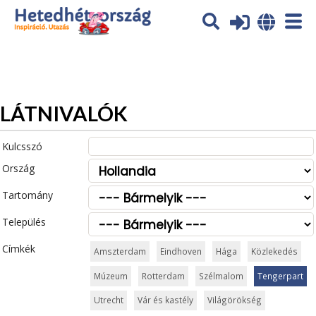
Az oldal sütiket (cookies) használ. További tájékoztatás itt:
Adatvédelmi tájékoztató
Ok
LÁTNIVALÓK
Kulcsszó
Ország
Tartomány
Település
Címkék
Amszterdam
Eindhoven
Hága
Közlekedés
Múzeum
Rotterdam
Szélmalom
Tengerpart
Utrecht
Vár és kastély
Világörökség