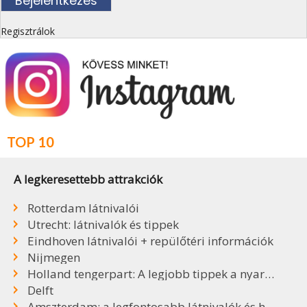
Regisztrálok
TOP 10
A legkeresettebb attrakciók
Rotterdam látnivalói
Utrecht: látnivalók és tippek
Eindhoven látnivalói + repülőtéri információk
Nijmegen
Holland tengerpart: A legjobb tippek a nyaraláshoz
Delft
Amszterdam: a legfontosabb látnivalók és hasznos tudnivalók