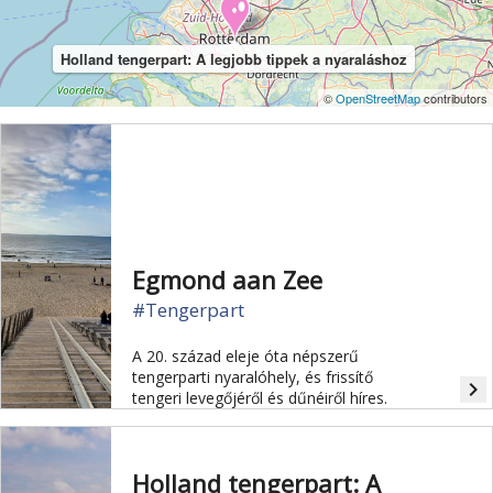
Holland tengerpart: A legjobb tippek a nyaraláshoz
©
OpenStreetMap
contributors
Egmond aan Zee
#Tengerpart
A 20. század eleje óta népszerű
tengerparti nyaralóhely, és frissítő
navigate_next
tengeri levegőjéről és dűnéiről híres.
Holland tengerpart: A