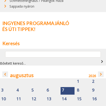
Schmetterlinghaus / Pillangók Háza
Sappada nyáron
INGYENES PROGRAMAJÁNLÓ
ÉS ÚTI TIPPEK!
Keresés
navigate_next
Bővített kereső…
navigate_before
navigate_next
augusztus
2026
1
2
3
4
5
6
7
8
9
10
11
12
13
14
15
16