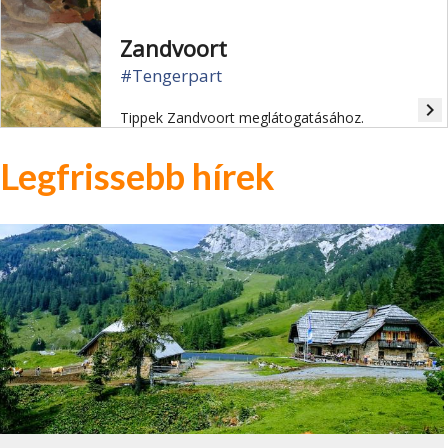
Zandvoort
#Tengerpart
navigate_next
Tippek Zandvoort meglátogatásához.
Legfrissebb hírek