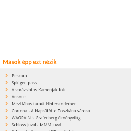
Mások épp ezt nézik
Pescara
Splügen-pass
A varázslatos Kamenjak-fok
Ansouis
Mezítlábas túraút Hinterstoderben
Cortona - A Napsütötte Toszkána városa
WAGRAINi's Grafenberg élményvilág
Schloss Juval - MMM Juval