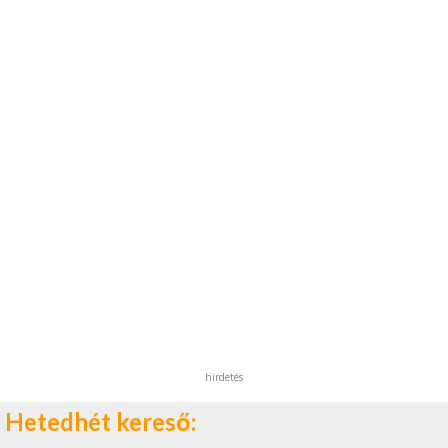
hirdetés
Hetedhét kereső: