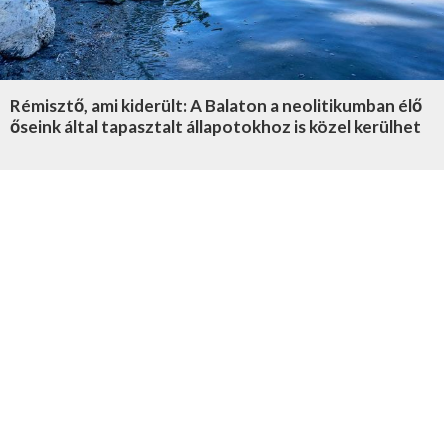
Rémisztő, ami kiderült: A Balaton a neolitikumban élő
őseink által tapasztalt állapotokhoz is közel kerülhet