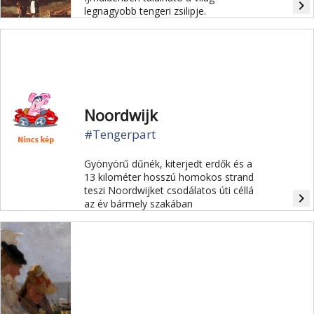
navigate_next
legnagyobb tengeri zsilipje.
Noordwijk
#Tengerpart
Gyönyörű dűnék, kiterjedt erdők és a
13 kilométer hosszú homokos strand
teszi Noordwijket csodálatos úti céllá
navigate_next
az év bármely szakában