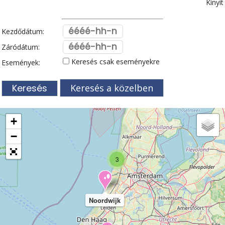
Kinyit
Kezdődátum:
Záródátum:
Keresés csak eseményekre
Események:
Keresés a közelben
+
−
3
Noordwijk