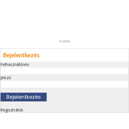
hirdetés
Bejelentkezés
Felhasználónév
Jelszó
Regisztrálok