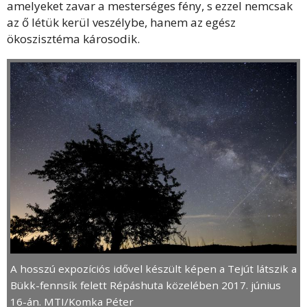
amelyeket zavar a mesterséges fény, s ezzel nemcsak
az ő létük kerül veszélybe, hanem az egész
ökoszisztéma károsodik.
A hosszú expozíciós idővel készült képen a Tejút látszik a
Bükk-fennsík felett Répáshuta közelében 2017. június
16-án. MTI/Komka Péter