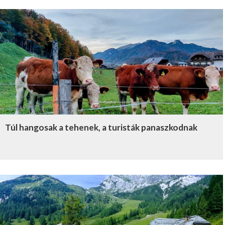
Túl hangosak a tehenek, a turisták panaszkodnak