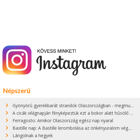
Népszerű
Gyönyörű gyerekbarát strandok Olaszországban - megmutatjuk a 15 legjobbat
A cicák világnapján fényképeztük ezt a bokor alatt hűsölő cicát Kisorosziban
Ferragosto: Amikor Olaszország egész nap nyaral
Bastille nap: A Bastille lerombolása az önkényuralom végét jelentette
Lángolnak a hegyek