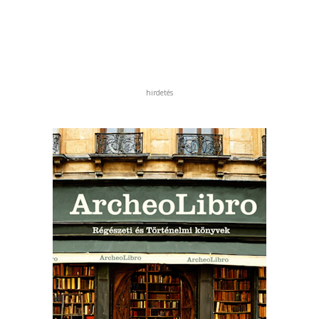
hirdetés