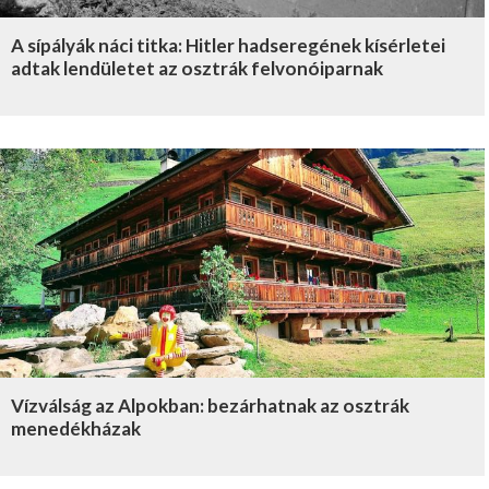
A sípályák náci titka: Hitler hadseregének kísérletei
adtak lendületet az osztrák felvonóiparnak
Vízválság az Alpokban: bezárhatnak az osztrák
menedékházak