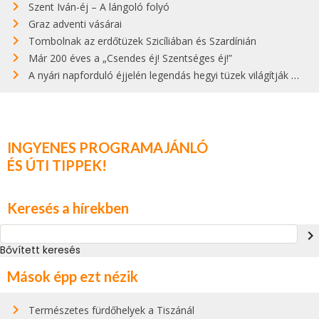
Szent Iván-éj – A lángoló folyó
Graz adventi vásárai
Tombolnak az erdőtüzek Szicíliában és Szardínián
Már 200 éves a „Csendes éj! Szentséges éj!”
A nyári napforduló éjjelén legendás hegyi tüzek világítják meg Zugspitzét
INGYENES PROGRAMAJÁNLÓ
ÉS ÚTI TIPPEK!
Keresés a hírekben
navigate_next
Bővített keresés
Mások épp ezt nézik
Természetes fürdőhelyek a Tiszánál