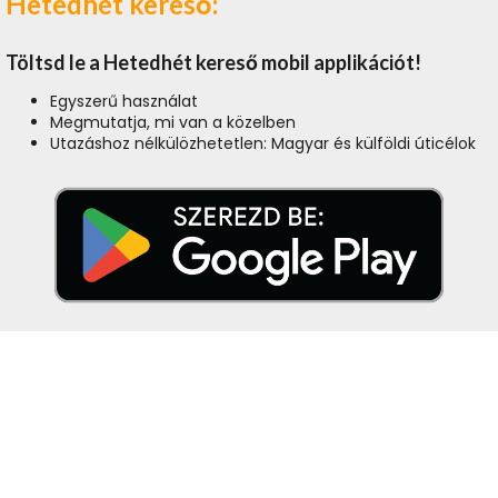
Hetedhét kereső:
Töltsd le a Hetedhét kereső mobil applikációt!
Egyszerű használat
Megmutatja, mi van a közelben
Utazáshoz nélkülözhetetlen: Magyar és külföldi úticélok