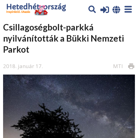
Csillagoségbolt-parkká
nyilvánították a Bükki Nemzeti
Parkot
2018. január 17.
MTI
print