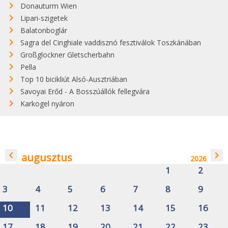
Donauturm Wien
Lipari-szigetek
Balatonboglár
Sagra del Cinghiale vaddisznó fesztiválok Toszkánában
Großglockner Gletscherbahn
Pella
Top 10 bicikliút Alsó-Ausztriában
Savoyai Erőd - A Bosszúállók fellegvára
Karkogel nyáron
navigate_before
navigate_next
augusztus
2026
1
2
3
4
5
6
7
8
9
10
11
12
13
14
15
16
17
18
19
20
21
22
23