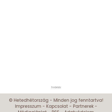
hirdetés
© Hetedhétország - Minden jog fenntartva!
Impresszum
-
Kapcsolat
-
Partnerek
-