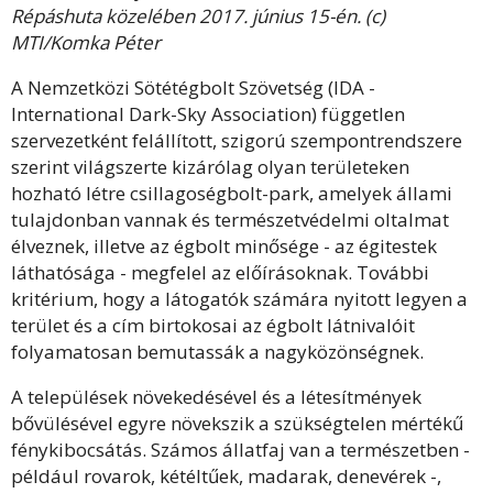
Répáshuta közelében 2017. június 15-én. (c)
MTI/Komka Péter
A Nemzetközi Sötétégbolt Szövetség (IDA -
International Dark-Sky Association)
független
szervezetként felállított, szigorú szempontrendszere
szerint világszerte kizárólag olyan területeken
hozható létre csillagoségbolt-park, amelyek állami
tulajdonban vannak és természetvédelmi oltalmat
élveznek, illetve az égbolt minősége - az égitestek
láthatósága - megfelel az előírásoknak. További
kritérium, hogy a látogatók számára nyitott legyen a
terület és a cím birtokosai az égbolt látnivalóit
folyamatosan bemutassák a nagyközönségnek.
A települések növekedésével és a létesítmények
bővülésével egyre növekszik a szükségtelen mértékű
fénykibocsátás. Számos állatfaj van a természetben -
például rovarok, kétéltűek, madarak, denevérek -,