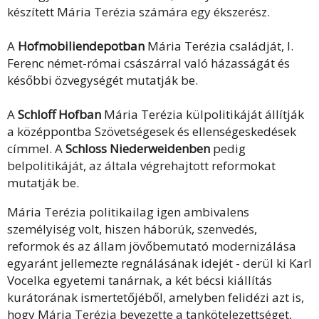
készített Mária Terézia számára egy ékszerész.
A
Hofmobiliendepotban
Mária Terézia családját, I.
Ferenc német-római császárral való házasságát és
későbbi özvegységét mutatják be.
A
Schloff Hofban
Mária Terézia külpolitikáját állítják
a középpontba Szövetségesek és ellenségeskedések
címmel. A
Schloss Niederweidenben
pedig
belpolitikáját, az általa végrehajtott reformokat
mutatják be.
Mária Terézia politikailag igen ambivalens
személyiség volt, hiszen háborúk, szenvedés,
reformok és az állam jövőbemutató modernizálása
egyaránt jellemezte regnálásának idejét - derül ki Karl
Vocelka egyetemi tanárnak, a két bécsi kiállítás
kurátorának ismertetőjéből, amelyben felidézi azt is,
hogy Mária Terézia bevezette a tankötelezettséget,