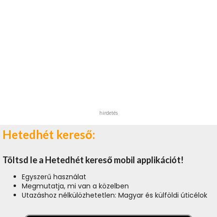
hirdetés
Hetedhét kereső:
Töltsd le a Hetedhét kereső mobil applikációt!
Egyszerű használat
Megmutatja, mi van a közelben
Utazáshoz nélkülözhetetlen: Magyar és külföldi úticélok