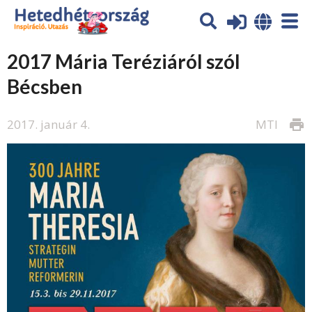
2017 Mária Teréziáról szól
Bécsben
2017. január 4.
MTI
print