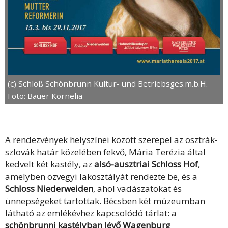
(c) Schloß Schönbrunn Kultur- und Betriebsges.m.b.H.
Foto: Bauer Kornelia
A rendezvények helyszínei között szerepel az osztrák-
szlovák határ közelében fekvő, Mária Terézia által
kedvelt két kastély, az
alsó-ausztriai Schloss Hof
,
amelyben özvegyi lakosztályát rendezte be, és a
Schloss Niederweiden
, ahol vadászatokat és
ünnepségeket tartottak. Bécsben két múzeumban
látható az emlékévhez kapcsolódó tárlat: a
schönbrunni kastélyban lévő Wagenburg