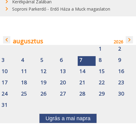
Kerékpárral Zalában
Soproni Parkerdő - Erdő Háza a Muck magaslaton
navigate_before
navigate_next
augusztus
2026
1
2
3
4
5
6
7
8
9
10
11
12
13
14
15
16
17
18
19
20
21
22
23
24
25
26
27
28
29
30
31
Ugrás a mai napra