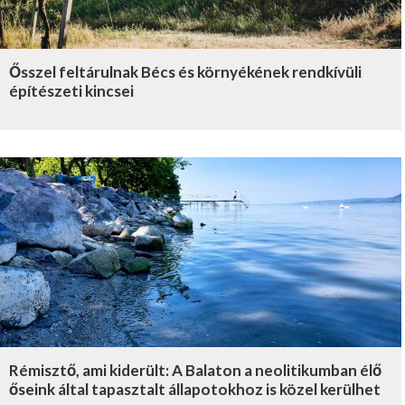
Ősszel feltárulnak Bécs és környékének rendkívüli
építészeti kincsei
Rémisztő, ami kiderült: A Balaton a neolitikumban élő
őseink által tapasztalt állapotokhoz is közel kerülhet