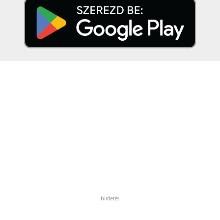
hirdetés