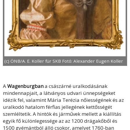
(c) ÖNB/A. E. Koller für SKB Fotó: Alexander Eugen Koller
A
Wagenburgban
a császárné uralkodásának
mindennapjait, a látványos udvari ünnepségeket
idézik fel, valamint Mária Terézia nőiességének és az
uralkodó hatalom férfias jellegének kettősségét
szemléltetik. A hintók és járművek mellett a kiállítás
egyik fő különlegessége az az 1200 drágakőből és
1500 gyémántból álló csokor, amelyet 1760-ban