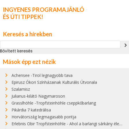
INGYENES PROGRAMAJÁNLÓ
ÉS ÚTI TIPPEK!
Keresés a hírekben
navigate_next
Bővített keresés
Mások épp ezt nézik
Achensee -Tirol legnagyobb tava
Epirusz Ókori Színházainak Kulturális Útvonala
Szalamisz
Julianus-kilátó Nagymaroson
Grasslhöhle -Tropfsteinhöhle cseppkőbarlang
Pikárdia 7 katedrálisa
Horvátország legmagasabb pontja
Erlebnis Obir Tropfsteinhöhle - Ahol a barlangi sárkány életre kell