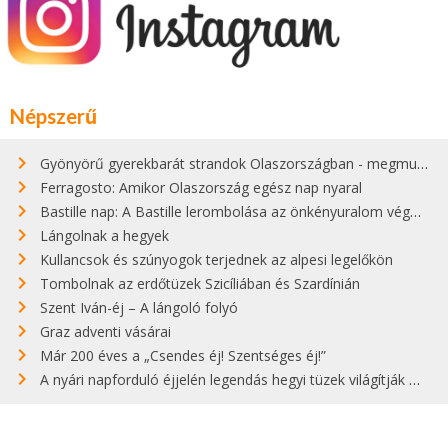
Népszerű
Gyönyörű gyerekbarát strandok Olaszországban - megmutatjuk a 15 legjobbat
Ferragosto: Amikor Olaszország egész nap nyaral
Bastille nap: A Bastille lerombolása az önkényuralom végét jelentette
Lángolnak a hegyek
Kullancsok és szúnyogok terjednek az alpesi legelőkön
Tombolnak az erdőtüzek Szicíliában és Szardínián
Szent Iván-éj – A lángoló folyó
Graz adventi vásárai
Már 200 éves a „Csendes éj! Szentséges éj!”
A nyári napforduló éjjelén legendás hegyi tüzek világítják meg Zugspitzét