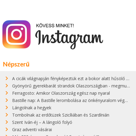
Népszerű
A cicák világnapján fényképeztük ezt a bokor alatt hűsölő cicát Kisorosziban
Gyönyörű gyerekbarát strandok Olaszországban - megmutatjuk a 15 legjobbat
Ferragosto: Amikor Olaszország egész nap nyaral
Bastille nap: A Bastille lerombolása az önkényuralom végét jelentette
Lángolnak a hegyek
Tombolnak az erdőtüzek Szicíliában és Szardínián
Szent Iván-éj – A lángoló folyó
Graz adventi vásárai