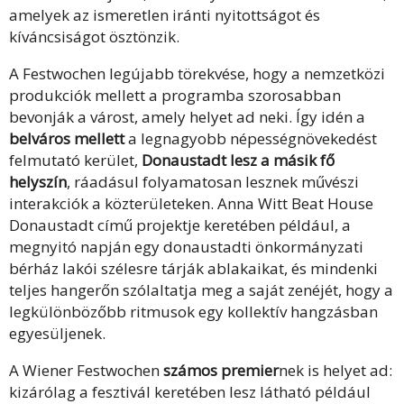
amelyek az ismeretlen iránti nyitottságot és
kíváncsiságot ösztönzik.
A Festwochen legújabb törekvése, hogy a nemzetközi
produkciók mellett a programba szorosabban
bevonják a várost, amely helyet ad neki. Így idén a
belváros mellett
a legnagyobb népességnövekedést
felmutató kerület,
Donaustadt lesz a másik fő
helyszín
, ráadásul folyamatosan lesznek művészi
interakciók a közterületeken. Anna Witt Beat House
Donaustadt című projektje keretében például, a
megnyitó napján egy donaustadti önkormányzati
bérház lakói szélesre tárják ablakaikat, és mindenki
teljes hangerőn szólaltatja meg a saját zenéjét, hogy a
legkülönbözőbb ritmusok egy kollektív hangzásban
egyesüljenek.
A Wiener Festwochen
számos premier
nek is helyet ad:
kizárólag a fesztivál keretében lesz látható például