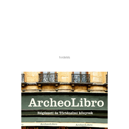
hirdetés