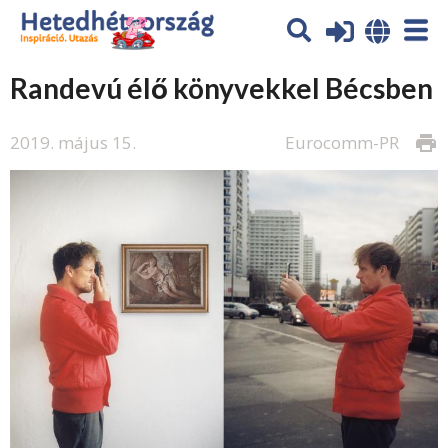
Randevú élő könyvekkel Bécsben
2019. május 15.
Eurocomm-PR
print