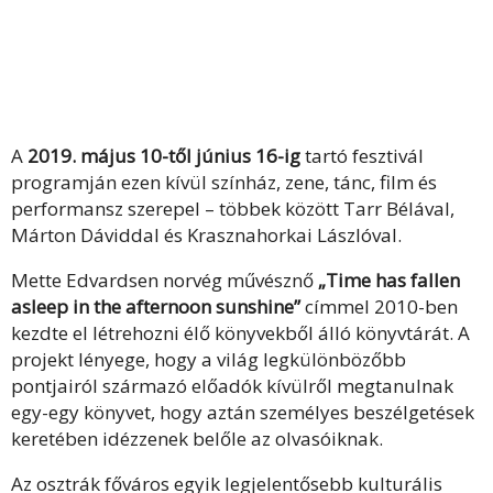
A
2019. május 10-től június 16-ig
tartó fesztivál
programján ezen kívül színház, zene, tánc, film és
performansz szerepel – többek között Tarr Bélával,
Márton Dáviddal és Krasznahorkai Lászlóval.
Mette Edvardsen norvég művésznő
„Time has fallen
asleep in the afternoon sunshine”
címmel 2010-ben
kezdte el létrehozni élő könyvekből álló könyvtárát. A
projekt lényege, hogy a világ legkülönbözőbb
pontjairól származó előadók kívülről megtanulnak
egy-egy könyvet, hogy aztán személyes beszélgetések
keretében idézzenek belőle az olvasóiknak.
Az osztrák főváros egyik legjelentősebb kulturális