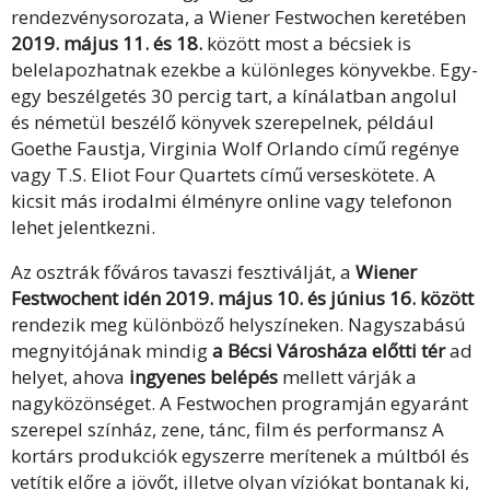
rendezvénysorozata, a Wiener Festwochen keretében
2019. május 11. és 18.
között most a bécsiek is
belelapozhatnak ezekbe a különleges könyvekbe. Egy-
egy beszélgetés 30 percig tart, a kínálatban angolul
és németül beszélő könyvek szerepelnek, például
Goethe Faustja, Virginia Wolf Orlando című regénye
vagy T.S. Eliot Four Quartets című verseskötete. A
kicsit más irodalmi élményre online vagy telefonon
lehet jelentkezni.
Az osztrák főváros tavaszi fesztiválját, a
Wiener
Festwochent idén 2019. május 10. és június 16. között
rendezik meg különböző helyszíneken. Nagyszabású
megnyitójának mindig
a Bécsi Városháza előtti tér
ad
helyet, ahova
ingyenes belépés
mellett várják a
nagyközönséget. A Festwochen programján egyaránt
szerepel színház, zene, tánc, film és performansz A
kortárs produkciók egyszerre merítenek a múltból és
vetítik előre a jövőt, illetve olyan víziókat bontanak ki,