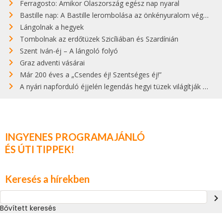
Ferragosto: Amikor Olaszország egész nap nyaral
Bastille nap: A Bastille lerombolása az önkényuralom végét jelentette
Lángolnak a hegyek
Tombolnak az erdőtüzek Szicíliában és Szardínián
Szent Iván-éj – A lángoló folyó
Graz adventi vásárai
Már 200 éves a „Csendes éj! Szentséges éj!”
A nyári napforduló éjjelén legendás hegyi tüzek világítják meg Zugspitzét
INGYENES PROGRAMAJÁNLÓ
ÉS ÚTI TIPPEK!
Keresés a hírekben
navigate_next
Bővített keresés