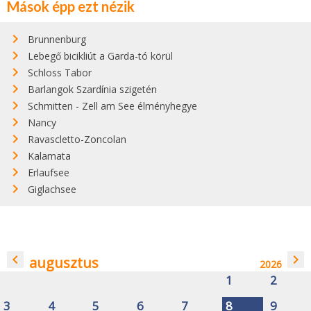
Mások épp ezt nézik
Brunnenburg
Lebegő bicikliút a Garda-tó körül
Schloss Tabor
Barlangok Szardínia szigetén
Schmitten - Zell am See élményhegye
Nancy
Ravascletto-Zoncolan
Kalamata
Erlaufsee
Giglachsee
navigate_before
navigate_next
augusztus
2026
1
2
3
4
5
6
7
8
9