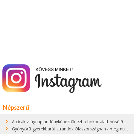
Népszerű
A cicák világnapján fényképeztük ezt a bokor alatt hűsölő cicát Kisorosziban
Gyönyörű gyerekbarát strandok Olaszországban - megmutatjuk a 15 legjobbat