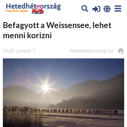
Befagyott a Weissensee, lehet
menni korizni
2020. január 1.
Hetedhétország.hu
print