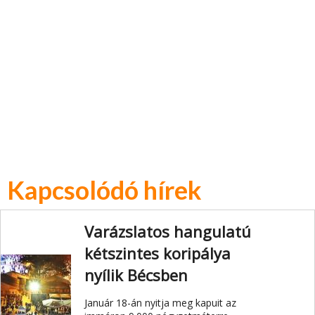
Kapcsolódó hírek
Varázslatos hangulatú
kétszintes koripálya
nyílik Bécsben
Január 18-án nyitja meg kapuit az