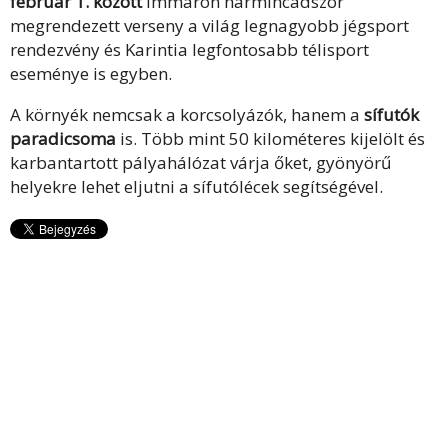
február 1. között
immáron harmincadszor
megrendezett verseny a világ legnagyobb jégsport
rendezvény és Karintia legfontosabb télisport
eseménye is egyben.
A környék nemcsak a korcsolyázók, hanem a
sífutók
paradicsoma
is. Több mint 50 kilométeres kijelölt és
karbantartott pályahálózat várja őket, gyönyörű
helyekre lehet eljutni a sífutólécek segítségével.