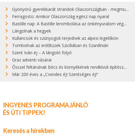
Gyönyörű gyerekbarát strandok Olaszországban - megmutatjuk a 15 legjobbat
Ferragosto: Amikor Olaszország egész nap nyaral
Bastille nap: A Bastille lerombolása az önkényuralom végét jelentette
Lángolnak a hegyek
Kullancsok és szúnyogok terjednek az alpesi legelőkön
Tombolnak az erdőtüzek Szicíliában és Szardínián
Szent Iván-éj – A lángoló folyó
Graz adventi vásárai
Ősszel feltárulnak Bécs és környékének rendkívüli építészeti kincsei
Már 200 éves a „Csendes éj! Szentséges éj!”
INGYENES PROGRAMAJÁNLÓ
ÉS ÚTI TIPPEK!
Keresés a hírekben