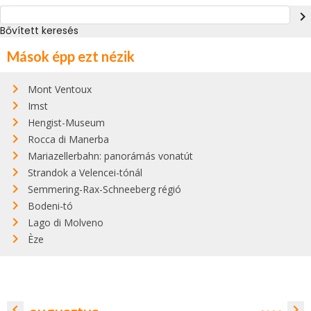
navigate_next
Bővített keresés
Mások épp ezt nézik
Mont Ventoux
Imst
Hengist-Museum
Rocca di Manerba
Mariazellerbahn: panorámás vonatút
Strandok a Velencei-tónál
Semmering-Rax-Schneeberg régió
Bodeni-tó
Lago di Molveno
Èze
navigate_before
navigate_next