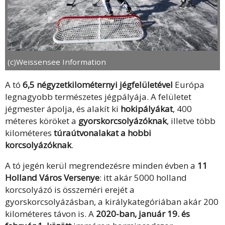
(c)Weissensee Information
A tó
6,5 négyzetkilométernyi jégfelületével
Európa
legnagyobb természetes jégpályája. A felületet
jégmester ápolja, és alakít ki
hokipályákat
, 400
méteres köröket a
gyorskorcsolyázóknak
, illetve több
kilométeres
túraútvonalakat a hobbi
korcsolyázóknak
.
A tó jegén kerül megrendezésre minden évben a
11
Holland Város Versenye
: itt akár 5000 holland
korcsolyázó is összeméri erejét a
gyorskorcsolyázásban, a királykategóriában akár 200
kilométeres távon is. A
2020-ban, január 19. és