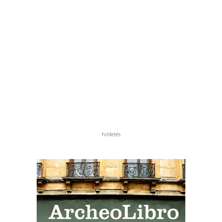
hirdetés