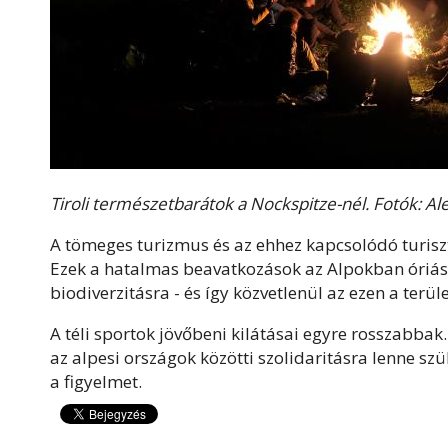
Tiroli természetbarátok a Nockspitze-nél. Fotók: A
A tömeges turizmus és az ehhez kapcsolódó turisz
Ezek a hatalmas beavatkozások az Alpokban óriási t
biodiverzitásra - és így közvetlenül az ezen a terü
A téli sportok jövőbeni kilátásai egyre rosszabbak
az alpesi országok közötti szolidaritásra lenne szü
a figyelmet.