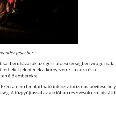
lexander Jesacher
tikai beruházások az egész alpesi térségben virágoznak.
erheket jelentenek a környezetre - a tájra és a
leten élő emberekre.
. Ezért a nem fenntartható intenzív turizmus bővítése hely
kség. A tűzgyújtással az akcióban résztvevők erre hívták f