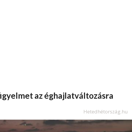
figyelmet az éghajlatváltozásra
Hetedhétország.hu