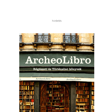
hirdetés