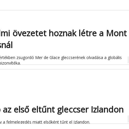
mi övezetet hoznak létre a Mont
snál
rtékben zsugordó Mer de Glace gleccserének olvadása a globális
na
izonyítéka.
 az első eltűnt gleccser Izlandon
na
y a felmelegedés miatt elsőként tűnt el Izlandon.