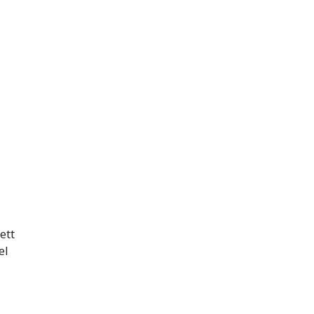
ett
el