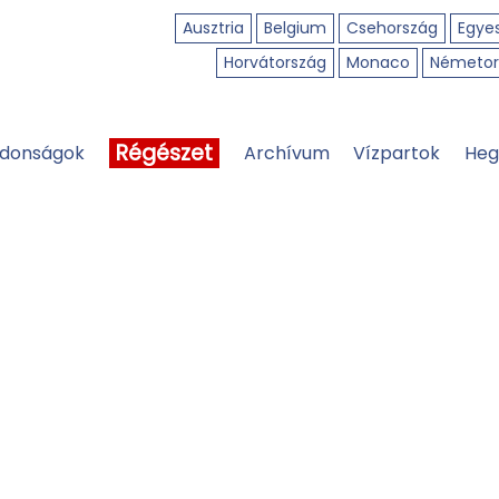
Ausztria
Belgium
Csehország
Egyes
Horvátország
Monaco
Németor
Régészet
jdonságok
Archívum
Vízpartok
Heg