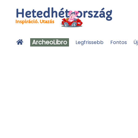
ArcheoLibro
Legfrissebb
Fontos
Ú