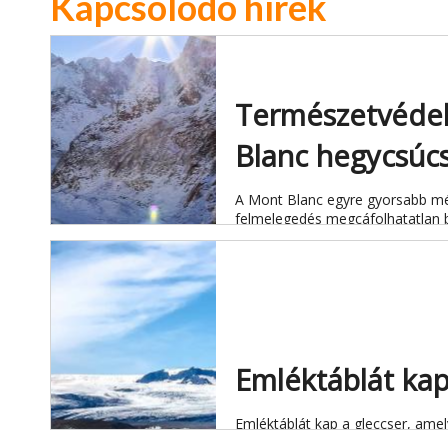
Kapcsolódó hírek
Természetvédel
Blanc hegycsúc
A Mont Blanc egyre gyorsabb mé
felmelegedés megcáfolhatatlan b
Emléktáblát kap
Emléktáblát kap a gleccser, amel