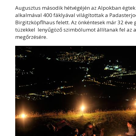
Augusztus második hétvégéjén az Alpokban égtek a 
alkalmával 400 fáklyával világítottak a Padasterjo
Birgitzköpflhaus felett. Az önkéntesek már 32 éve 
tüzekkel lenyűgöző szimbólumot állítanak fel az a
megőrzésére.