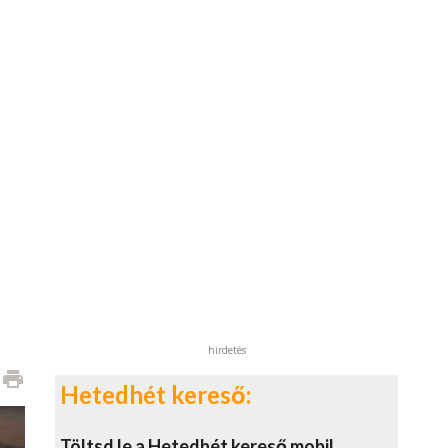
hirdetés
print
Hetedhét kereső:
Töltsd le a Hetedhét kereső mobil