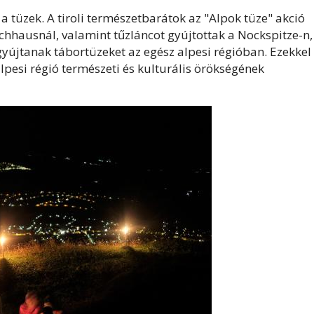
tüzek. A tiroli természetbarátok az "Alpok tüze" akció
chhausnál, valamint tűzláncot gyújtottak a Nockspitze-n,
gyújtanak tábortüzeket az egész alpesi régióban. Ezekkel
lpesi régió természeti és kulturális örökségének