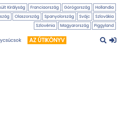
ült Királyság
Franciaország
Görögország
Hollandia
szág
Olaszország
Spanyolország
Svájc
Szlovákia
Szlovénia
Magyarország
Piggyland
AZ ÚTIKÖNYV
ycsúcsok