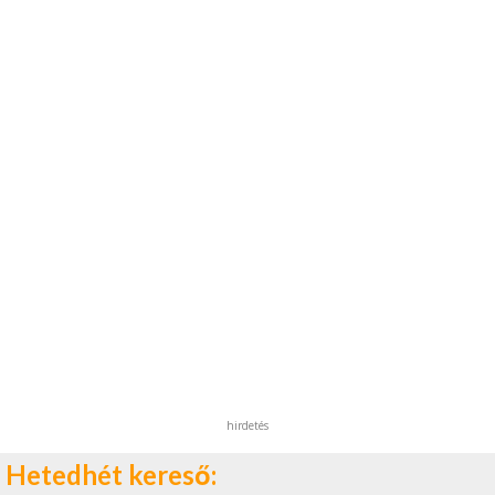
hirdetés
Hetedhét kereső: