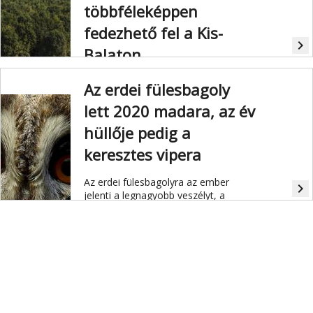
többféleképpen
fedezhető fel a Kis-
navigate_next
Balaton
A modern látogatóközpontban
Az erdei fülesbagoly
játszótér, vízi és szárazföldi
lett 2020 madara, az év
tanösvények, kenutúrák várják a
látogatókat.
hüllője pedig a
keresztes vipera
Az erdei fülesbagolyra az ember
navigate_next
jelenti a legnagyobb veszélyt, a
keresztes vipera előhelyei a
klímaváltozás miatt tűnnek el.