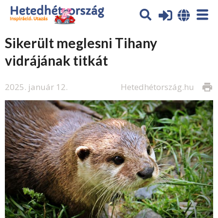
Sikerült meglesni Tihany
vidrájának titkát
2025. január 12.
Hetedhétország.hu
print