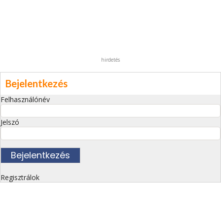
hirdetés
Bejelentkezés
Felhasználónév
Jelszó
Regisztrálok