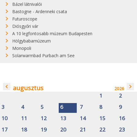
Bázel látnivalói
Bastogne - Ardenneki csata
Futuroscope
Diósgyőri vár
A 10 legfontosabb múzeum Budapesten
Hölgybabamúzeum
Monopoli
Solarwarmbad Purbach am See
navigate_before
navigate_next
augusztus
2026
1
2
3
4
5
6
7
8
9
10
11
12
13
14
15
16
17
18
19
20
21
22
23