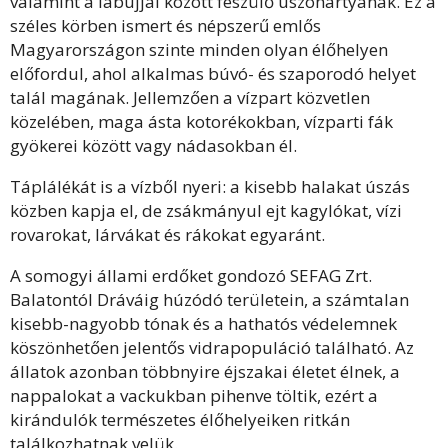
valamint a lábujjai között feszülő úszóhártyának. Ez a
széles körben ismert és népszerű emlős
Magyarországon szinte minden olyan élőhelyen
előfordul, ahol alkalmas búvó- és szaporodó helyet
talál magának. Jellemzően a vízpart közvetlen
közelében, maga ásta kotorékokban, vízparti fák
gyökerei között vagy nádasokban él.
Táplálékát is a vízből nyeri: a kisebb halakat úszás
közben kapja el, de zsákmányul ejt kagylókat, vízi
rovarokat, lárvákat és rákokat egyaránt.
A somogyi állami erdőket gondozó SEFAG Zrt.
Balatontól Dráváig húzódó területein, a számtalan
kisebb-nagyobb tónak és a hathatós védelemnek
köszönhetően jelentős vidrapopuláció található. Az
állatok azonban többnyire éjszakai életet élnek, a
nappalokat a vackukban pihenve töltik, ezért a
kirándulók természetes élőhelyeiken ritkán
találkozhatnak velük.