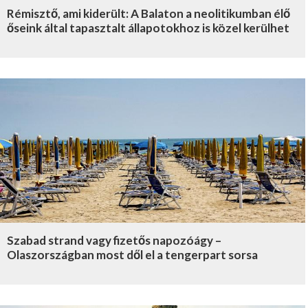
Rémisztő, ami kiderült: A Balaton a neolitikumban élő
őseink által tapasztalt állapotokhoz is közel kerülhet
Szabad strand vagy fizetős napozóágy –
Olaszországban most dől el a tengerpart sorsa