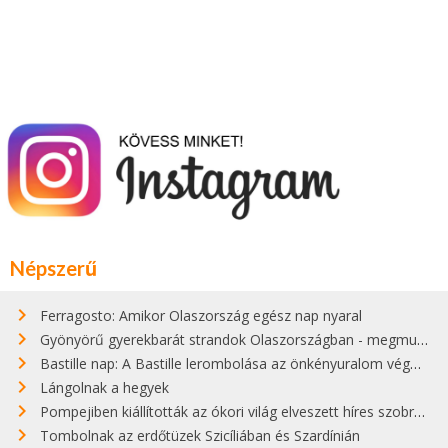
Népszerű
Ferragosto: Amikor Olaszország egész nap nyaral
Gyönyörű gyerekbarát strandok Olaszországban - megmutatjuk a 15 legjobbat
Bastille nap: A Bastille lerombolása az önkényuralom végét jelentette
Lángolnak a hegyek
Pompejiben kiállították az ókori világ elveszett híres szobrának másolatát
Tombolnak az erdőtüzek Szicíliában és Szardínián