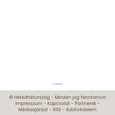
hirdetés
© Hetedhétország - Minden jog fenntartva!
Impresszum
-
Kapcsolat
-
Partnerek
-
Médiaajánlat
-
RSS
-
Adatvédelem