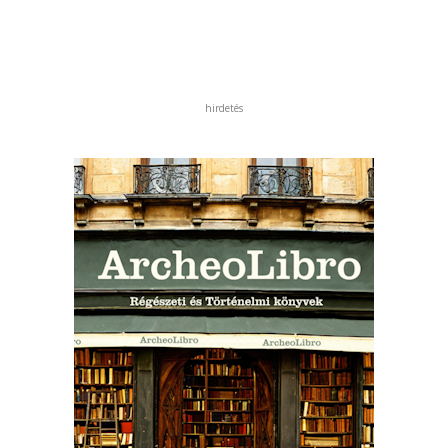
hirdetés