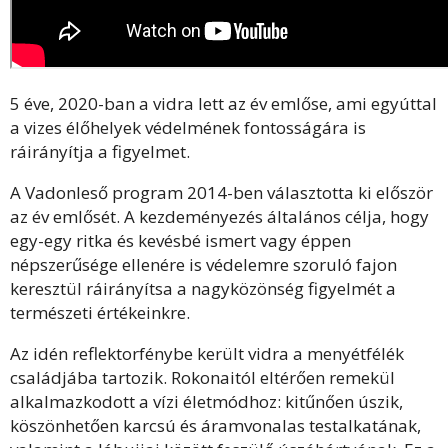
5 éve, 2020-ban a vidra lett az év emlőse,
ami egyúttal
a vizes élőhelyek védelmének fontosságára is
ráirányítja a figyelmet.
A Vadonleső program 2014-ben választotta ki először
az év emlősét. A kezdeményezés általános célja, hogy
egy-egy ritka és kevésbé ismert vagy éppen
népszerűsége ellenére is védelemre szoruló fajon
keresztül ráirányítsa a nagyközönség figyelmét a
természeti értékeinkre.
Az idén reflektorfénybe került vidra a menyétfélék
családjába tartozik. Rokonaitól eltérően remekül
alkalmazkodott a vízi életmódhoz: kitűnően úszik,
köszönhetően karcsú és áramvonalas testalkatának,