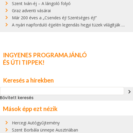
Szent Iván-éj – A lángoló folyó
Graz adventi vásárai
Már 200 éves a „Csendes éj! Szentséges éj!”
A nyári napforduló éjjelén legendás hegyi tüzek világítják meg Zugspitzét
INGYENES PROGRAMAJÁNLÓ
ÉS ÚTI TIPPEK!
Keresés a hírekben
navigate_next
Bővített keresés
Mások épp ezt nézik
Hercegi Autógyűjtemény
Szent Borbála ünnepe Ausztriában