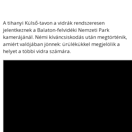
A tihanyi Külső-tavon a vidrák rendszeresen
jelentkeznek a Balaton-felvidéki Nemzeti Park
kamerájánál. Némi kíváncsiskodás után megtörténik,
amiért valójában jönnek: ürülékükkel megjelölik a
helyet a többi vidra számára.