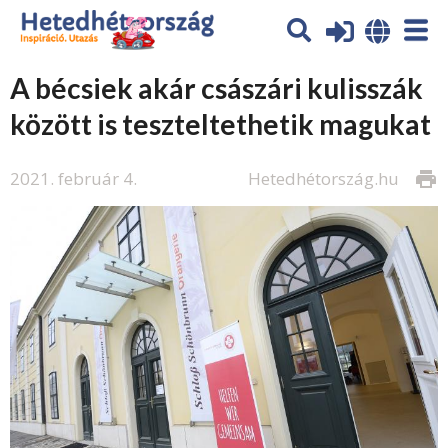
A bécsiek akár császári kulisszák
között is teszteltethetik magukat
2021. február 4.
Hetedhétország.hu
print