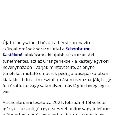
Újabb helyszínnel bővült a bécsi koronavírus-
szűrőállomások sora: ezúttal a
Schönbrunni
Kastélyná
l
alakítottak ki újabb tesztutcát. Aki
tünetmentes, azt az Orangerie-be – a kastély egykori
növényházába - várják mintavételre, az enyhe
tüneteket mutató emberek pedig a buszparkolóban
kialakított drive-in tesztállomáson tisztázhatják, hogy
fertőzöttek-e vagy valamilyen más légúti betegségük
van.
A schönbrunni tesztutca 2021. február 4-től vehető
igénybe, az antigén gyorstesztet online vagy telefonos
időpontfoglalás és egyszeri regisztráció után lehet