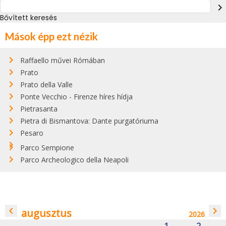
navigate_next
Bővített keresés
Mások épp ezt nézik
Raffaello művei Rómában
Prato
Prato della Valle
Ponte Vecchio - Firenze híres hídja
Pietrasanta
Pietra di Bismantova: Dante purgatóriuma
Pesaro
Parco Sempione
Parco Archeologico della Neapoli
navigate_before
navigate_next
augusztus
2026
1
2