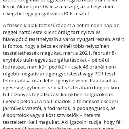
kérni. Akinek pozitív lesz a tesztje, az a helyszínen
elvégzhet egy gargalizálós PCR-tesztet.
A frissen kialakított szűrőpont a hét minden napján,
reggel hattól este kilenc óráig tart nyitva és
hiánypótló teszthelyszín a város nyugati részén. Azért
is fontos, hogy a bécsiek minél több helyszínen
teszteltethessék magukat, mert a 2021. február 8-i
enyhítés után egyes szolgáltatásokat – például
fodrászat, manikűr, pedikűr – csak 48 óránál nem
régebbi negatív antigén gyorsteszt vagy PCR-teszt
felmutatása után lehet igénybe venni. Ráadásul az
egészségügyben és szociális szférában dolgozókon
túl bizonyos foglalkozási körökben dolgozóknak –
ilyenek például a bolti eladók, a tömegközlekedési
járművek vezetői, a fodrászok, a pedagógusok, az
élsportolók vagy a köztisztviselők – hetente
teszteltetni kell magukat. Aki igazolni tudja, hogy fél
éven belül átesett a fertőzésen, az mentesül ezen