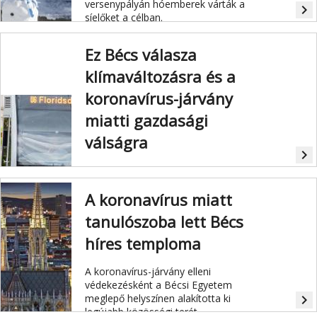
versenypályán hóemberek várták a
navigate_next
síelőket a célban.
Ez Bécs válasza
klímaváltozásra és a
koronavírus-járvány
miatti gazdasági
válságra
navigate_next
Az U2/U5-ös metró kiépítése Bécs
válasza napjaink két legjelentősebb
A koronavírus miatt
kihívására: a klímaváltozásra és a
koronavírus-járvány miatti gazdasági
tanulószoba lett Bécs
válságra.
híres temploma
A koronavírus-járvány elleni
védekezésként a Bécsi Egyetem
meglepő helyszínen alakította ki
navigate_next
legújabb közösségi terét.