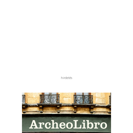
hirdetés