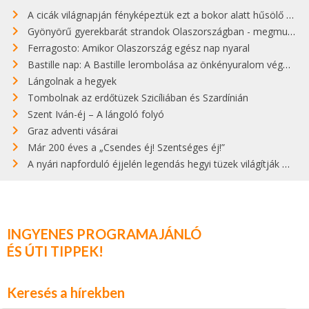
A cicák világnapján fényképeztük ezt a bokor alatt hűsölő cicát Kisorosziban
Gyönyörű gyerekbarát strandok Olaszországban - megmutatjuk a 15 legjobbat
Ferragosto: Amikor Olaszország egész nap nyaral
Bastille nap: A Bastille lerombolása az önkényuralom végét jelentette
Lángolnak a hegyek
Tombolnak az erdőtüzek Szicíliában és Szardínián
Szent Iván-éj – A lángoló folyó
Graz adventi vásárai
Már 200 éves a „Csendes éj! Szentséges éj!”
A nyári napforduló éjjelén legendás hegyi tüzek világítják meg Zugspitzét
INGYENES PROGRAMAJÁNLÓ
ÉS ÚTI TIPPEK!
Keresés a hírekben