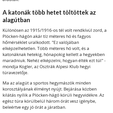
A katonák több hetet töltöttek az
alagútban
Különösen az 1915/1916-os tél volt rendkívül zord, a
Plöcken-hágón akár tíz méteres hó és fagyos
hőmérséklet uralkodott. "Ez valójában
elképzelhetetlen. Több méteres hó volt, és a
katonáknak hetekig, hónapokig kellett a hegyekben
maradniuk. Nehéz elképzelni, hogyan élték ezt túl" -
mondja Kogler, az Osztrák Alpesi Klub hegyi
túravezetője.
Ma az alagút a sportos hegymászók minden
korosztályának élményt nyújt. Bejárása közben
kilátás nyílik a Plöcken-hágó körüli hegyvidékre. Az
egész túra körülbelül három órát vesz igénybe,
beleértve egy jó órát a járatban.