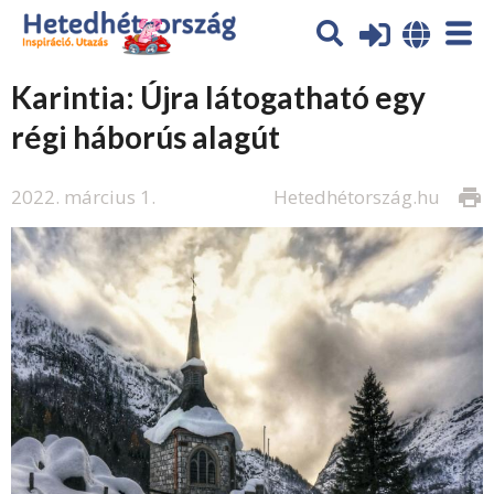
Karintia: Újra látogatható egy
régi háborús alagút
2022. március 1.
Hetedhétország.hu
print