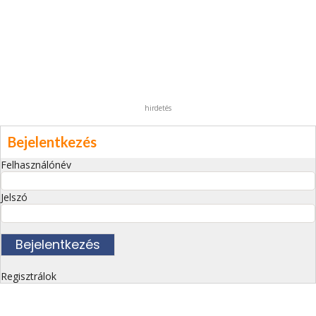
hirdetés
Bejelentkezés
Felhasználónév
Jelszó
Regisztrálok