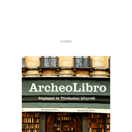
hirdetés