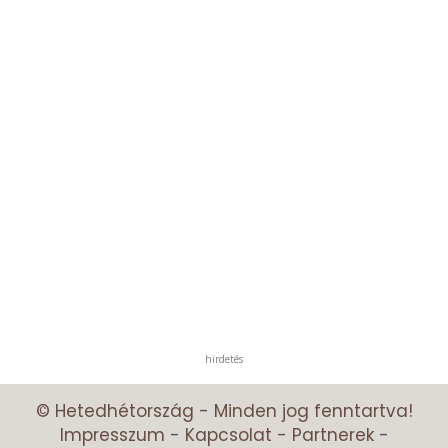
hirdetés
© Hetedhétország - Minden jog fenntartva!
Impresszum
-
Kapcsolat
-
Partnerek
-