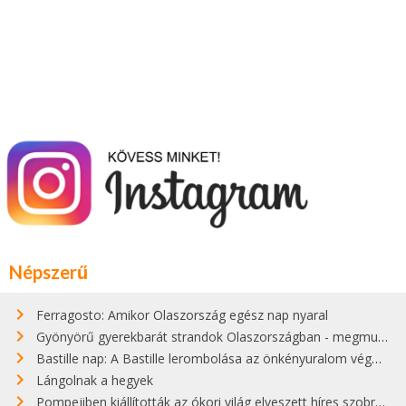
Népszerű
Ferragosto: Amikor Olaszország egész nap nyaral
Gyönyörű gyerekbarát strandok Olaszországban - megmutatjuk a 15 legjobbat
Bastille nap: A Bastille lerombolása az önkényuralom végét jelentette
Lángolnak a hegyek
Pompejiben kiállították az ókori világ elveszett híres szobrának másolatát