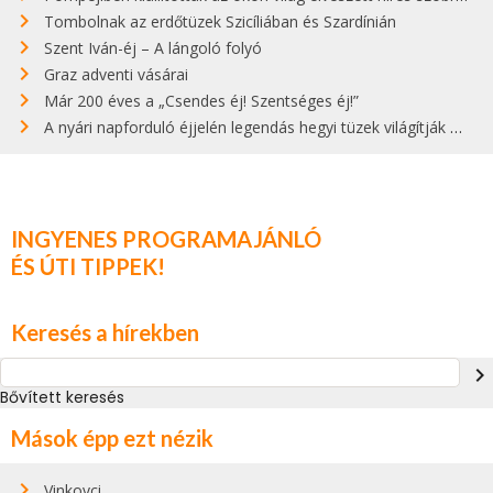
Tombolnak az erdőtüzek Szicíliában és Szardínián
Szent Iván-éj – A lángoló folyó
Graz adventi vásárai
Már 200 éves a „Csendes éj! Szentséges éj!”
A nyári napforduló éjjelén legendás hegyi tüzek világítják meg Zugspitzét
INGYENES PROGRAMAJÁNLÓ
ÉS ÚTI TIPPEK!
Keresés a hírekben
navigate_next
Bővített keresés
Mások épp ezt nézik
Vinkovci