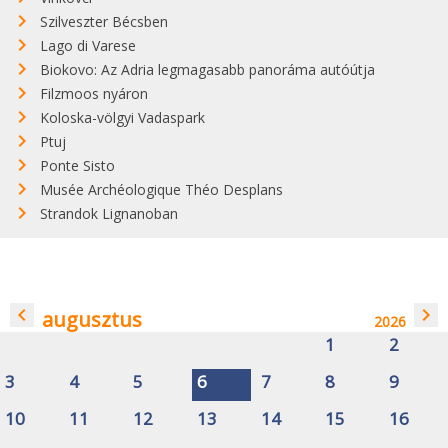
Szilveszter Bécsben
Lago di Varese
Biokovo: Az Adria legmagasabb panoráma autóútja
Filzmoos nyáron
Koloska-völgyi Vadaspark
Ptuj
Ponte Sisto
Musée Archéologique Théo Desplans
Strandok Lignanoban
navigate_before
navigate_next
augusztus
2026
1
2
3
4
5
6
7
8
9
10
11
12
13
14
15
16