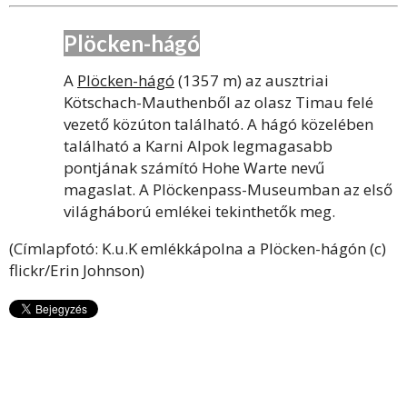
Plöcken-hágó
A
Plöcken-hágó
(1357 m) az ausztriai
Kötschach-Mauthenből az olasz Timau felé
vezető közúton található. A hágó közelében
található a Karni Alpok legmagasabb
pontjának számító Hohe Warte nevű
magaslat. A Plöckenpass-Museumban az első
világháború emlékei tekinthetők meg.
(Címlapfotó: K.u.K emlékkápolna a Plöcken-hágón (c)
flickr/Erin Johnson)