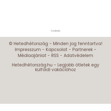
hirdetés
© Hetedhétország - Minden jog fenntartva!
Impresszum
-
Kapcsolat
-
Partnerek
-
Médiaajánlat
-
RSS
-
Adatvédelem
Hetedhétország.hu - Legjobb ötletek egy
külföldi vakációhoz