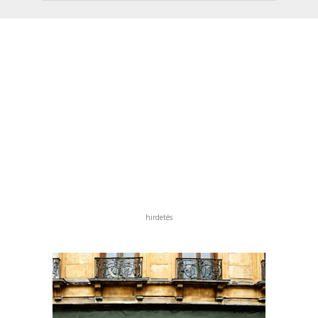
hirdetés