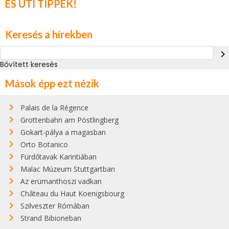
ÉS ÚTI TIPPEK!
Keresés a hírekben
navigate_next
Bővített keresés
Mások épp ezt nézik
Palais de la Régence
Grottenbahn am Pöstlingberg
Gokart-pálya a magasban
Orto Botanico
Fürdőtavak Karintiában
Malac Múzeum Stuttgartban
Az erümanthoszi vadkan
Château du Haut Koenigsbourg
Szilveszter Rómában
Strand Bibioneban