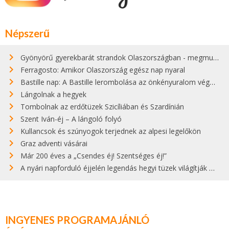
Népszerű
Gyönyörű gyerekbarát strandok Olaszországban - megmutatjuk a 15 legjobbat
Ferragosto: Amikor Olaszország egész nap nyaral
Bastille nap: A Bastille lerombolása az önkényuralom végét jelentette
Lángolnak a hegyek
Tombolnak az erdőtüzek Szicíliában és Szardínián
Szent Iván-éj – A lángoló folyó
Kullancsok és szúnyogok terjednek az alpesi legelőkön
Graz adventi vásárai
Már 200 éves a „Csendes éj! Szentséges éj!”
A nyári napforduló éjjelén legendás hegyi tüzek világítják meg Zugspitzét
INGYENES PROGRAMAJÁNLÓ