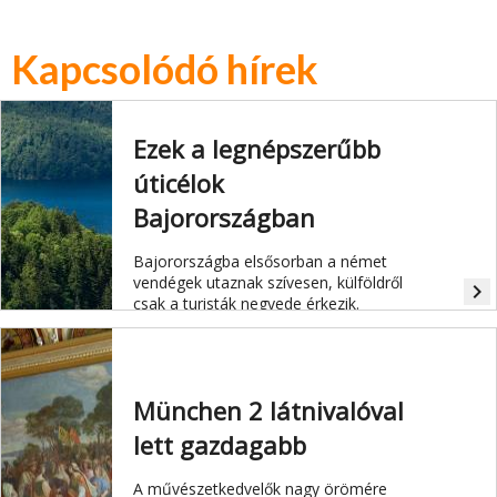
Kapcsolódó hírek
Ezek a legnépszerűbb
úticélok
Bajorországban
Bajorországba elsősorban a német
vendégek utaznak szívesen, külföldről
navigate_next
csak a turisták negyede érkezik.
München 2 látnivalóval
lett gazdagabb
A művészetkedvelők nagy örömére