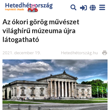
Az ókori görög művészet
világhírű múzeuma újra
látogatható
2021. december 19.
Hetedhétország.hu
print