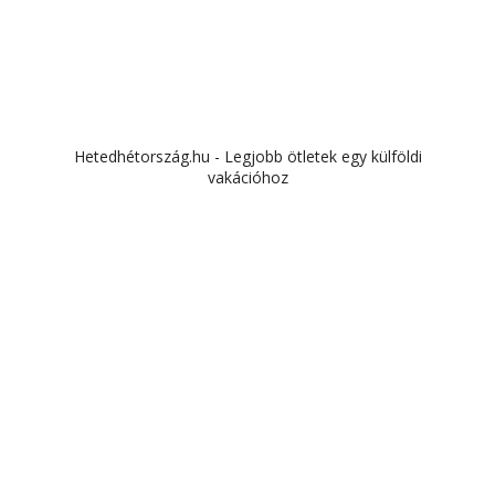
Hetedhétország.hu - Legjobb ötletek egy külföldi
vakációhoz