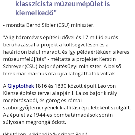
klasszicista múzeumépület is
kiemelkedő"
- mondta Bernd Sibler (CSU) miniszter.
"Alig hároméves építési idővel és 17 millió eurós
beruházással a projekt a költségvetésen és a
határidőn belül maradt, és így példaértékűen sikeres
múzeumfelújítás" - méltatta a projektet Kerstin
Schreyer (CSU) bajor építésügyi miniszter. A belső
terek már március óta újra látogathatók voltak.
A
Glyptothek
1816 és 1830 között épült Leo von
Klenze építész tervei alapján I. Lajos bajor király
megbízásából, és görög és római
szoborgyűjteményének kiállítási épületeként szolgált.
Az épület az 1944-es bombatámadások során
súlyosan megrongálódott.
(Nyitókép: wikipedia/Heribert Pohl)