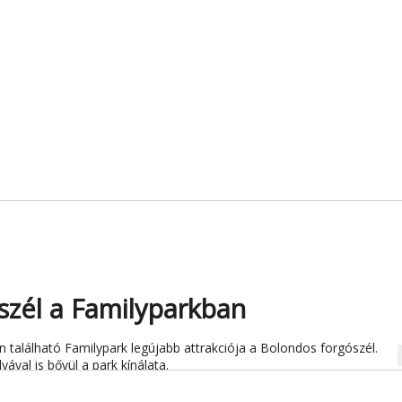
szél a Familyparkban
 található Familypark legújabb attrakciója a Bolondos forgószél.
na
ával is bővül a park kínálata.