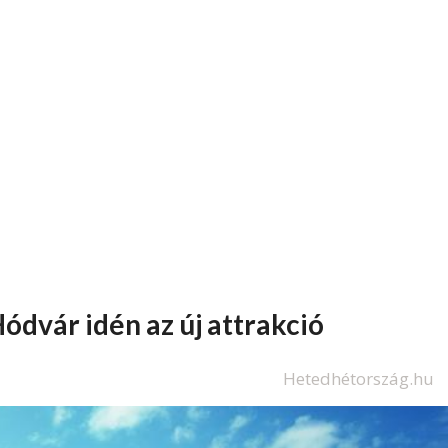
ódvár idén az új attrakció
Hetedhétország.hu