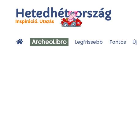
ArcheoLibro
Legfrissebb
Fontos
Ú