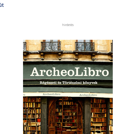
út
hirdetés