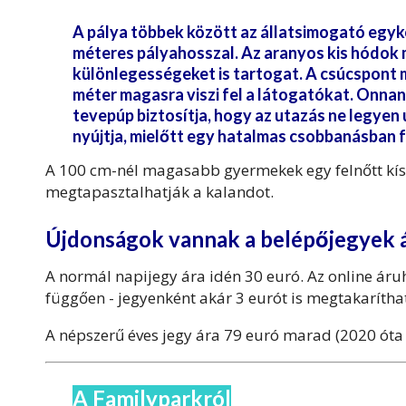
A pálya többek között
az állatsimogató egyko
méteres pályahosszal. Az aranyos kis hódok 
különlegességeket is tartogat. A csúcspont m
méter magasra viszi fel a látogatókat. Onnan
tevepúp biztosítja, hogy az utazás ne legyen 
nyújtja, mielőtt egy hatalmas csobbanásban f
A 100 cm-nél magasabb gyermekek egy felnőtt kís
megtapasztalhatják a kalandot.
Újdonságok vannak a belépőjegyek ár
A normál napijegy ára idén 30 euró. Az online áruh
függően - jegyenként akár 3 eurót is megtakarítha
A népszerű éves jegy ára 79 euró marad (2020 óta
A Familyparkról