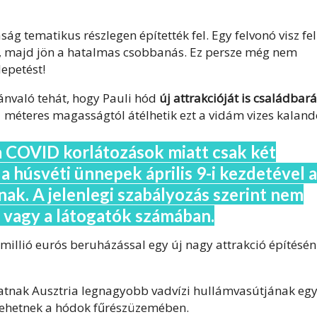
ág tematikus részlegen építették fel. Egy felvonó visz fel
, majd jön a hatalmas csobbanás. Ez persze még nem
epetést!
ánvaló tehát, hogy Pauli hód
új attrakcióját is családbará
1 méteres magasságtól átélhetik ezt a vidám vizes kaland
a COVID korlátozások miatt csak két
a húsvéti ünnepek április 9-i kezdetével a
ak. A jelenlegi szabályozás szerint nem
 vagy a látogatók számában.
 millió eurós beruházással egy új nagy attrakció építésén
hatnak Ausztria legnagyobb vadvízi hullámvasútjának egy
 tehetnek a hódok fűrészüzemében.