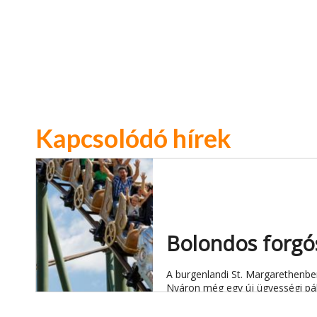
Kapcsolódó hírek
Bolondos forgó
A burgenlandi St. Margarethenben
Nyáron még egy új ügyességi pály