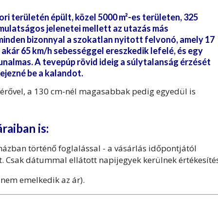
ri területén
épült, közel 5000 m²-es területen, 325
mulatságos jelenetei mellett az utazás más
inden bizonnyal a szokatlan nyitott felvonó, amely 17
 akár 65 km/h sebességgel ereszkedik lefelé, és egy
unalmas. A tevepúp rövid ideig a súlytalanság érzését
ejezné be a kalandot.
érővel, a 130 cm-nél magasabbak pedig egyedül is
aiban is:
ázban történő foglalással - a vásárlás időpontjától
t. Csak dátummal ellátott napijegyek kerülnek értékesíté
 nem emelkedik az ár).