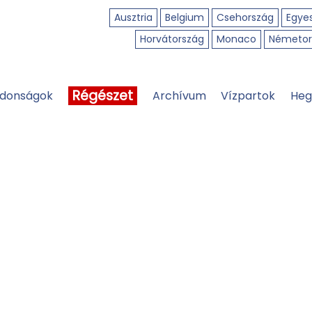
Ausztria
Belgium
Csehország
Egyes
Horvátország
Monaco
Németor
Régészet
jdonságok
Archívum
Vízpartok
Heg