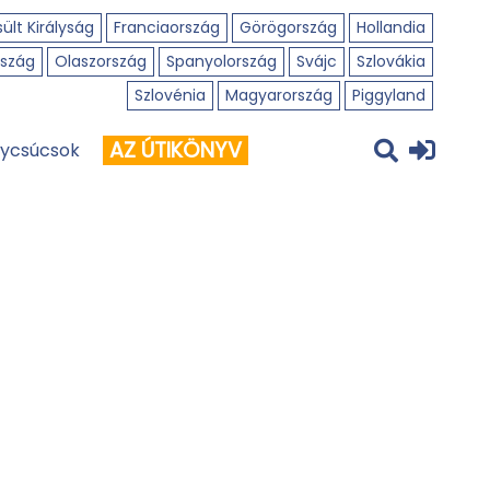
ült Királyság
Franciaország
Görögország
Hollandia
szág
Olaszország
Spanyolország
Svájc
Szlovákia
Szlovénia
Magyarország
Piggyland
AZ ÚTIKÖNYV
ycsúcsok