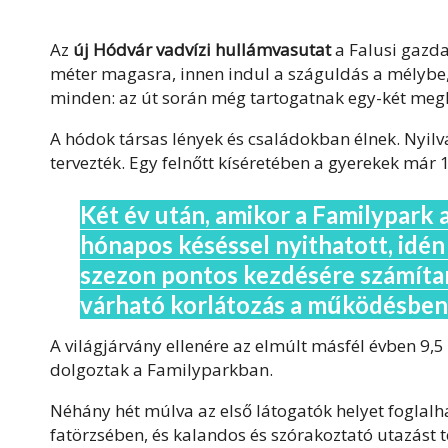
Az
új Hódvár vadvízi hullámvasutat
a Falusi gazdas
méter magasra, innen indul a száguldás a mélybe
minden: az út során még tartogatnak egy-két megl
A hódok társas lények és családokban élnek. Nyilv
tervezték. Egy felnőtt kíséretében a gyerekek már 
Két év után, amikor a Familypark 
hónapos késéssel nyithatott, idén 
szezon pontos kezdésére számítan
várható korlátozás a működésben
A világjárvány ellenére az elmúlt másfél évben 9,5
dolgoztak a Familyparkban.
Néhány hét múlva az első látogatók helyet foglal
fatörzsében, és kalandos és szórakoztató utazást