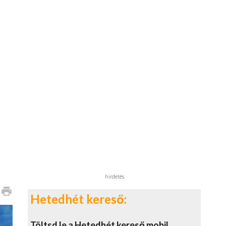
hirdetés
print
Hetedhét kereső:
Töltsd le a Hetedhét kereső mobil