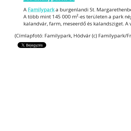
A
Familypark
a burgenlandi St. Margarethenb
A több mint 145 000 m²-es területen a park né
kalandvár, farm, meseerdő és kalandsziget. A
(Címlapfotó: Familypark, Hódvár (c) Familypark/F