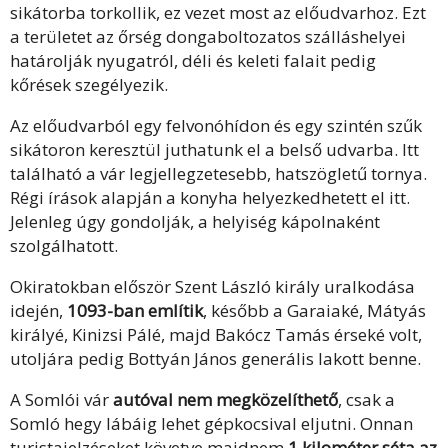
sikátorba torkollik, ez vezet most az előudvarhoz. Ezt
a területet az őrség dongaboltozatos szálláshelyei
határolják nyugatról, déli és keleti falait pedig
kőrések szegélyezik.
Az előudvarból egy felvonóhídon és egy szintén szűk
sikátoron keresztül juthatunk el a belső udvarba. Itt
található a vár legjellegzetesebb, hatszögletű tornya.
Régi írások alapján a konyha helyezkedhetett el itt.
Jelenleg úgy gondolják, a helyiség kápolnaként
szolgálhatott.
Okiratokban először Szent László király uralkodása
idején,
1093-ban említik
, később a Garaiaké, Mátyás
királyé, Kinizsi Pálé, majd Bakócz Tamás érseké volt,
utoljára pedig Bottyán János generális lakott benne.
A Somlói vár
autóval nem megközelíthető
, csak a
Somló hegy lábáig lehet gépkocsival eljutni. Onnan
turistajelzéseket követve majdnem
1 kilométer séta az