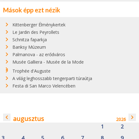
Mások épp ezt nézik
Kittenberger Élménykertek
Le Jardin des Peyrollets
Schnitza faparkja
Banksy Múzeum
Palmanova - az erődváros
Musée Galliera - Musée de la Mode
Trophée d'Auguste
A világ leghosszabb tengerparti túraútja
Festa di San Marco Velencében
navigate_before
navigate_next
augusztus
2026
1
2
3
4
5
6
7
8
9