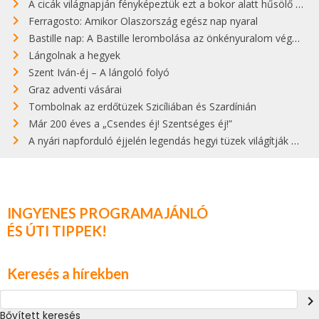
A cicák világnapján fényképeztük ezt a bokor alatt hűsölő cicát Kisorosziban
Ferragosto: Amikor Olaszország egész nap nyaral
Bastille nap: A Bastille lerombolása az önkényuralom végét jelentette
Lángolnak a hegyek
Szent Iván-éj – A lángoló folyó
Graz adventi vásárai
Tombolnak az erdőtüzek Szicíliában és Szardínián
Már 200 éves a „Csendes éj! Szentséges éj!”
A nyári napforduló éjjelén legendás hegyi tüzek világítják meg Zugspitzét
INGYENES PROGRAMAJÁNLÓ
ÉS ÚTI TIPPEK!
Keresés a hírekben
navigate_next
Bővített keresés