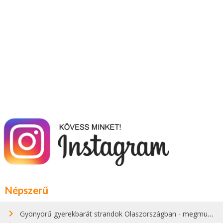
Népszerű
Gyönyörű gyerekbarát strandok Olaszországban - megmutatjuk a 15 legjobbat