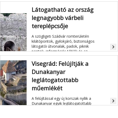
Látogatható az ország
legnagyobb várbeli
tereplépcsője
A szögligeti Szádvár romterületén
kilátópontok, gyilokjáró, biztonságos
látogatói útvonalak, padok, piknik
navigate_next
pontok, információs táblák és az
ország legnagyobb várbeli
tereplépcsője várják a kirándulókat.
Visegrád: Felújítják a
Dunakanyar
leglátogatottabb
műemlékét
A felújítással egy új korszak nyílik a
navigate_next
Dunakanyar egyik leglátogatottabb
műemléke történetében.