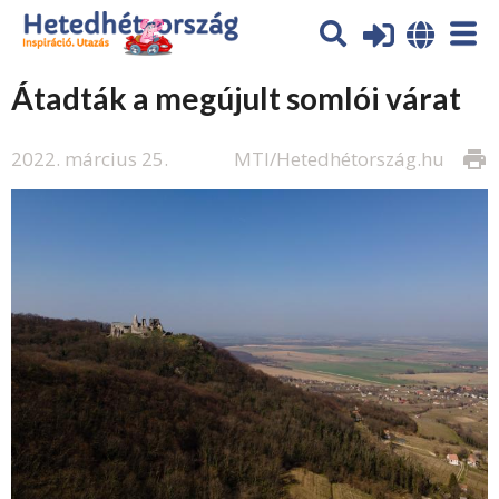
Átadták a megújult somlói várat
2022. március 25.
MTI/Hetedhétország.hu
print