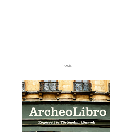
hirdetés