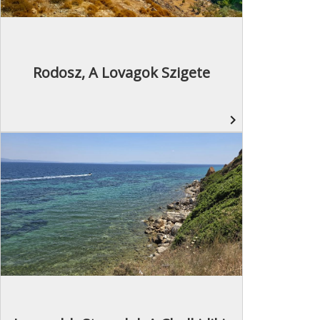
Rodosz, A Lovagok Szigete
navigate_next