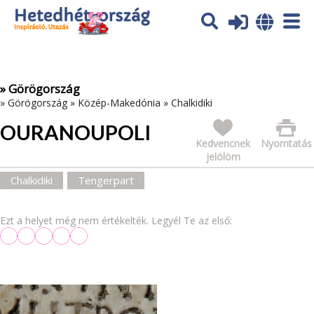
Az oldal sütiket (cookies) használ. További tájékoztatás itt:
Adatvédelmi tájékoztató
Ok
» Görögország
»
Görögország
»
Közép-Makedónia
»
Chalkidiki
OURANOUPOLI
Kedvencnek
Nyomtatás
jelölöm
Chalkidiki
Tengerpart
Ezt a helyet még nem értékelték. Legyél Te az első: