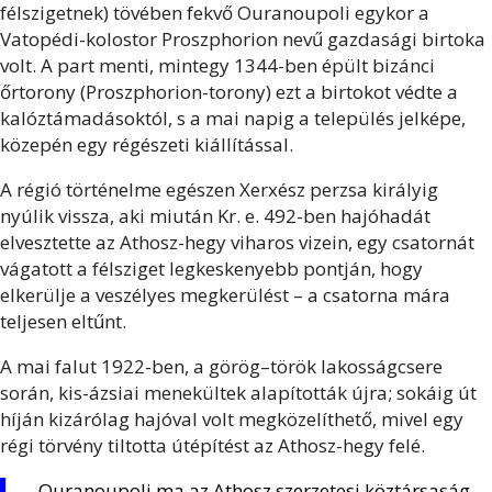
félszigetnek) tövében fekvő Ouranoupoli egykor a
Vatopédi-kolostor Proszphorion nevű gazdasági birtoka
volt. A part menti, mintegy 1344-ben épült bizánci
őrtorony (Proszphorion-torony) ezt a birtokot védte a
kalóztámadásoktól, s a mai napig a település jelképe,
közepén egy régészeti kiállítással.
A régió történelme egészen Xerxész perzsa királyig
nyúlik vissza, aki miután Kr. e. 492-ben hajóhadát
elvesztette az Athosz-hegy viharos vizein, egy csatornát
vágatott a félsziget legkeskenyebb pontján, hogy
elkerülje a veszélyes megkerülést – a csatorna mára
teljesen eltűnt.
A mai falut 1922-ben, a görög–török lakosságcsere
során, kis-ázsiai menekültek alapították újra; sokáig út
híján kizárólag hajóval volt megközelíthető, mivel egy
régi törvény tiltotta útépítést az Athosz-hegy felé.
Ouranoupoli ma az Athosz szerzetesi köztársaság