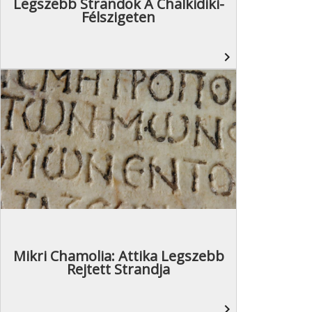
Legszebb Strandok A Chalkidiki-
Félszigeten
navigate_next
Mikri Chamolia: Attika Legszebb
Rejtett Strandja
navigate_next