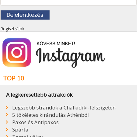
Regisztrálok
TOP 10
A legkeresettebb attrakciók
Legszebb strandok a Chalkidiki-félszigeten
5 tökéletes kirándulás Athénból
Paxos és Antipaxos
Spárta
Tempi-völgy