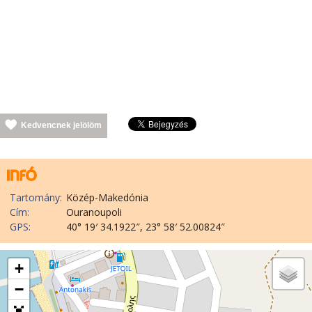
Kedvencnek jelölöm
Tartomány:
Közép-Makedónia
Cím:
Ouranoupoli
GPS:
40° 19′ 34.1922″, 23° 58′ 52.00824″
+
−