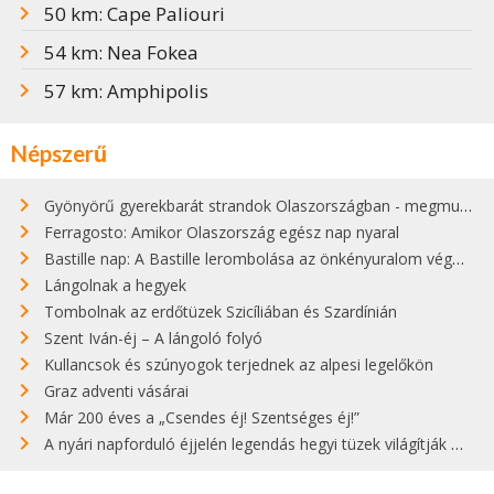
50 km: Cape Paliouri
54 km: Nea Fokea
57 km: Amphipolis
Népszerű
Gyönyörű gyerekbarát strandok Olaszországban - megmutatjuk a 15 legjobbat
Ferragosto: Amikor Olaszország egész nap nyaral
Bastille nap: A Bastille lerombolása az önkényuralom végét jelentette
Lángolnak a hegyek
Tombolnak az erdőtüzek Szicíliában és Szardínián
Szent Iván-éj – A lángoló folyó
Kullancsok és szúnyogok terjednek az alpesi legelőkön
Graz adventi vásárai
Már 200 éves a „Csendes éj! Szentséges éj!”
A nyári napforduló éjjelén legendás hegyi tüzek világítják meg Zugspitzét