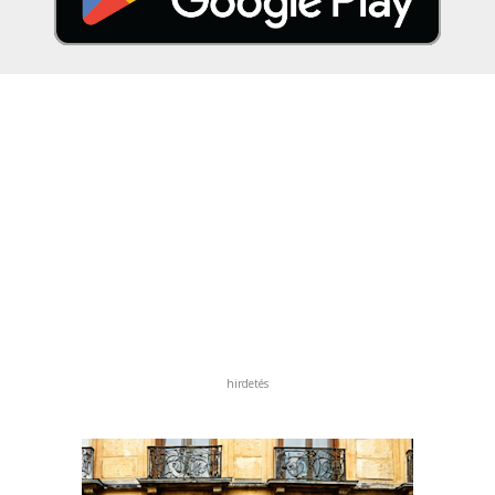
hirdetés