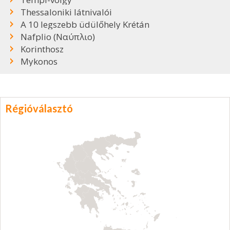
Thessaloniki látnivalói
A 10 legszebb üdülőhely Krétán
Nafplio (Ναύπλιο)
Korinthosz
Mykonos
Régióválasztó