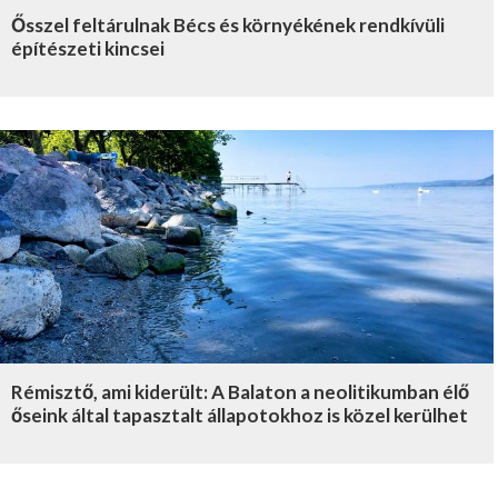
Ősszel feltárulnak Bécs és környékének rendkívüli
építészeti kincsei
Rémisztő, ami kiderült: A Balaton a neolitikumban élő
őseink által tapasztalt állapotokhoz is közel kerülhet