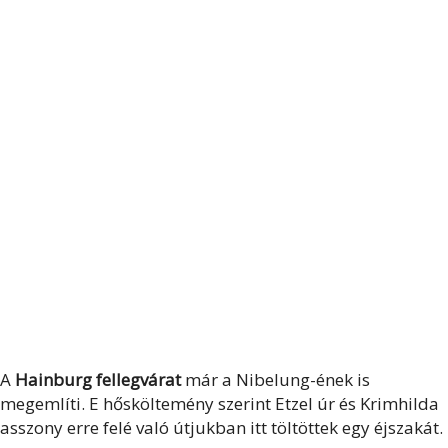
A
Hainburg
fellegvárat
már a Nibelung-ének is
megemlíti. E hősköltemény szerint Etzel úr és Krimhilda
asszony erre felé való útjukban itt töltöttek egy éjszakát.