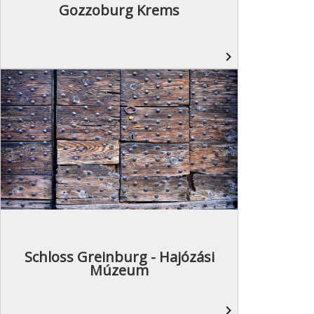
Gozzoburg Krems
navigate_next
Schloss Greinburg - Hajózási
Múzeum
navigate_next