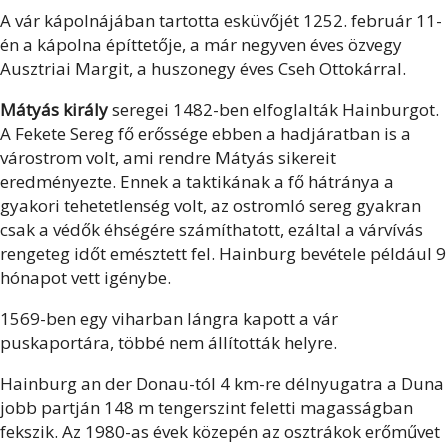
A vár kápolnájában tartotta esküvőjét 1252. február 11-
én a kápolna építtetője, a már negyven éves özvegy
Ausztriai Margit, a huszonegy éves Cseh Ottokárral.
Mátyás király
seregei 1482-ben elfoglalták Hainburgot.
A Fekete Sereg fő erőssége ebben a hadjáratban is a
várostrom volt, ami rendre Mátyás sikereit
eredményezte. Ennek a taktikának a fő hátránya a
gyakori tehetetlenség volt, az ostromló sereg gyakran
csak a védők éhségére számíthatott, ezáltal a várvívás
rengeteg időt emésztett fel. Hainburg bevétele például 9
hónapot vett igénybe.
1569-ben egy viharban lángra kapott a vár
puskaportára, többé nem állították helyre.
Hainburg an der Donau-tól 4 km-re délnyugatra a Duna
jobb partján 148 m tengerszint feletti magasságban
fekszik. Az 1980-as évek közepén az osztrákok erőművet