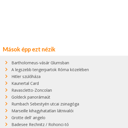
Mások épp ezt nézik
Bartholomeus-vásár Glurnsban
A legszebb tengerpartok Róma közelében
Hitler szülőháza
Kaunertal Card
Ravascletto-Zoncolan
Goldeck panorámaút
Rumbach Sebestyén utcai zsinagóga
Marseille kihagyhatatlan látnivalói
Grotte dell' angelo
Badesee Rechnitz / Rohonci-tó