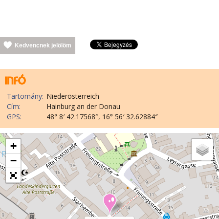
Kedvencnek jelölöm
Tartomány:
Niederösterreich
Cím:
Hainburg an der Donau
GPS:
48° 8′ 42.17568″, 16° 56′ 32.62884″
+
−