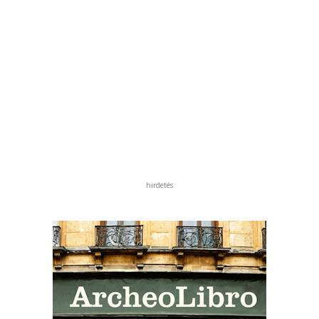
hirdetés