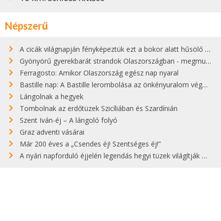
Népszerű
A cicák világnapján fényképeztük ezt a bokor alatt hűsölő cicát Kisorosziban
Gyönyörű gyerekbarát strandok Olaszországban - megmutatjuk a 15 legjobbat
Ferragosto: Amikor Olaszország egész nap nyaral
Bastille nap: A Bastille lerombolása az önkényuralom végét jelentette
Lángolnak a hegyek
Tombolnak az erdőtüzek Szicíliában és Szardínián
Szent Iván-éj – A lángoló folyó
Graz adventi vásárai
Már 200 éves a „Csendes éj! Szentséges éj!”
A nyári napforduló éjjelén legendás hegyi tüzek világítják meg Zugspitzét