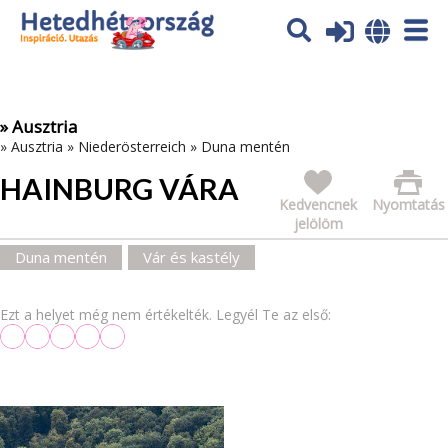
Az oldal sütiket (cookies) használ. További tájékoztatás itt:
Adatvédelmi tájékoztató
Ok
» Ausztria
»
Ausztria
»
Niederösterreich
»
Duna mentén
HAINBURG VÁRA
Kedvencnek
Nyomtatás
jelölöm
Duna mentén
Vár és kastély
Ezt a helyet még nem értékelték. Legyél Te az első: