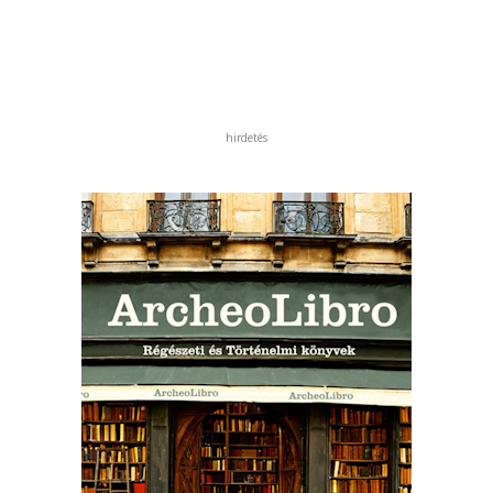
hirdetés