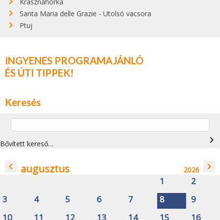
Krasznahorka
Santa Maria delle Grazie - Utolsó vacsora
Ptuj
INGYENES PROGRAMAJÁNLÓ
ÉS ÚTI TIPPEK!
Keresés
navigate_next
Bővített kereső…
navigate_before
navigate_next
augusztus
2026
1
2
3
4
5
6
7
8
9
10
11
12
13
14
15
16