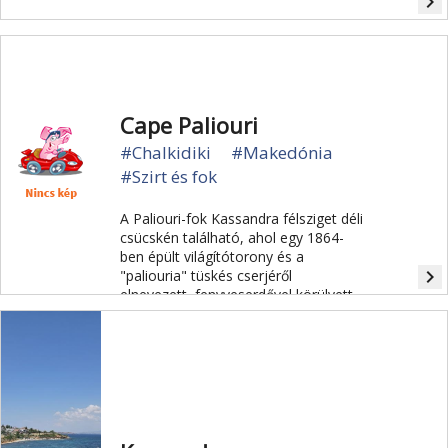
navigate_next
Cape Paliouri
#Chalkidiki
#Makedónia
#Szirt és fok
A Paliouri-fok Kassandra félsziget déli
csücskén található, ahol egy 1864-
ben épült világítótorony és a
navigate_next
"paliouria" tüskés cserjéről
elnevezett, fenyveserdővel körülvett
Chrousso-strand várja a látogatókat.