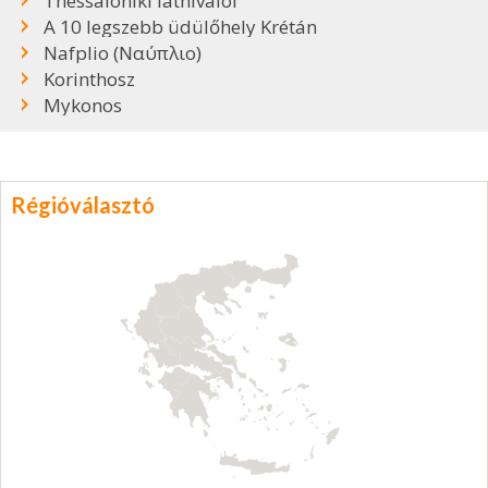
Thessaloniki látnivalói
A 10 legszebb üdülőhely Krétán
Nafplio (Ναύπλιο)
Korinthosz
Mykonos
Régióválasztó