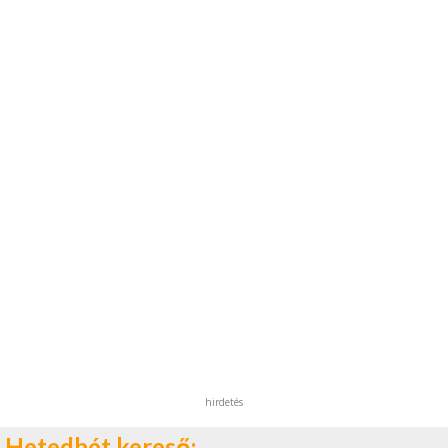
hirdetés
Hetedhét kereső: