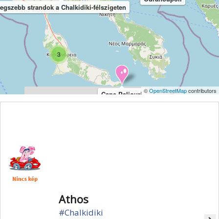
egszebb strandok a Chalkidiki-félszigeten
3
©
OpenStreetMap
contributors
Cape Paliouri
Athos
#Chalkidiki