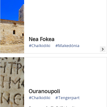
nyaralókat a Chalkidiki-félszigeten.
Nea Fokea
#Chalkidiki
#Makedónia
navigate_next
Ouranoupoli
#Chalkidiki
#Tengerpart