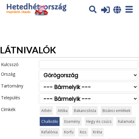
Az oldal sütiket (cookies) használ. További tájékoztatás itt:
Adatvédelmi tájékoztató
Ok
LÁTNIVALÓK
Kulcsszó
Ország
Tartomány
Település
Címkék
Athén
Attika
Bakancslista
Bizánci emlékek
Chalkidiki
Esemény
Hegy és csúcs
Kalamata
Kefalónia
Korfu
Kos
Kréta