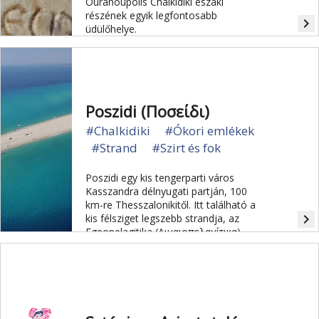
Ouranoupolis Chalkidiki északi
részének egyik legfontosabb
navigate_next
üdülőhelye.
Poszidi (Ποσείδι)
#Chalkidiki
#Ókori emlékek
#Strand
#Szirt és fok
Poszidi egy kis tengerparti város
Kasszandra délnyugati partján, 100
km-re Thesszalonikitől. Itt található a
navigate_next
kis félsziget legszebb strandja, az
Egeopelagitika (Αιγαιοπελαγίτικα).