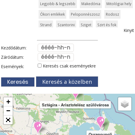
Legjobb & legszebb
Makedónia
Mitológiai hely
Ókori emlékek
Peloponnészosz
Rodosz
Strand
Szantorini
Sziget
Szirt és fok
Kinyit
Szkiathosz
Templom és kolostor
Tengerpart
Thessaloniki
Városkalauzok
Világörökség
Kezdődátum:
Zagori
Zakynthos
Zöldturista
Záródátum:
Keresés csak eseményekre
Események:
Keresés a közelben
+
Sztágira - Arisztotelész szülővárosa
−
Ouranoupoli