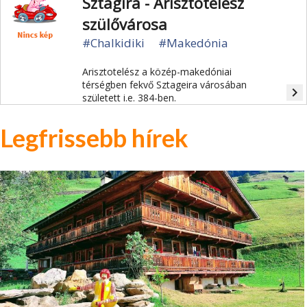
Sztágira - Arisztotelész
szülővárosa
#Chalkidiki
#Makedónia
Arisztotelész a közép-makedóniai
térségben fekvő Sztageira városában
navigate_next
született i.e. 384-ben.
Legfrissebb hírek