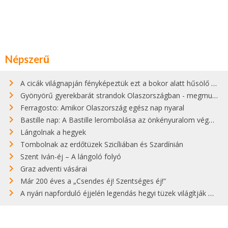
Népszerű
A cicák világnapján fényképeztük ezt a bokor alatt hűsölő cicát Kisorosziban
Gyönyörű gyerekbarát strandok Olaszországban - megmutatjuk a 15 legjobbat
Ferragosto: Amikor Olaszország egész nap nyaral
Bastille nap: A Bastille lerombolása az önkényuralom végét jelentette
Lángolnak a hegyek
Tombolnak az erdőtüzek Szicíliában és Szardínián
Szent Iván-éj – A lángoló folyó
Graz adventi vásárai
Már 200 éves a „Csendes éj! Szentséges éj!”
A nyári napforduló éjjelén legendás hegyi tüzek világítják meg Zugspitzét