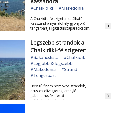
Kassandra
#Chalkidiki
#Makedónia
A Chalkidiki-félszigeten található
Kasszandra nyaralóhely gyönyörű
navigate_next
tengerpartja igazi turistaparadicsom.
Legszebb strandok a
Chalkidiki-félszigeten
#Bakancslista
#Chalkidiki
#Legjobb & legszebb
#Makedónia
#Strand
#Tengerpart
Hosszú finom homokos strandok,
ezüstös olívaligetek, aranyló
navigate_next
gabonamezők, festői
szőlőültetvények, méregzöld
fenyőerdők és mindehhez a kék
tenger sós levegője - ez várja a