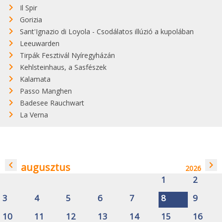
Il Spir
Gorizia
Sant'Ignazio di Loyola - Csodálatos illúzió a kupolában
Leeuwarden
Tirpák Fesztivál Nyíregyházán
Kehlsteinhaus, a Sasfészek
Kalamata
Passo Manghen
Badesee Rauchwart
La Verna
navigate_before
navigate_next
augusztus
2026
1
2
3
4
5
6
7
8
9
10
11
12
13
14
15
16