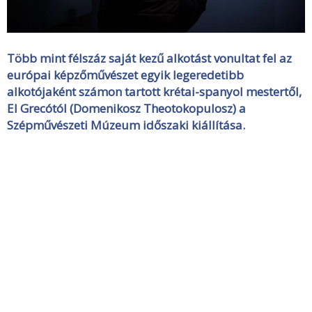
Több mint félszáz saját kezű alkotást vonultat fel az
európai képzőművészet egyik legeredetibb
alkotójaként számon tartott krétai-spanyol mestertől,
El Grecótól (Domenikosz Theotokopulosz) a
Szépművészeti Múzeum időszaki kiállítása.