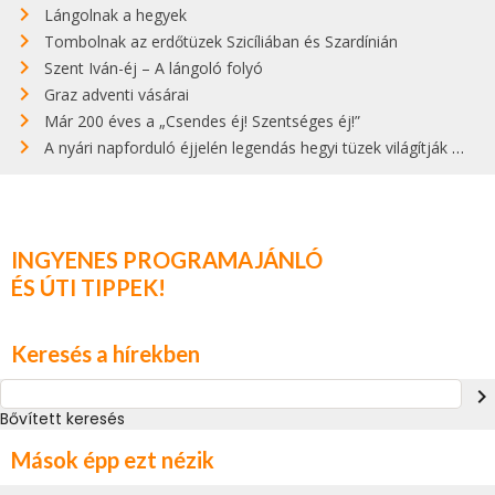
Lángolnak a hegyek
Tombolnak az erdőtüzek Szicíliában és Szardínián
Szent Iván-éj – A lángoló folyó
Graz adventi vásárai
Már 200 éves a „Csendes éj! Szentséges éj!”
A nyári napforduló éjjelén legendás hegyi tüzek világítják meg Zugspitzét
INGYENES PROGRAMAJÁNLÓ
ÉS ÚTI TIPPEK!
Keresés a hírekben
navigate_next
Bővített keresés
Mások épp ezt nézik