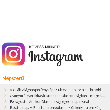
Népszerű
A cicák világnapján fényképeztük ezt a bokor alatt hűsölő cicát Kisorosziban
Gyönyörű gyerekbarát strandok Olaszországban - megmutatjuk a 15 legjobbat
Ferragosto: Amikor Olaszország egész nap nyaral
Bastille nap: A Bastille lerombolása az önkényuralom végét jelentette