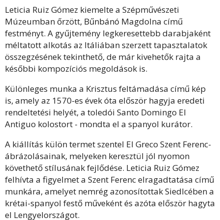
Leticia Ruiz Gómez kiemelte a Szépművészeti
Múzeumban őrzött, Bűnbánó Magdolna című
festményt. A gyűjtemény legkeresettebb darabjaként
méltatott alkotás az Itáliában szerzett tapasztalatok
összegzésének tekinthető, de már kivehetők rajta a
későbbi kompozíciós megoldások is.
Különleges munka a Krisztus feltámadása című kép
is, amely az 1570-es évek óta először hagyja eredeti
rendeltetési helyét, a toledói Santo Domingo El
Antiguo kolostort - mondta el a spanyol kurátor.
A kiállítás külön termet szentel El Greco Szent Ferenc-
ábrázolásainak, melyeken keresztül jól nyomon
követhető stílusának fejlődése. Leticia Ruiz Gómez
felhívta a figyelmet a Szent Ferenc elragadtatása című
munkára, amelyet nemrég azonosítottak Siedlcében a
krétai-spanyol festő műveként és azóta először hagyta
el Lengyelországot.