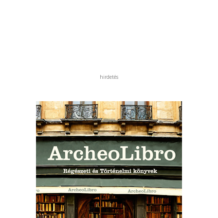
hirdetés