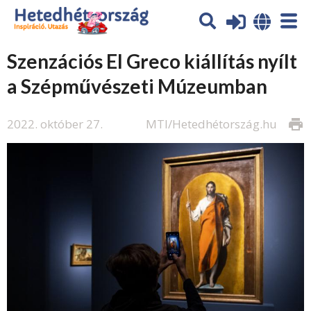
Szenzációs El Greco kiállítás nyílt
a Szépművészeti Múzeumban
2022. október 27.
MTI/Hetedhétország.hu
print