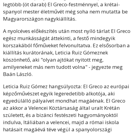
legtöbb (öt darab) El Greco-festménnyel, a krétai-
spanyol mester életművét még soha nem mutatta be
Magyarországon nagykiállítás.
A nyolcéves előkészítés után most nyíló tárlat El Greco
egész munkásságát áttekinti, a festő mindegyik
korszakából főműveket felvonultatva. Ez elsősorban a
kiállítás kurátorának, Leticia Ruiz Gómeznek
köszönhető, aki "olyan ajtókat nyitott meg,
amilyeneket más nem tudott volna" - jegyezte meg
Baán László.
Leticia Ruiz Gómez hangsúlyozta: El Greco az európai
képzőművészet egyik legeredetibb alkotója, aki
egyedülálló pályaívet mondhat magáénak. El Greco
az akkor a Velencei Köztársaság által uralt Krétán
született, és a bizánci festészeti hagyományoktól
indulva, Itáliában a velencei, majd a római iskola
hatásait magáévá téve végül a spanyolországi