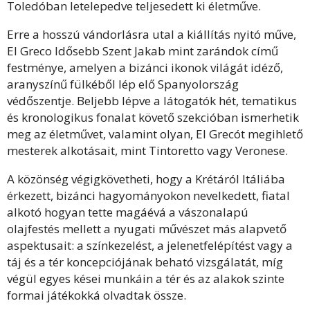
Toledóban letelepedve teljesedett ki életműve.
Erre a hosszú vándorlásra utal a kiállítás nyitó műve,
El Greco Idősebb Szent Jakab mint zarándok című
festménye, amelyen a bizánci ikonok világát idéző,
aranyszínű fülkéből lép elő Spanyolország
védőszentje. Beljebb lépve a látogatók hét, tematikus
és kronologikus fonalat követő szekcióban ismerhetik
meg az életművet, valamint olyan, El Grecót megihlető
mesterek alkotásait, mint Tintoretto vagy Veronese.
A közönség végigkövetheti, hogy a Krétáról Itáliába
érkezett, bizánci hagyományokon nevelkedett, fiatal
alkotó hogyan tette magáévá a vászonalapú
olajfestés mellett a nyugati művészet más alapvető
aspektusait: a színkezelést, a jelenetfelépítést vagy a
táj és a tér koncepciójának beható vizsgálatát, míg
végül egyes kései munkáin a tér és az alakok szinte
formai játékokká olvadtak össze.