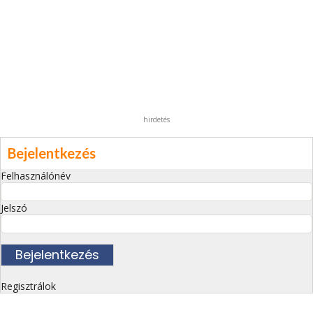
hirdetés
Bejelentkezés
Felhasználónév
Jelszó
Regisztrálok