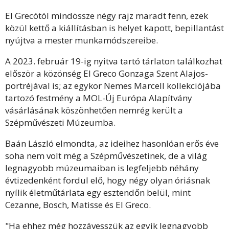
El Grecótól mindössze négy rajz maradt fenn, ezek
közül kettő a kiállításban is helyet kapott, bepillantást
nyújtva a mester munkamódszereibe.
A 2023. február 19-ig nyitva tartó tárlaton találkozhat
először a közönség El Greco Gonzaga Szent Alajos-
portréjával is; az egykor Nemes Marcell kollekciójába
tartozó festmény a MOL-Új Európa Alapítvány
vásárlásának köszönhetően nemrég került a
Szépművészeti Múzeumba.
Baán László elmondta, az ideihez hasonlóan erős éve
soha nem volt még a Szépművészetinek, de a világ
legnagyobb múzeumaiban is legfeljebb néhány
évtizedenként fordul elő, hogy négy olyan óriásnak
nyílik életműtárlata egy esztendőn belül, mint
Cezanne, Bosch, Matisse és El Greco.
"Ha ehhez még hozzávesszük az egyik legnagyobb