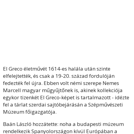
El Greco életművét 1614-es halála után szinte
elfelejtették, és csak a 19-20. század fordulóján
fedezték fel újra. Ebben volt némi szerepe Nemes
Marcell magyar műgyűjtőnek is, akinek kollekciója
egykor tizenkét El Greco-képet is tartalmazott - idézte
fel a tárlat szerdai sajtóbejárásán a Szépművészeti
Múzeum főigazgatója.
Baán László hozzátette: noha a budapesti múzeum
rendelkezik Spanyolországon kívül Európában a