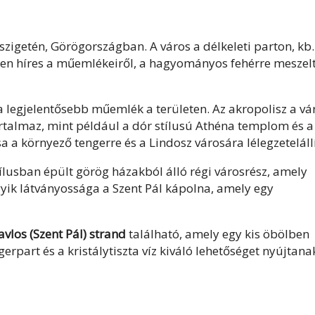
 szigetén, Görögországban. A város a délkeleti parton, kb.
sen híres a műemlékeiről, a hagyományos fehérre meszel
a legjelentősebb műemlék a területen. Az akropolisz a vá
rtalmaz, mint például a dór stílusú Athéna templom és a
sa a környező tengerre és a Lindosz városára lélegzeteláll
lusban épült görög házakból álló régi városrész, amely
egyik látványossága a Szent Pál kápolna, amely egy
avlos (Szent Pál) strand
található, amely egy kis öbölben
rpart és a kristálytiszta víz kiváló lehetőséget nyújtana