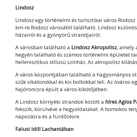
Lindosz
Lindosz egy történelmi és turisztikai város Rodosz
km-re Rodosz városától található. Lindosz különö
házairól és a gyönyörű strandjairól.
A városban található a
Lindosz Akropolisz
, amely 
hegyén található és számos történelmi épületet ta
hellenisztikus stílusú színház. Az akropolisz kilátá
A város központjában található a hagyományos stí
szűk sikátorokkal és kis boltokkal teli. Az óváros 
hajóroncsra épült a város kikötőjében.
A Lindosz környéki strandok között a
híres Agios P
fekszik, körülvéve a hegyoldalakat. A homokos tenge
napozásra és a fürdőzésre.
Falusi idill Lachaniában