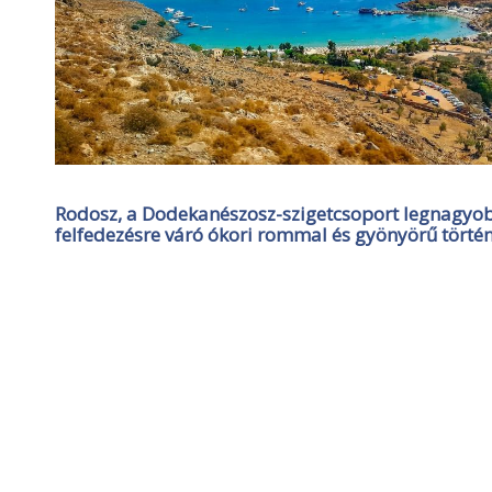
Rodosz, a Dodekanészosz-szigetcsoport legnagyob
felfedezésre váró ókori rommal és gyönyörű történ