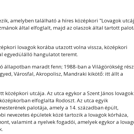
zik, amelyben található a híres középkori "Lovagok utcáj
ánok által elfoglalt, majd az olaszok által tartott palo
özépkori lovagok korába utazott volna vissza, középkori
val egyedülálló hangulatot teremt.
jó állapotban maradt fenn; 1988-ban a Világörökség rés
ed, Városfal, Akropolisz, Mandraki kikötő: itt állt a
 középkori utcája. Az utca egykor a Szent János lovagok
a középkorban elfoglalta Rodoszt. Az utca egyik
esterének palotája, amely a 14. században épült,
i nevezetes épületek közé tartozik a lovagok kórháza,
nt, valamint a nyelvek fogadói, amelyek egykor a lovag
k.