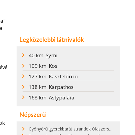
a",
ta
Legközelebbi látnivalók
40 km: Symi
109 km: Kos
zévé
127 km: Kasztelórizo
138 km: Karpathos
168 km: Astypalaia
Népszerű
ok
Gyönyörű gyerekbarát strandok Olaszországban - megmutatjuk a 15 legjobbat