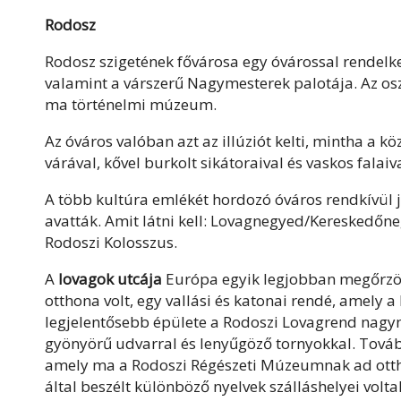
Rodosz
Rodosz szigetének fővárosa egy óvárossal rendelke
valamint a várszerű Nagymesterek palotája. Az oszm
ma történelmi múzeum.
Az óváros valóban azt az illúziót kelti, mintha a k
várával, kővel burkolt sikátoraival és vaskos falai
A több kultúra emlékét hordozó óváros rendkívül 
avatták. Amit látni kell: Lovagnegyed/Kereskedőnegy
Rodoszi Kolosszus.
A
lovagok utcája
Európa egyik legjobban megőrzött
otthona volt, egy vallási és katonai rendé, amely 
legjelentősebb épülete a Rodoszi Lovagrend nagym
gyönyörű udvarral és lenyűgöző tornyokkal. Tovább
amely ma a Rodoszi Régészeti Múzeumnak ad ottho
által beszélt különböző nyelvek szálláshelyei volta