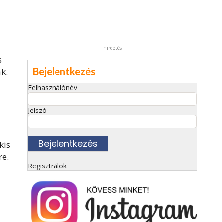
hirdetés
s
Bejelentkezés
ák.
Felhasználónév
Jelszó
kis
re.
Regisztrálok