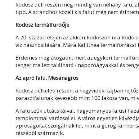
Rodosz déli részén még mindig van néhány falu, ah
tipp. A strandhoz közeli kis falut még nem érintet
Rodosz termálfürdője
A 20. század elején az akkori Rodoszon uralkodó o
víz hasznosítására. Mára Kallithea termálforrásai
Érdemes meglátogatni, mert az egykori termálfürdő
tenger mellett található - napozóágyakkal és teng
Az apró falu, Mesanagros
Rodosz délkeleti részén, a hegyvidéki tájban rejtő
parasztfalunak kevesebb mint 100 lakosa van, miv
A falu szűk utcácskáival, hagyományos falusi házak
templommal varázsol el. A város egyetlen kávézója
apróságokat szolgálnak fel, mint a görög farmer s
részéből származik.