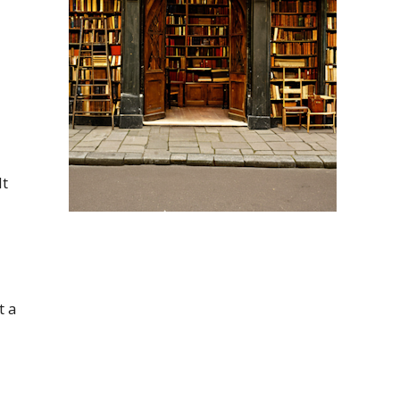
lt
t a