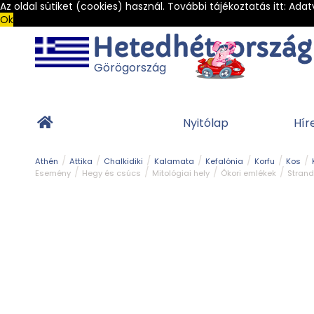
Az oldal sütiket (cookies) használ. További tájékoztatás itt:
Adat
Ok
Görögország
Nyitólap
Hír
Athén
Attika
Chalkidiki
Kalamata
Kefalónia
Korfu
Kos
Esemény
Hegy és csúcs
Mitológiai hely
Ókori emlékek
Strand