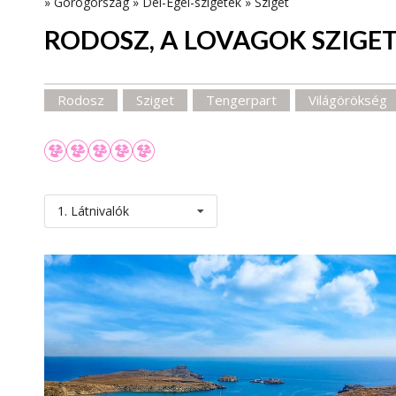
»
Görögország
»
Dél-Égei-szigetek
»
Sziget
RODOSZ, A LOVAGOK SZIGE
Rodosz
Sziget
Tengerpart
Világörökség
1. Látnivalók