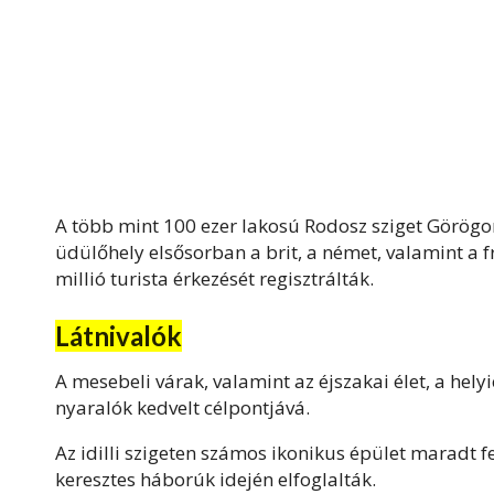
A több mint 100 ezer lakosú Rodosz sziget Görögor
üdülőhely elsősorban a brit, a német, valamint a 
millió turista érkezését regisztrálták.
Látnivalók
A mesebeli várak, valamint az éjszakai élet, a hel
nyaralók kedvelt célpontjává.
Az idilli szigeten számos ikonikus épület maradt f
keresztes háborúk idején elfoglalták.