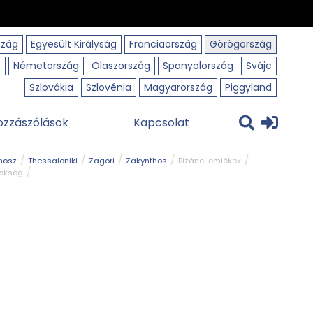
szág
Egyesült Királyság
Franciaország
Görögország
o
Németország
Olaszország
Spanyolország
Svájc
Szlovákia
Szlovénia
Magyarország
Piggyland
ozzászólások
Kapcsolat
hosz
Thessaloniki
Zagori
Zakynthos
Bizánci emlékek
rökség