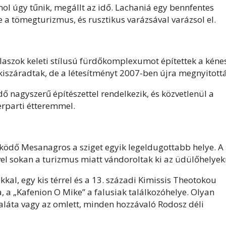
ol úgy tűnik, megállt az idő. Lachaniá egy bennfentes
te a tömegturizmus, és rusztikus varázsával varázsol el.
laszok keleti stílusú fürdőkomplexumot építettek a kéne
 kiszáradtak, de a létesítményt 2007-ben újra megnyitott
 nagyszerű építészettel rendelkezik, és közvetlenül a
erparti étteremmel.
zködő Mesanagros a sziget egyik legeldugottabb helye. A 
el sokan a turizmus miatt vándoroltak ki az üdülőhelyek
kal, egy kis térrel és a 13. századi Kimissis Theotokou
, a „Kafenion O Mike” a falusiak találkozóhelye. Olyan
aláta vagy az omlett, minden hozzávaló Rodosz déli