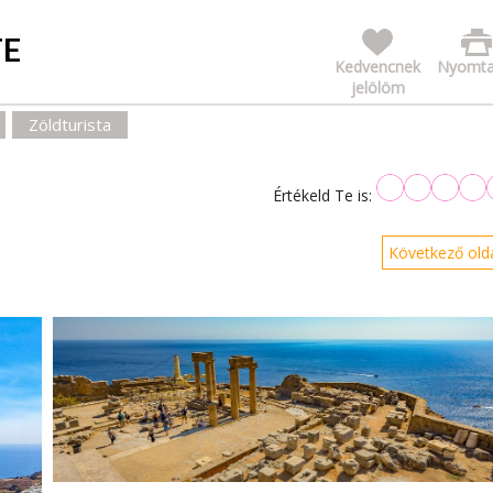
TE
Kedvencnek
Nyomta
jelölöm
Zöldturista
Értékeld Te is:
Következő olda