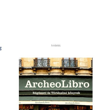
hirdetés
g