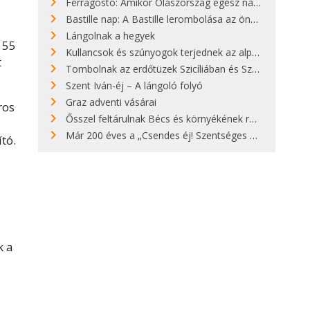
Ferragosto: Amikor Olaszország egész nap nyaral
Bastille nap: A Bastille lerombolása az önkényuralom végét jelentette
Lángolnak a hegyek
 55
Kullancsok és szúnyogok terjednek az alpesi legelőkön
t
Tombolnak az erdőtüzek Szicíliában és Szardínián
Szent Iván-éj – A lángoló folyó
Graz adventi vásárai
ros
Ősszel feltárulnak Bécs és környékének rendkívüli építészeti kincsei
Már 200 éves a „Csendes éj! Szentséges éj!”
ító.
k a