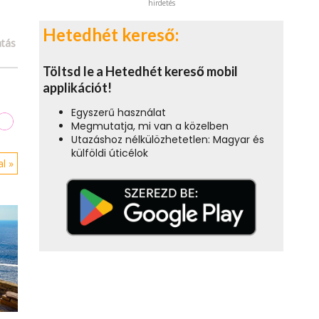
hirdetés
Hetedhét kereső:
tás
Töltsd le a Hetedhét kereső mobil
applikációt!
Egyszerű használat
Megmutatja, mi van a közelben
Utazáshoz nélkülözhetetlen: Magyar és
külföldi úticélok
l »