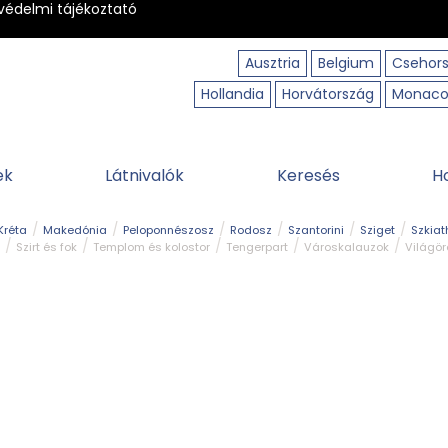
védelmi tájékoztató
Ausztria
Belgium
Csehor
Hollandia
Horvátország
Monac
ek
Látnivalók
Keresés
H
Kréta
Makedónia
Peloponnészosz
Rodosz
Szantorini
Sziget
Szkiat
Szirt és fok
Templom és kolostor
Tengerpart
Városkalauzok
Világö