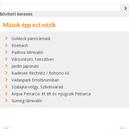
navigate_next
Bővített keresés
Mások épp ezt nézik
Goldeck panorámaút
Eisenach
Padova látnivalói
Városnézés Triesztben
Jardin Japonais
Badesee Rechnitz / Rohonci-tó
Vadaspark Ernstbrunnban
Szalajka-völgy, Szilvásvárad
Arqua Petrarca: Itt élt és nyugszik Petrarca
Sümeg látnivalói