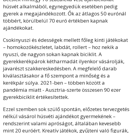
húsvét alkalmából, egynegyedük esetében pedig
gyerek a megajándékozott. Ők az átlagos 50 eurónál
többért, körülbelül 70 euró értékben kapnak
ajándékokat.
Csokinyuszi és édességek mellett főleg kinti játékokat
– homokozókészletet, labdát, rollert – hoz nekik a
nyuszi, de nagyon sokan kapnak biciklit. A
gyerekkerékpárok kétharmadát ilyenkor vásárolják,
javarészt szakkereskedésben. A megfelelő darab
kiválasztásakor a fő szempont a minőség és a
kerékpár súlya. 2021-ben – többen között a
pandémia miatt - Ausztria-szerte összesen 90 ezer
gyerekbiciklit értékesítettek.
Ezzel szemben sok szülő spontán, előzetes tervezgetés
nélkül vásárol húsvéti ajándékot gyermekének –
rendszerint valami apróságot, általában kevesebb
mint 20 euróért. Kreatív játékok, gyűjteni való figurák,