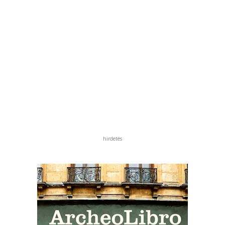
hirdetés