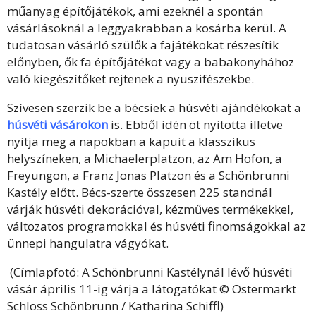
műanyag építőjátékok, ami ezeknél a spontán
vásárlásoknál a leggyakrabban a kosárba kerül. A
tudatosan vásárló szülők a fajátékokat részesítik
előnyben, ők fa építőjátékot vagy a babakonyhához
való kiegészítőket rejtenek a nyuszifészekbe.
Szívesen szerzik be a bécsiek a húsvéti ajándékokat a
húsvéti vásárokon
is. Ebből idén öt nyitotta illetve
nyitja meg a napokban a kapuit a klasszikus
helyszíneken, a Michaelerplatzon, az Am Hofon, a
Freyungon, a Franz Jonas Platzon és a Schönbrunni
Kastély előtt. Bécs-szerte összesen 225 standnál
várják húsvéti dekorációval, kézműves termékekkel,
változatos programokkal és húsvéti finomságokkal az
ünnepi hangulatra vágyókat.
(Címlapfotó: A Schönbrunni Kastélynál lévő húsvéti
vásár április 11-ig várja a látogatókat © Ostermarkt
Schloss Schönbrunn / Katharina Schiffl)