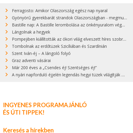
Ferragosto: Amikor Olaszország egész nap nyaral
Gyönyörű gyerekbarát strandok Olaszországban - megmutatjuk a 15 legjobbat
Bastille nap: A Bastille lerombolása az önkényuralom végét jelentette
Lángolnak a hegyek
Pompejiben kiállították az ókori világ elveszett híres szobrának másolatát
Tombolnak az erdőtüzek Szicíliában és Szardínián
Szent Iván-éj – A lángoló folyó
Graz adventi vásárai
Már 200 éves a „Csendes éj! Szentséges éj!”
A nyári napforduló éjjelén legendás hegyi tüzek világítják meg Zugspitzét
INGYENES PROGRAMAJÁNLÓ
ÉS ÚTI TIPPEK!
Keresés a hírekben