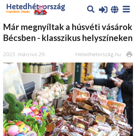
Már megnyíltak a húsvéti vásárok
Bécsben - klasszikus helyszíneken
2023. március 29.
Hetedhétország.hu
print