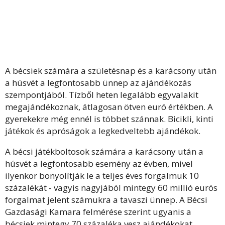
A bécsiek számára a születésnap és a karácsony után
a húsvét a legfontosabb ünnep az ajándékozás
szempontjából. Tízből heten legalább egyvalakit
megajándékoznak, átlagosan ötven euró értékben. A
gyerekekre még ennél is többet szánnak. Bicikli, kinti
játékok és apróságok a legkedveltebb ajándékok.
A bécsi játékboltosok számára a karácsony után a
húsvét a legfontosabb esemény az évben, mivel
ilyenkor bonyolítják le a teljes éves forgalmuk 10
százalékát - vagyis nagyjából mintegy 60 millió eurós
forgalmat jelent számukra a tavaszi ünnep. A Bécsi
Gazdasági Kamara felmérése szerint ugyanis a
bécsiek mintegy 70 százaléka vesz ajándékokat