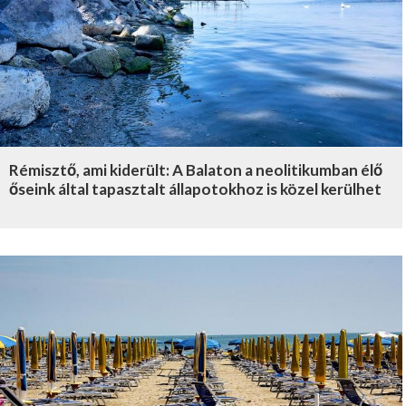
Rémisztő, ami kiderült: A Balaton a neolitikumban élő
őseink által tapasztalt állapotokhoz is közel kerülhet