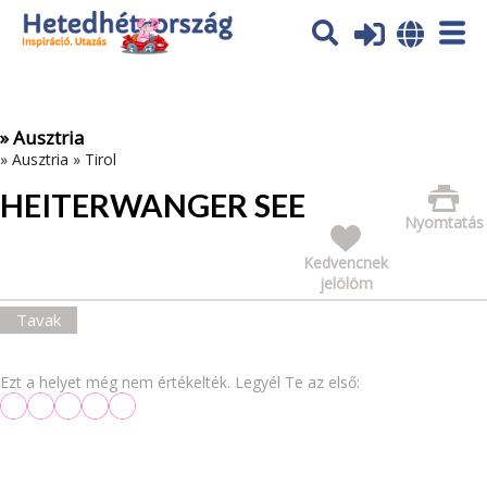
Az oldal sütiket (cookies) használ. További tájékoztatás itt:
Adatvédelmi tájékoztató
Ok
» Ausztria
»
Ausztria
»
Tirol
HEITERWANGER SEE
Nyomtatás
Kedvencnek
jelölöm
Tavak
Ezt a helyet még nem értékelték. Legyél Te az első: