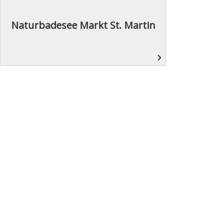
Naturbadesee Markt St. Martin
navigate_next