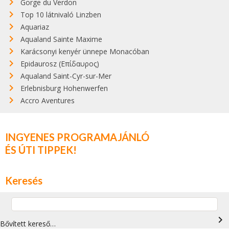
Gorge du Verdon
Top 10 látnivaló Linzben
Aquariaz
Aqualand Sainte Maxime
Karácsonyi kenyér ünnepe Monacóban
Epidaurosz (Επίδαυρος)
Aqualand Saint-Cyr-sur-Mer
Erlebnisburg Hohenwerfen
Accro Aventures
INGYENES PROGRAMAJÁNLÓ
ÉS ÚTI TIPPEK!
Keresés
navigate_next
Bővített kereső…