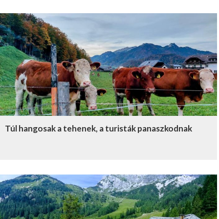
Túl hangosak a tehenek, a turisták panaszkodnak