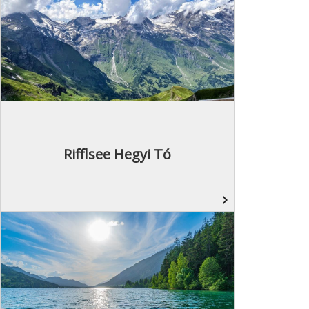
Rifflsee Hegyi Tó
navigate_next