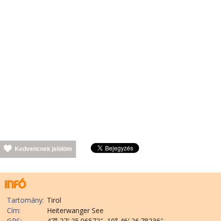
Kedvencnek jelölöm
Tartomány:
Tirol
Cím:
Heiterwanger See
GPS:
47° 27′ 25.06572″, 10° 46′ 26.78236″