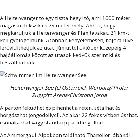
A Heiterwanger tó egy tiszta hegyi tó, ami 1000 méter
magasan fekszik és 75 méter mély. Ahhoz, hogy
megkerüljük a Heiterwanger és Plan tavakat, 21 km-t
kell gyalogolnunk. Azonban kényelemesen, hajóra ülve
lerövidíthetjük az utat. Júniustól október közepéig 4
hajóállomás között az utasok kedvük szerint ki és
beszállhatnak.
Heiterwanger See (c) Österreich Werbung/Tiroler
Zugspitz Arena/Christoph Jorda
A parton feküdhet és pihenhet a réten, sétálhat és
horgászhat (engedéllyel). Az akár 22 fokos vízben úszhat,
csónakázhat vagy stand-up paddlingolhat.
Az Ammergaui-Alpokban található Thaneller lábánál