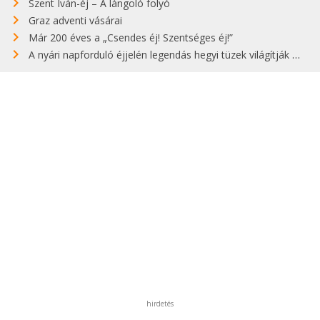
Szent Iván-éj – A lángoló folyó
Graz adventi vásárai
Már 200 éves a „Csendes éj! Szentséges éj!”
A nyári napforduló éjjelén legendás hegyi tüzek világítják meg Zugspitzét
hirdetés