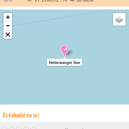
+
−
Heiterwanger See
Értékeld te is!