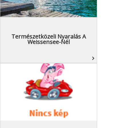
Természetközeli Nyaralás A
Weissensee-Nél
navigate_next