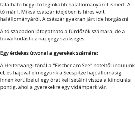
található hegyi tó leginkább halállományáról ismert. A
tó már I. Miksa császár idejében is híres volt
halállományáról. A császár gyakran járt ide horgászni.
A tó szabadon látogatható a fürdőzők számára, de a
búvárkodáshoz napijegy szükséges.
Egy érdekes útvonal a gyerekek számára:
A Heiterwangi tónál a "Fischer am See" hoteltől indulunk
el, és hajóval elmegyünk a Seespitze hajóállomásig.
Innen körülbelül egy órát kell sétálni vissza a kiindulási
pontig, ahol a gyerekekre egy vidámpark vár.