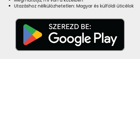
Megmutatja, mi van a közelben
Utazáshoz nélkülözhetetlen: Magyar és külföldi úticélok