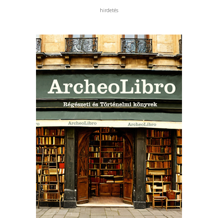
hirdetés