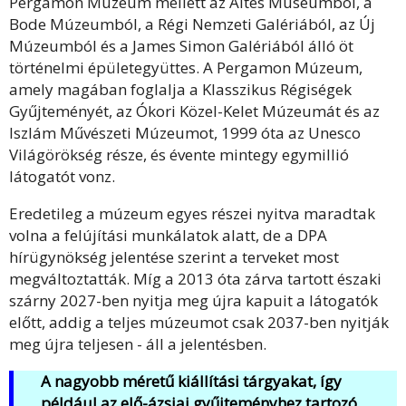
Pergamon Múzeum mellett az Altes Museumból, a
Bode Múzeumból, a Régi Nemzeti Galériából, az Új
Múzeumból és a James Simon Galériából álló öt
történelmi épületegyüttes. A Pergamon Múzeum,
amely magában foglalja a Klasszikus Régiségek
Gyűjteményét, az Ókori Közel-Kelet Múzeumát és az
Iszlám Művészeti Múzeumot, 1999 óta az Unesco
Világörökség része, és évente mintegy egymillió
látogatót vonz.
Eredetileg a múzeum egyes részei nyitva maradtak
volna a felújítási munkálatok alatt, de a DPA
hírügynökség jelentése szerint a terveket most
megváltoztatták. Míg a 2013 óta zárva tartott északi
szárny 2027-ben nyitja meg újra kapuit a látogatók
előtt, addig a teljes múzeumot csak 2037-ben nyitják
meg újra teljesen - áll a jelentésben.
A nagyobb méretű kiállítási tárgyakat, így
például az elő-ázsiai gyűjteményhez tartozó,