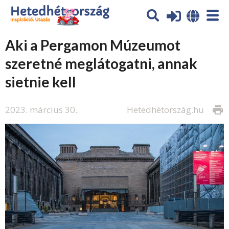
Aki a Pergamon Múzeumot
szeretné meglátogatni, annak
sietnie kell
2023. március 30.
Hetedhétország.hu
print