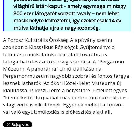
világhírű Istár-kaput – amely egymaga mintegy
800 ezer látogatót vonzott tavaly – nem lehet
másik helyre költöztetni, így ezeket csak 14 év
múlva láthatja újra a nagyközönség.
A Porosz Kulturális Örökség Alapítvány szerint
azonban a Klasszikus Régiségek Gyűjteménye a
felújítási munkálatok ideje alatt továbbra is
látogatható lesz a közönség számára. A "Pergamon
Múzeum. A panoráma" című kiállításon a
Pergamonmúzeum nagyobb szobrai és fontos tárgyai
lesznek láthatók. Az ókori Közel-Kelet Múzeuma új
kiállítással is készül erre a helyszínre. Emellett egyes
"kiemelkedő" tárgyakat más berlini múzeumokba és
világszerte is elküldenek. Egyebek mellett a Louvre-
val való együttműködés is előkészítés alatt áll.