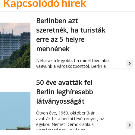
Kapcsolódó hírek
Berlinben azt
szeretnék, ha turisták
erre az 5 helyre
mennének
Néha az a legjobb, ha minél távolabb
navigate_next
vagyunk a városközponttól. Berlin a
kitaposott ösvényeken kívüli
turizmust népszerűsíti.
50 éve avatták fel
Berlin leghíresebb
látványosságát
Ötven éve, 1969. október 3-án
avatták fel a berlini tévétornyot, az
egykori Német Demokratikus
navigate_next
Köztársaság (NDK) és az