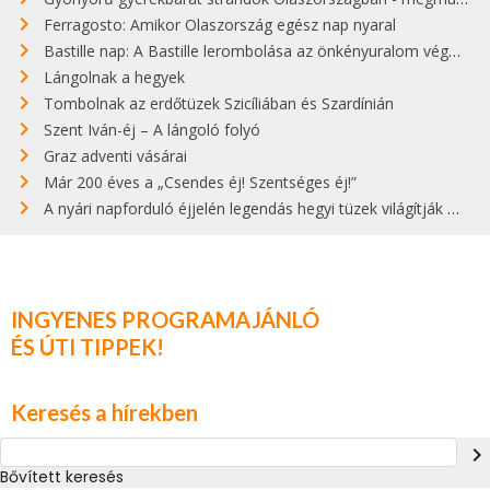
Ferragosto: Amikor Olaszország egész nap nyaral
Bastille nap: A Bastille lerombolása az önkényuralom végét jelentette
Lángolnak a hegyek
Tombolnak az erdőtüzek Szicíliában és Szardínián
Szent Iván-éj – A lángoló folyó
Graz adventi vásárai
Már 200 éves a „Csendes éj! Szentséges éj!”
A nyári napforduló éjjelén legendás hegyi tüzek világítják meg Zugspitzét
INGYENES PROGRAMAJÁNLÓ
ÉS ÚTI TIPPEK!
Keresés a hírekben
navigate_next
Bővített keresés