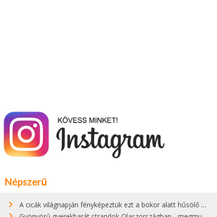
Népszerű
A cicák világnapján fényképeztük ezt a bokor alatt hűsölő cicát Kisorosziban
Gyönyörű gyerekbarát strandok Olaszországban - megmutatjuk a 15 legjobbat