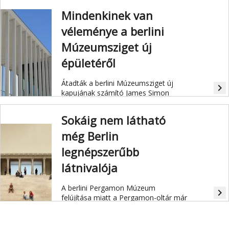
újraegyesített Németország
fővárosának egyik leghíresebb
Mindenkinek van
látványosságát.
véleménye a berlini
Múzeumsziget új
épületéről
Átadták a berlini Múzeumsziget új
navigate_next
kapujának számító James Simon
Galériát.
Sokáig nem látható
még Berlin
legnépszerűbb
látnivalója
A berlini Pergamon Múzeum
navigate_next
felújítása miatt a Pergamon-oltár már
2014 óta nem látogatható és ez még
évekig így is marad.