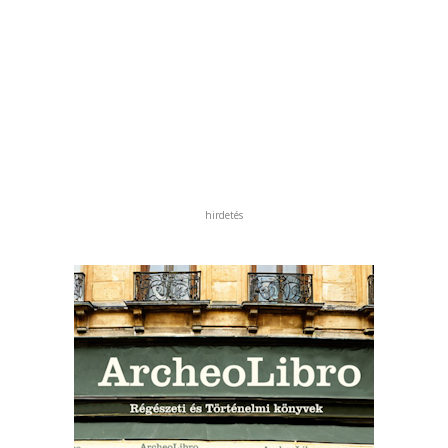
hirdetés