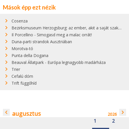
Mások épp ezt nézik
Cosenza
Bezirksmuseum Herzogsburg: az ember, akit a saját szakálla ölt meg
Il Porcellino - Simogasd meg a malac orrát!
Duna-parti strandok Ausztriában
Morotva-tó
Punta della Dogana
Beauval Állatpark - Európa legnagyobb madárháza
Trier
Cefalú dóm
Trift függőhíd
navigate_before
navigate_next
augusztus
2026
1
2