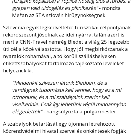
(Grajsko kopališče) a Toplice hotelig tilos a fürdés, a
gyepen való üldögélés és piknikezés"
- mondta
Mežan az STA szlovén hírügynökségnek.
Szlovénia egyik legkedveltebb turisztikai célpontjának
rekordszezont jósolnak az idei nyárra, talán azért is,
mert a CNN-Travel nemrég Bledet a világ 25 legszebb
úti célja közé választotta. Hogy jól megbirkózzanak a
nyaralók rohamával, a tó körüli szálláshelyeken
etikettszabályokat tartalmazó tájékoztató leveleket
helyeznek ki.
"Mindenkit szívesen látunk Bledben, de a
vendégnek tudomásul kell vennie, hogy ez a mi
otthonunk, és a mi szabályaink szerint kell
viselkednie. Csak így lehetünk végül mindannyian
elégedettek"
- hangsúlyozta a polgármester.
A szabályok betartását egy újonnan létrehozott
közrendvédelmi hivatal szervei és önkéntesek fogják