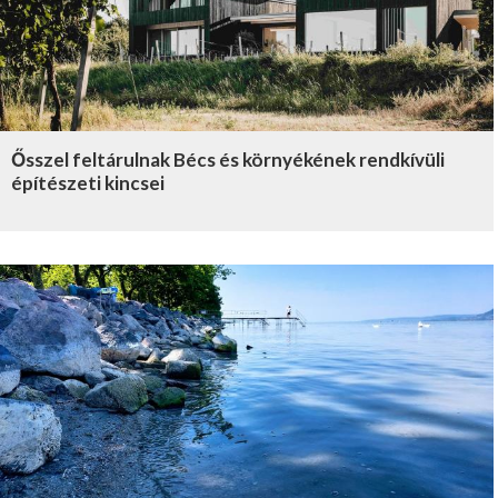
Ősszel feltárulnak Bécs és környékének rendkívüli
építészeti kincsei