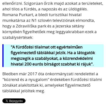
ellenőrizni. Szigorúan őrzik majd azokat a területeket,
ahol tilos a fürdés, a napozás és az üldögélés.
Romana Purkart, a bledi turisztikai hivatal
munkatársa az N1 szlovén televíziónak elmondta,
hogy a Zdraviliška park és a Jezerska sétány
környékén figyelhetőek meg leggyakrabban ezek a
szabálysértések:
"A fürdőzési tilalmat ott egyértelműen
figyelmeztető táblákkal jelzik. Ha a látogatók
megszegik a szabályokat, a közrendvédelmi
hivatal 200 eurós bírságot szabhat ki rájuk".
Bledben már 2017 óta önkormányzati rendelettel a
"közrend és a nyugalom" érdekében fürdőzési tilalmi
zónákat alakítottak ki, amelyeket figyelmeztető
táblákkal jelöltek meg.