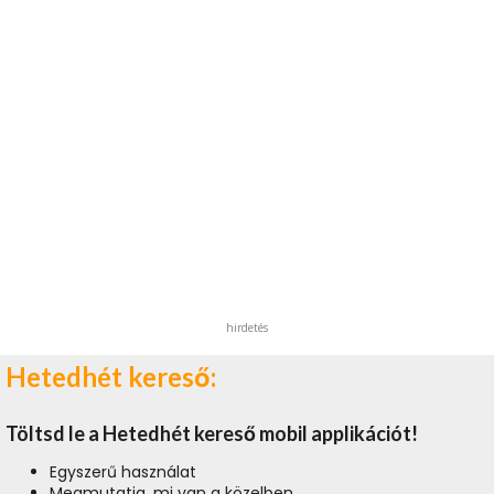
hirdetés
Hetedhét kereső:
Töltsd le a Hetedhét kereső mobil applikációt!
Egyszerű használat
Megmutatja, mi van a közelben