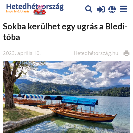
Sokba kerülhet egy ugrás a Bledi-
tóba
2023. április 10.
Hetedhétország.hu
print