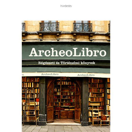
hirdetés