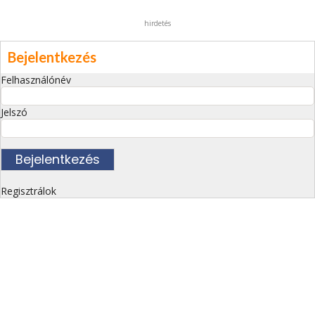
hirdetés
Bejelentkezés
Felhasználónév
Jelszó
Regisztrálok