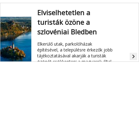
Elviselhetetlen a
turisták özöne a
szlovéniai Bledben
Elkerülő utak, parkolóházak
építésével, a településre érkezők jobb
tájékoztatásával akarják a turisták
navigate_next
özönét csökkenteni a magyarok által
is közkedvelt szlovéniai üdülőhelyen,
Bledben.