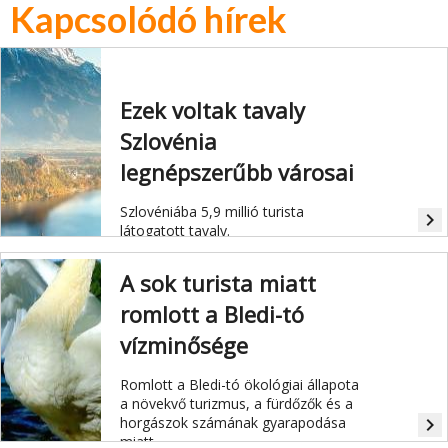
Kapcsolódó hírek
Ezek voltak tavaly
Szlovénia
legnépszerűbb városai
Szlovéniába 5,9 millió turista
navigate_next
látogatott tavaly.
A sok turista miatt
romlott a Bledi-tó
vízminősége
Romlott a Bledi-tó ökológiai állapota
a növekvő turizmus, a fürdőzők és a
horgászok számának gyarapodása
navigate_next
miatt.