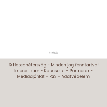
hirdetés
© Hetedhétország - Minden jog fenntartva!
Impresszum
-
Kapcsolat
-
Partnerek
-
Médiaajánlat
-
RSS
-
Adatvédelem