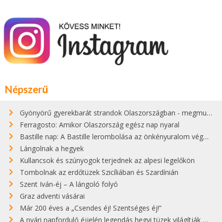
Népszerű
Gyönyörű gyerekbarát strandok Olaszországban - megmutatjuk a 15 legjobbat
Ferragosto: Amikor Olaszország egész nap nyaral
Bastille nap: A Bastille lerombolása az önkényuralom végét jelentette
Lángolnak a hegyek
Kullancsok és szúnyogok terjednek az alpesi legelőkön
Tombolnak az erdőtüzek Szicíliában és Szardínián
Szent Iván-éj – A lángoló folyó
Graz adventi vásárai
Már 200 éves a „Csendes éj! Szentséges éj!”
A nyári napforduló éjjelén legendás hegyi tüzek világítják meg Zugspitzét