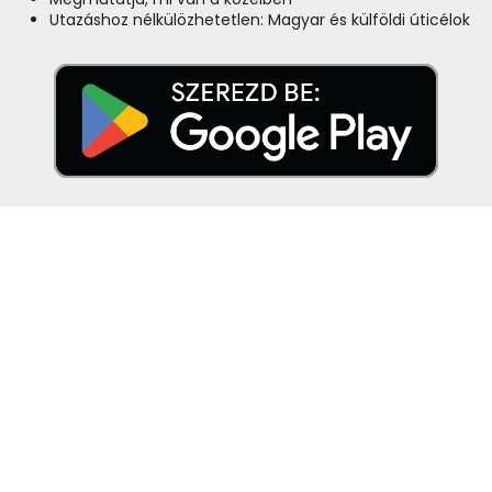
Utazáshoz nélkülözhetetlen: Magyar és külföldi úticélok