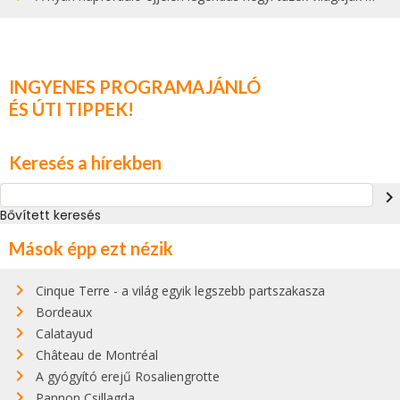
INGYENES PROGRAMAJÁNLÓ
ÉS ÚTI TIPPEK!
Keresés a hírekben
navigate_next
Bővített keresés
Mások épp ezt nézik
Cinque Terre - a világ egyik legszebb partszakasza
Bordeaux
Calatayud
Château de Montréal
A gyógyító erejű Rosaliengrotte
Pannon Csillagda