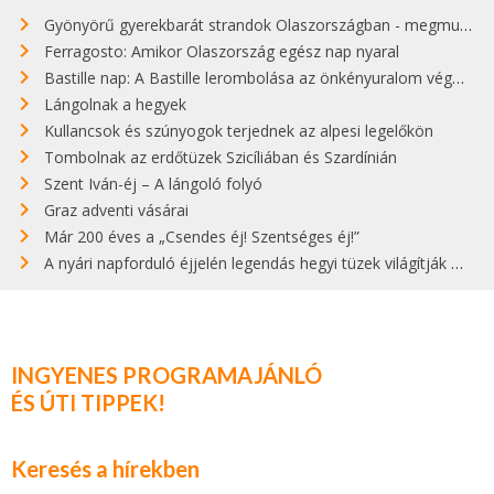
Gyönyörű gyerekbarát strandok Olaszországban - megmutatjuk a 15 legjobbat
Ferragosto: Amikor Olaszország egész nap nyaral
Bastille nap: A Bastille lerombolása az önkényuralom végét jelentette
Lángolnak a hegyek
Kullancsok és szúnyogok terjednek az alpesi legelőkön
Tombolnak az erdőtüzek Szicíliában és Szardínián
Szent Iván-éj – A lángoló folyó
Graz adventi vásárai
Már 200 éves a „Csendes éj! Szentséges éj!”
A nyári napforduló éjjelén legendás hegyi tüzek világítják meg Zugspitzét
INGYENES PROGRAMAJÁNLÓ
ÉS ÚTI TIPPEK!
Keresés a hírekben