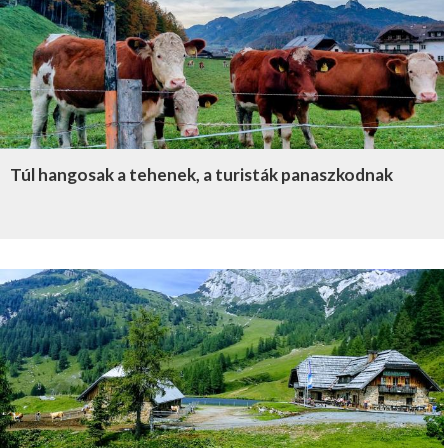
Túl hangosak a tehenek, a turisták panaszkodnak