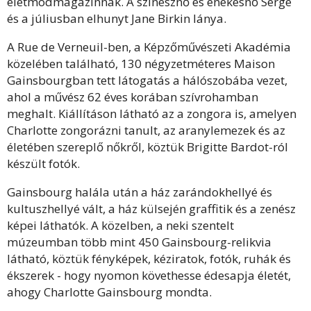
életmódmagazinnak. A színésznő és énekesnő Serge
és a júliusban elhunyt Jane Birkin lánya.
A Rue de Verneuil-ben, a Képzőművészeti Akadémia
közelében található, 130 négyzetméteres Maison
Gainsbourgban tett látogatás a hálószobába vezet,
ahol a művész 62 éves korában szívrohamban
meghalt. Kiállításon látható az a zongora is, amelyen
Charlotte zongorázni tanult, az aranylemezek és az
életében szereplő nőkről, köztük Brigitte Bardot-ról
készült fotók.
Gainsbourg halála után a ház zarándokhellyé és
kultuszhellyé vált, a ház külsején graffitik és a zenész
képei láthatók. A közelben, a neki szentelt
múzeumban több mint 450 Gainsbourg-relikvia
látható, köztük fényképek, kéziratok, fotók, ruhák és
ékszerek - hogy nyomon követhesse édesapja életét,
ahogy Charlotte Gainsbourg mondta.