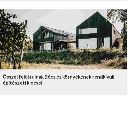
Ősszel feltárulnak Bécs és környékének rendkívüli
építészeti kincsei