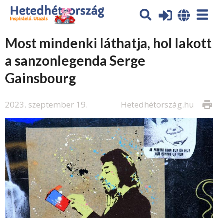
Most mindenki láthatja, hol lakott
a sanzonlegenda Serge
Gainsbourg
2023. szeptember 19.
Hetedhétország.hu
print