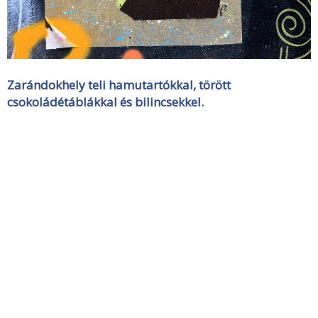
Zarándokhely teli hamutartókkal, törött
csokoládétáblákkal és bilincsekkel.