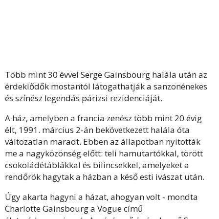
Több mint 30 évvel Serge Gainsbourg halála után az
érdeklődők mostantól látogathatják a sanzonénekes
és színész legendás párizsi rezidenciáját.
A ház, amelyben a francia zenész több mint 20 évig
élt, 1991. március 2-án bekövetkezett halála óta
változatlan maradt. Ebben az állapotban nyitották
me a nagyközönség előtt: teli hamutartókkal, törött
csokoládétáblákkal és bilincsekkel, amelyeket a
rendőrök hagytak a házban a késő esti ivászat után.
Úgy akarta hagyni a házat, ahogyan volt - mondta
Charlotte Gainsbourg a Vogue című