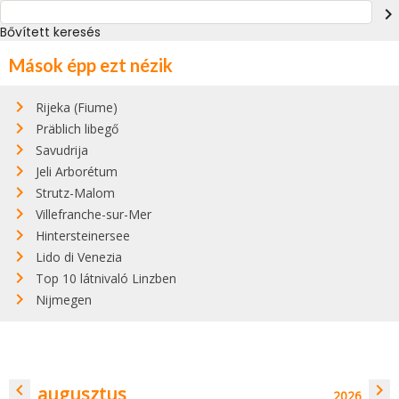
navigate_next
Bővített keresés
Mások épp ezt nézik
Rijeka (Fiume)
Präblich libegő
Savudrija
Jeli Arborétum
Strutz-Malom
Villefranche-sur-Mer
Hintersteinersee
Lido di Venezia
Top 10 látnivaló Linzben
Nijmegen
navigate_before
navigate_next
augusztus
2026