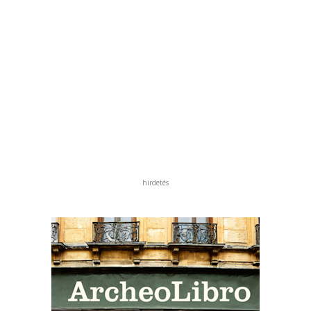
hirdetés