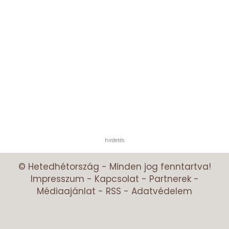
hirdetés
© Hetedhétország - Minden jog fenntartva!
Impresszum
-
Kapcsolat
-
Partnerek
-
Médiaajánlat
-
RSS
-
Adatvédelem