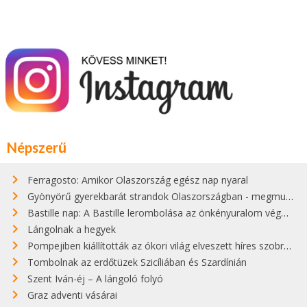
Népszerű
Ferragosto: Amikor Olaszország egész nap nyaral
Gyönyörű gyerekbarát strandok Olaszországban - megmutatjuk a 15 legjobbat
Bastille nap: A Bastille lerombolása az önkényuralom végét jelentette
Lángolnak a hegyek
Pompejiben kiállították az ókori világ elveszett híres szobrának másolatát
Tombolnak az erdőtüzek Szicíliában és Szardínián
Szent Iván-éj – A lángoló folyó
Graz adventi vásárai