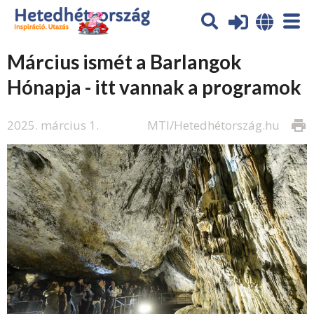
Március ismét a Barlangok
Hónapja - itt vannak a programok
2025. március 1.
MTI/Hetedhétország.hu
print