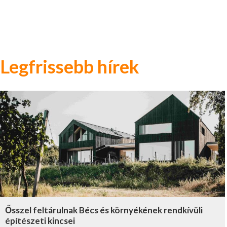
Legfrissebb hírek
Ősszel feltárulnak Bécs és környékének rendkívüli
építészeti kincsei