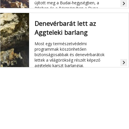
újított meg a Budai-hegységben, a
navigate_next
Pilisben és a Börzsönyben a Duna-
Ipoly Nemzeti Park.
Denevérbarát lett az
Aggteleki barlang
Most egy természetvédelmi
programmak köszönhetően
biztonságosabbak és denevérbarátok
lettek a világörökség részét képező
navigate_next
aggteleki karszt barlangjai.