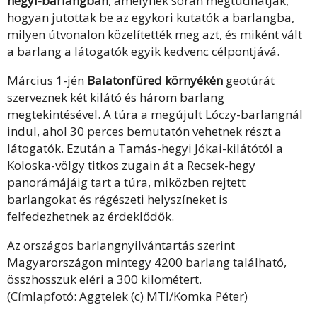
hegyi-barlangban
, amelynek során megtudhatják,
hogyan jutottak be az egykori kutatók a barlangba,
milyen útvonalon közelítették meg azt, és miként vált
a barlang a látogatók egyik kedvenc célpontjává.
Március 1-jén
Balatonfüred környékén
geotúrát
szerveznek két kilátó és három barlang
megtekintésével. A túra a megújult Lóczy-barlangnál
indul, ahol 30 perces bemutatón vehetnek részt a
látogatók. Ezután a Tamás-hegyi Jókai-kilátótól a
Koloska-völgy titkos zugain át a Recsek-hegy
panorámájáig tart a túra, miközben rejtett
barlangokat és régészeti helyszíneket is
felfedezhetnek az érdeklődők.
Az országos barlangnyilvántartás szerint
Magyarországon mintegy 4200 barlang található,
összhosszuk eléri a 300 kilométert.
(Címlapfotó: Aggtelek (c) MTI/Komka Péter)