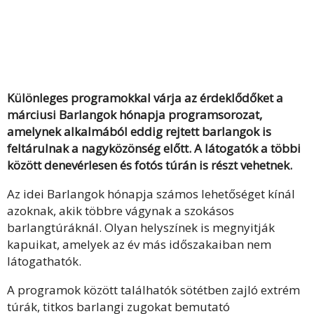
Különleges programokkal várja az érdeklődőket a
márciusi Barlangok hónapja programsorozat,
amelynek alkalmából eddig rejtett barlangok is
feltárulnak a nagyközönség előtt. A látogatók a többi
között denevérlesen és fotós túrán is részt vehetnek.
Az idei Barlangok hónapja számos lehetőséget kínál
azoknak, akik többre vágynak a szokásos
barlangtúráknál. Olyan helyszínek is megnyitják
kapuikat, amelyek az év más időszakaiban nem
látogathatók.
A programok között találhatók sötétben zajló extrém
túrák, titkos barlangi zugokat bemutató