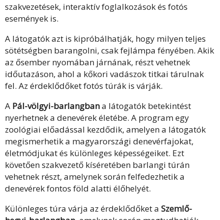
szakvezetések, interaktív foglalkozások és fotós
események is.
A látogatók azt is kipróbálhatják, hogy milyen teljes
sötétségben barangolni, csak fejlámpa fényében. Akik
az ősember nyomában járnának, részt vehetnek
időutazáson, ahol a kőkori vadászok titkai tárulnak
fel. Az érdeklődőket fotós túrák is várják.
A
Pál-völgyi-barlangban
a látogatók betekintést
nyerhetnek a denevérek életébe. A program egy
zoológiai előadással kezdődik, amelyen a látogatók
megismerhetik a magyarországi denevérfajokat,
életmódjukat és különleges képességeiket. Ezt
követően szakvezető kíséretében barlangi túrán
vehetnek részt, amelynek során felfedezhetik a
denevérek fontos föld alatti élőhelyét.
Különleges túra várja az érdeklődőket a
Szemlő-