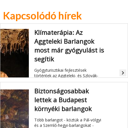
Kapcsolódó hírek
Klímaterápia: Az
Aggteleki Barlangok
most már gyógyulást is
segítik
Gyógyturisztikai fejlesztések
navigate_next
történtek az Aggteleki- és Szlovák-
karszt Világörökség barlangjaiban.
Biztonságosabbak
lettek a Budapest
környéki barlangok
Több barlangot - köztük a Pál-völgyi
és a Szemlő-hegyi-barlangokat -