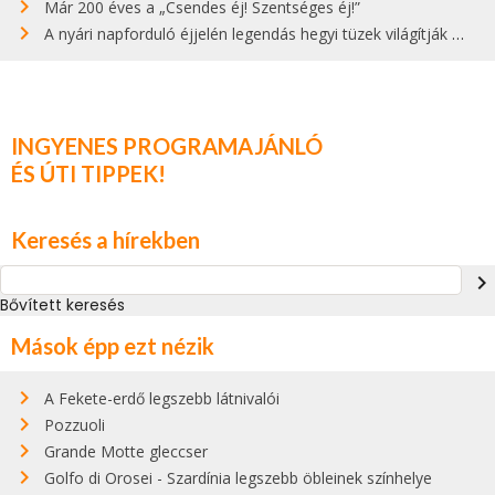
Már 200 éves a „Csendes éj! Szentséges éj!”
A nyári napforduló éjjelén legendás hegyi tüzek világítják meg Zugspitzét
INGYENES PROGRAMAJÁNLÓ
ÉS ÚTI TIPPEK!
Keresés a hírekben
navigate_next
Bővített keresés
Mások épp ezt nézik
A Fekete-erdő legszebb látnivalói
Pozzuoli
Grande Motte gleccser
Golfo di Orosei - Szardínia legszebb öbleinek színhelye