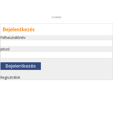
hirdetés
Bejelentkezés
Felhasználónév
Jelszó
Regisztrálok