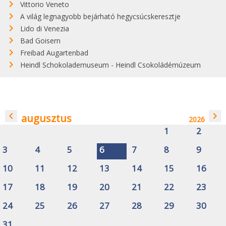
Vittorio Veneto
A világ legnagyobb bejárható hegycsúcskeresztje
Lido di Venezia
Bad Goisern
Freibad Augartenbad
Heindl Schokolademuseum - Heindl Csokoládémúzeum
navigate_before
navigate_next
augusztus
2026
1
2
3
4
5
6
7
8
9
10
11
12
13
14
15
16
17
18
19
20
21
22
23
24
25
26
27
28
29
30
31