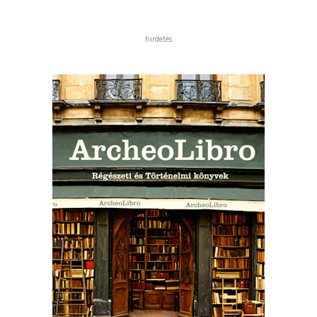
hirdetés