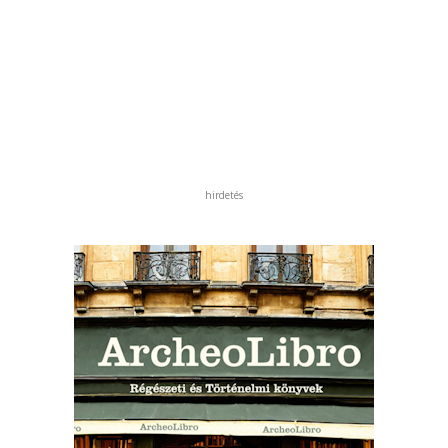
hirdetés