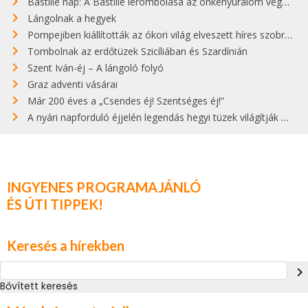
Bastille nap: A Bastille lerombolása az önkényuralom végét jelentette
Lángolnak a hegyek
Pompejiben kiállították az ókori világ elveszett híres szobrának másolatát
Tombolnak az erdőtüzek Szicíliában és Szardínián
Szent Iván-éj – A lángoló folyó
Graz adventi vásárai
Már 200 éves a „Csendes éj! Szentséges éj!”
A nyári napforduló éjjelén legendás hegyi tüzek világítják meg Zugspitzét
INGYENES PROGRAMAJÁNLÓ
ÉS ÚTI TIPPEK!
Keresés a hírekben
navigate_next
Bővített keresés