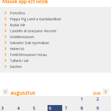
Mások épp ezt nézik
Portofino
Peppa Pig Land a Gardalandban
Budai Vár
Castello di Grazzano Visconti
Ürülékmúzeum
Salvador Dali nyomában
Vekeri-tó
Freilichtmuseum Vorau
Tallard-i vár
Aachen
navigate_before
navigate_next
augusztus
2026
1
2
3
4
5
6
7
8
9