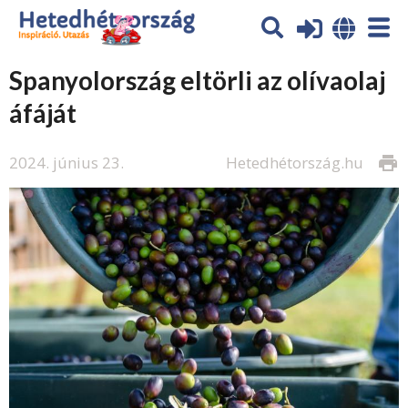
Spanyolország eltörli az olívaolaj
áfáját
2024. június 23.
Hetedhétország.hu
print