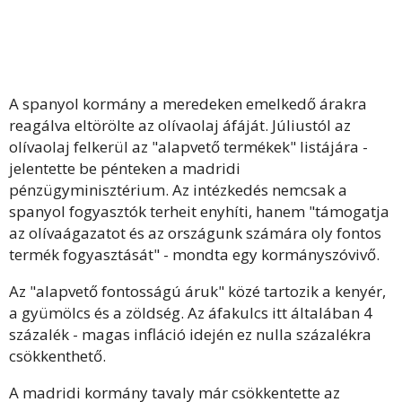
A spanyol kormány a meredeken emelkedő árakra
reagálva eltörölte az olívaolaj áfáját. Júliustól az
olívaolaj felkerül az "alapvető termékek" listájára -
jelentette be pénteken a madridi
pénzügyminisztérium. Az intézkedés nemcsak a
spanyol fogyasztók terheit enyhíti, hanem "támogatja
az olívaágazatot és az országunk számára oly fontos
termék fogyasztását" - mondta egy kormányszóvivő.
Az "alapvető fontosságú áruk" közé tartozik a kenyér,
a gyümölcs és a zöldség. Az áfakulcs itt általában 4
százalék - magas infláció idején ez nulla százalékra
csökkenthető.
A madridi kormány tavaly már csökkentette az