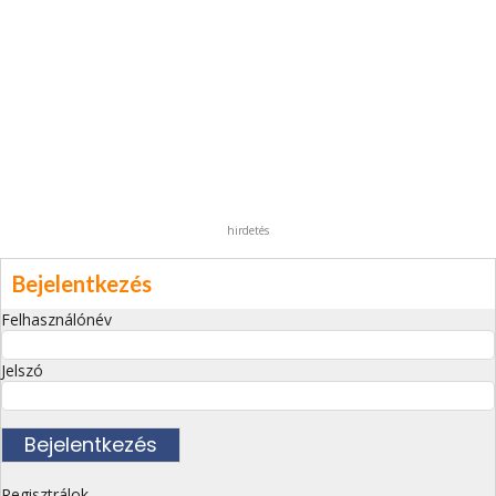
hirdetés
Bejelentkezés
Felhasználónév
Jelszó
Regisztrálok