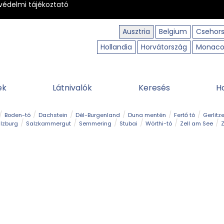
védelmi tájékoztató
Ausztria
Belgium
Csehor
Hollandia
Horvátország
Monac
ek
Látnivalók
Keresés
H
Boden-tó
Dachstein
Dél-Burgenland
Duna mentén
Fertő tó
Gerlitz
lzburg
Salzkammergut
Semmering
Stubai
Wörthi-tó
Zell am See
Z
úraút
Határélmény
Hegy és csúcs
Hegyi gyerekvilág
Húsvét
Kaland
Régiók
Sisi nyomában
Strand és fürdő
Szabadidőpark
Szurdok
T