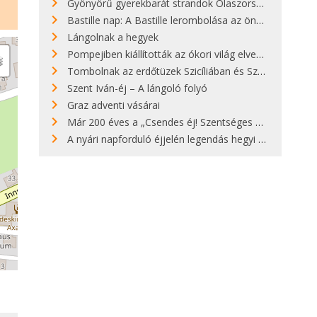
Gyönyörű gyerekbarát strandok Olaszországban - megmutatjuk a 15 legjobbat
Bastille nap: A Bastille lerombolása az önkényuralom végét jelentette
Lángolnak a hegyek
Pompejiben kiállították az ókori világ elveszett híres szobrának másolatát
Tombolnak az erdőtüzek Szicíliában és Szardínián
Szent Iván-éj – A lángoló folyó
Graz adventi vásárai
Már 200 éves a „Csendes éj! Szentséges éj!”
A nyári napforduló éjjelén legendás hegyi tüzek világítják meg Zugspitzét