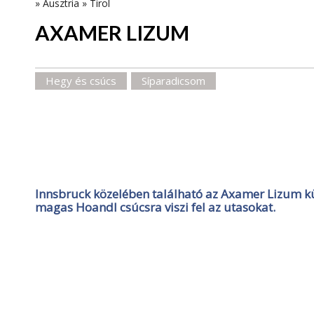
»
Ausztria
»
Tirol
AXAMER LIZUM
Hegy és csúcs
Síparadicsom
Innsbruck közelében található az Axamer Lizum kül
magas Hoandl csúcsra viszi fel az utasokat.