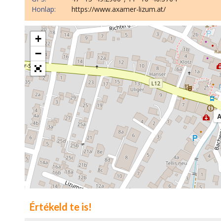
Honlap:
https://www.axamer-lizum.at/
+
−
A
Értékeld te is!