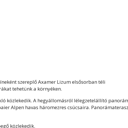
színeként szereplő Axamer Lizum elsősorban téli
rákat tehetünk a környéken.
ló közlekedik. A hegyállomásról lélegzetelállító panorá
ubaier Alpen havas háromezres csúcsaira. Panorámaterasz
ibegő közlekedik.