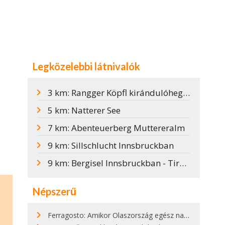
Legközelebbi látnivalók
3 km: Rangger Köpfl kirándulóhegy, síterep és szánkópálya
5 km: Natterer See
7 km: Abenteuerberg Muttereralm
9 km: Sillschlucht Innsbruckban
9 km: Bergisel Innsbruckban - Tirol Panoráma Múzeum
Népszerű
Ferragosto: Amikor Olaszország egész nap nyaral