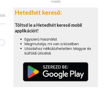
hirdetés
Hetedhét kereső:
tás
Töltsd le a Hetedhét kereső mobil
applikációt!
Egyszerű használat
Megmutatja, mi van a közelben
Utazáshoz nélkülözhetetlen: Magyar és
külföldi úticélok