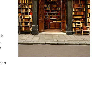
ik
,
ó
kben