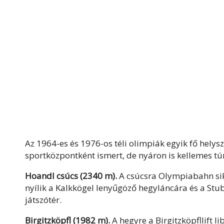
Az 1964-es és 1976-os téli olimpiák egyik fő hely
sportközpontként ismert, de nyáron is kellemes tú
Hoandl csúcs (2340 m).
A csúcsra Olympiabahn sik
nyílik a Kalkkögel lenyűgöző hegyláncára és a St
játszótér.
Birgitzköpfl (1982 m).
A hegyre a Birgitzköpfllift l