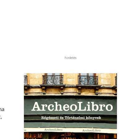
hirdetés
ma
,