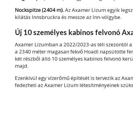
Nockspitze (2404 m).
Az Axamer Lizum egyik legs
kilátás Innsbruckra és messze az Inn-völgybe.
Új 10 személyes kabinos felvonó A
Axamer Lizumban a 2022/2023-as téli szezontól a t
a 2340 méter magasan fekvő Hoadl napsütötte fenns
két részből álló 10 személyes kabinos felvonó kerül
majd.
Ezenkívül egy vízerőmű építését is tervezik az Ax
fedezheti az Axamer Lizum létesítményeinek szüks