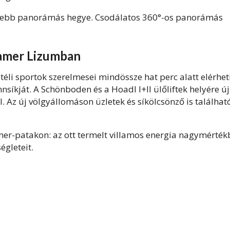
zebb panorámás hegye. Csodálatos 360°-os panorámás
xamer Lizumban
éli sportok szerelmesei mindössze hat perc alatt elérhet
íkját. A Schönboden és a Hoadl I+II ülőliftek helyére új
. Az új völgyállomáson üzletek és síkölcsönző is találhat
amer-patakon: az ott termelt villamos energia nagymérté
égleteit.