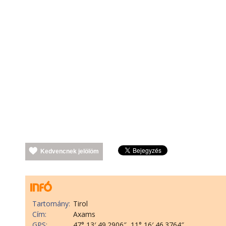
Kedvencnek jelölöm
Tartomány:
Tirol
Cím:
Axams
GPS:
47° 13′ 49.2906″, 11° 16′ 46.3764″