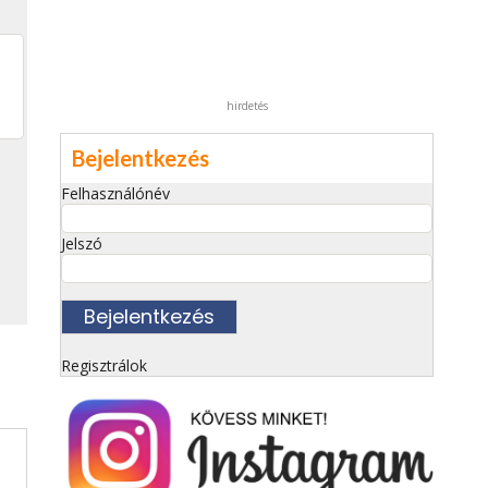
hirdetés
Bejelentkezés
Felhasználónév
Jelszó
Regisztrálok