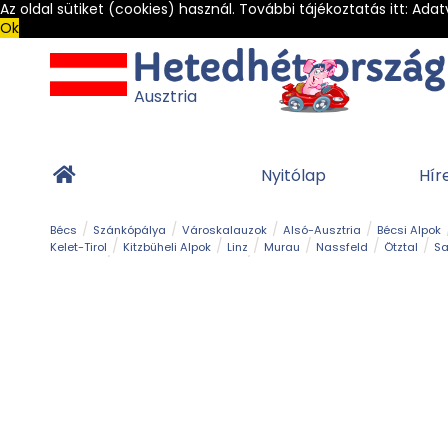
Az oldal sütiket (cookies) használ. További tájékoztatás itt:
Adat
Ok
Ausztria
Nyitólap
Hír
Bécs
Szánkópálya
Városkalauzok
Alsó-Ausztria
Bécsi Alpok
Kelet-Tirol
Kitzbüheli Alpok
Linz
Murau
Nassfeld
Ötztal
Sa
Alpesi út
Ásványok & Kristályok
Barlang
Bob
Csúszda
Esemény
Gleccser
Gyerek t
Múzeum
Óriásroller és mountaincart
Osztrák ételek
Park és kert
Túra
Vár és kastély
Világörökség
Vízesés
Zöldturista