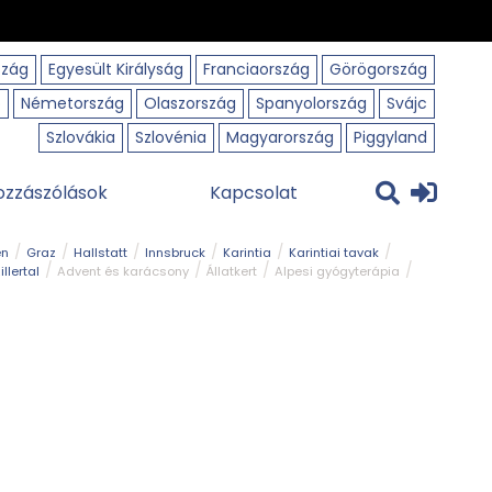
szág
Egyesült Királyság
Franciaország
Görögország
o
Németország
Olaszország
Spanyolország
Svájc
Szlovákia
Szlovénia
Magyarország
Piggyland
ozzászólások
Kapcsolat
en
Graz
Hallstatt
Innsbruck
Karintia
Karintiai tavak
illertal
Advent és karácsony
Állatkert
Alpesi gyógyterápia
park
Kerékpár
Kilátó
Korcsolyapálya
Magyar kapcsolat
avak
Tél
Téli túrázás
Templom és kolostor
Természeti park