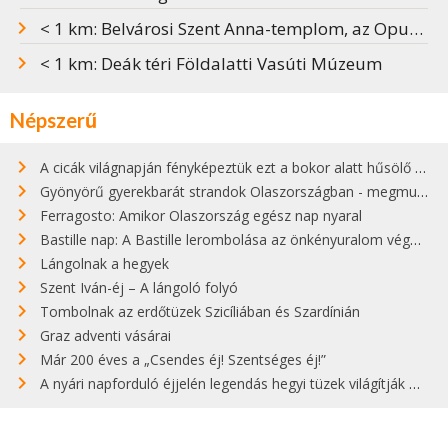
< 1 km: Belvárosi Szent Anna-templom, az Opus Dei központja
< 1 km: Deák téri Földalatti Vasúti Múzeum
Népszerű
A cicák világnapján fényképeztük ezt a bokor alatt hűsölő cicát Kisorosziban
Gyönyörű gyerekbarát strandok Olaszországban - megmutatjuk a 15 legjobbat
Ferragosto: Amikor Olaszország egész nap nyaral
Bastille nap: A Bastille lerombolása az önkényuralom végét jelentette
Lángolnak a hegyek
Szent Iván-éj – A lángoló folyó
Tombolnak az erdőtüzek Szicíliában és Szardínián
Graz adventi vásárai
Már 200 éves a „Csendes éj! Szentséges éj!”
A nyári napforduló éjjelén legendás hegyi tüzek világítják meg Zugspitzét