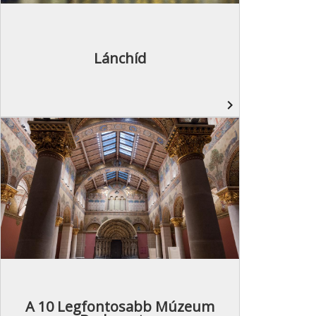
Lánchíd
navigate_next
A 10 Legfontosabb Múzeum