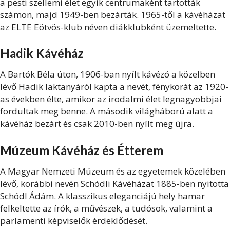
a pesti szellemi élet egyik centrumaként tartották
számon, majd 1949-ben bezárták. 1965-től a kávéházat
az ELTE Eötvös-klub néven diákklubként üzemeltette.
Hadik Kávéház
A Bartók Béla úton, 1906-ban nyílt kávézó a közelben
lévő Hadik laktanyáról kapta a nevét, fénykorát az 1920-
as években élte, amikor az irodalmi élet legnagyobbjai
fordultak meg benne. A második világháború alatt a
kávéház bezárt és csak 2010-ben nyílt meg újra.
Múzeum Kávéház és Étterem
A Magyar Nemzeti Múzeum és az egyetemek közelében
lévő, korábbi nevén Schódli Kávéházat 1885-ben nyitotta
Schódl Ádám. A klasszikus eleganciájú hely hamar
felkeltette az írók, a művészek, a tudósok, valamint a
parlamenti képviselők érdeklődését.