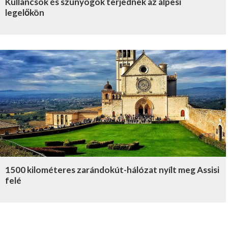
Kullancsok és szúnyogok terjednek az alpesi
legelőkön
1500 kilométeres zarándokút-hálózat nyílt meg Assisi
felé