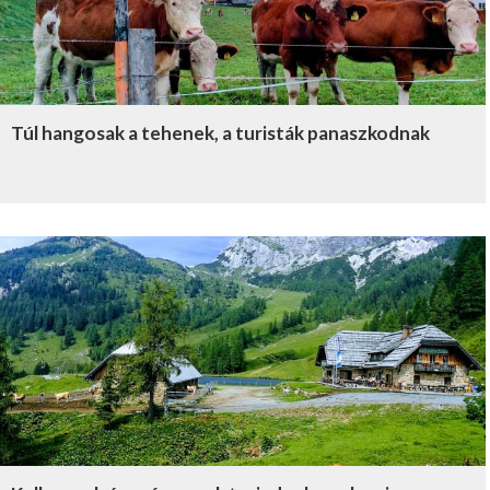
Túl hangosak a tehenek, a turisták panaszkodnak