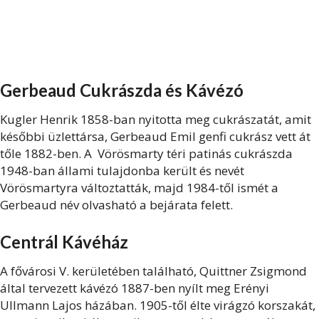
Gerbeaud Cukrászda és Kávézó
Kugler Henrik 1858-ban nyitotta meg cukrászatát, amit
későbbi üzlettársa, Gerbeaud Emil genfi cukrász vett át
tőle 1882-ben. A Vörösmarty téri patinás cukrászda
1948-ban állami tulajdonba került és nevét
Vörösmartyra változtatták, majd 1984-től ismét a
Gerbeaud név olvasható a bejárata felett.
Centrál Kávéház
A fővárosi V. kerületében található, Quittner Zsigmond
által tervezett kávézó 1887-ben nyílt meg Erényi
Ullmann Lajos házában. 1905-től élte virágzó korszakát,