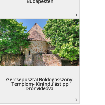
Budapesten
navigate_next
Gercsepusztai Boldogasszony-
Templom- Kirándulástipp
Drónvideóval
navigate_next