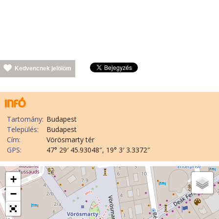
Kedvencnek jelölöm
Tartomány:
Budapest
Település:
Budapest
Cím:
Vörösmarty tér
GPS:
47° 29′ 45.93048″, 19° 3′ 3.3372″
+
−