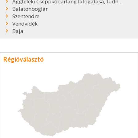
Aggteleki Cseppkőbarlang látogatása, tudnivalók
Balatonboglár
Szentendre
Vendvidék
Baja
Régióválasztó