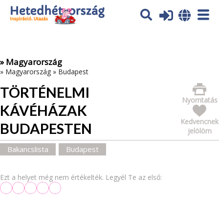
Az oldal sütiket (cookies) használ. További tájékoztatás itt:
Adatvédelmi tájékoztató
Ok
» Magyarország
»
Magyarország
»
Budapest
TÖRTÉNELMI
Nyomtatás
KÁVÉHÁZAK
Kedvencnek
BUDAPESTEN
jelölöm
Bakancslista
Budapest
Ezt a helyet még nem értékelték. Legyél Te az első: