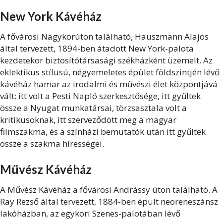
New York Kávéház
A fővárosi Nagykörúton található, Hauszmann Alajos
által tervezett, 1894-ben átadott New York-palota
kezdetekor biztosítótársasági székházként üzemelt. Az
eklektikus stílusú, négyemeletes épület földszintjén lévő
kávéház hamar az irodalmi és művészi élet központjává
vált: itt volt a Pesti Napló szerkesztősége, itt gyűltek
össze a Nyugat munkatársai, törzsasztala volt a
kritikusoknak, itt szerveződött meg a magyar
filmszakma, és a színházi bemutatók után itt gyűltek
össze a szakma hírességei.
Művész Kávéház
A Művész Kávéház a fővárosi Andrássy úton található. A
Ray Rezső által tervezett, 1884-ben épült neoreneszánsz
lakóházban, az egykori Szenes-palotában lévő