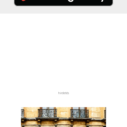
hirdetés