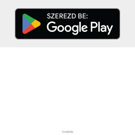
hirdetés