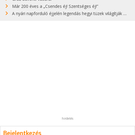
Már 200 éves a „Csendes éj! Szentséges éj!”
A nyári napforduló éjjelén legendás hegyi tüzek világítják meg Zugspitzét
hirdetés
Bejelentkezés