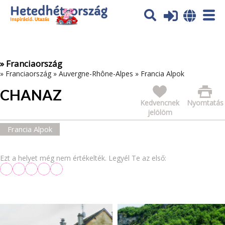
Az oldal sütiket (cookies) használ. További tájékoztatás itt:
Adatvédelmi tájékoztató
Ok
» Franciaország
»
Franciaország
»
Auvergne-Rhône-Alpes
»
Francia Alpok
CHANAZ
Kedvencnek
Nyomtatás
jelölöm
Francia Alpok
Ezt a helyet még nem értékelték. Legyél Te az első: