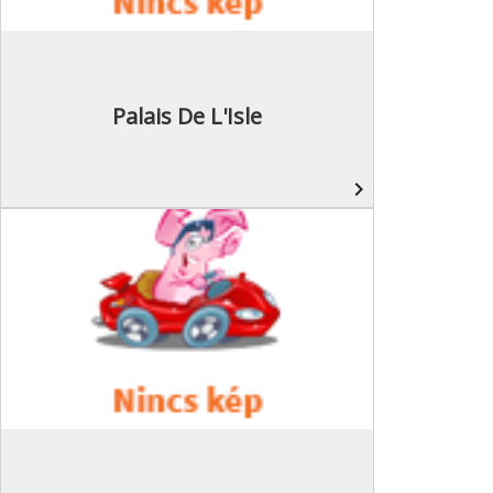
Palais De L'Isle
navigate_next