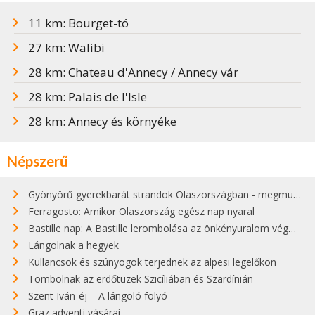
11 km: Bourget-tó
27 km: Walibi
28 km: Chateau d'Annecy / Annecy vár
28 km: Palais de l'Isle
28 km: Annecy és környéke
Népszerű
Gyönyörű gyerekbarát strandok Olaszországban - megmutatjuk a 15 legjobbat
Ferragosto: Amikor Olaszország egész nap nyaral
Bastille nap: A Bastille lerombolása az önkényuralom végét jelentette
Lángolnak a hegyek
Kullancsok és szúnyogok terjednek az alpesi legelőkön
Tombolnak az erdőtüzek Szicíliában és Szardínián
Szent Iván-éj – A lángoló folyó
Graz adventi vásárai