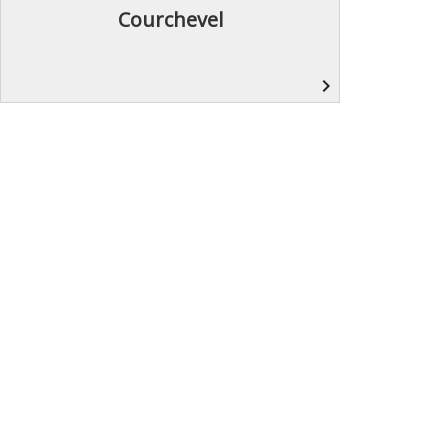
Courchevel
navigate_next