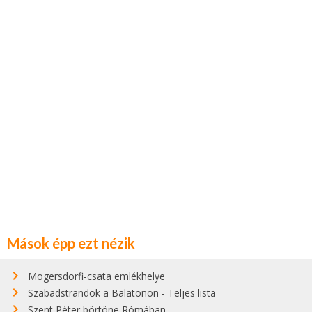
Mások épp ezt nézik
Mogersdorfi-csata emlékhelye
Szabadstrandok a Balatonon - Teljes lista
Szent Péter börtöne Rómában