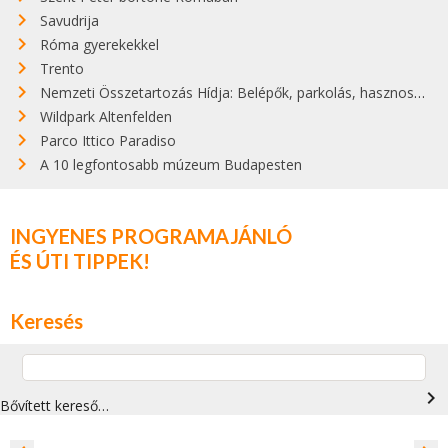
Savudrija
Róma gyerekekkel
Trento
Nemzeti Összetartozás Hídja: Belépők, parkolás, hasznos infók
Wildpark Altenfelden
Parco Ittico Paradiso
A 10 legfontosabb múzeum Budapesten
INGYENES PROGRAMAJÁNLÓ
ÉS ÚTI TIPPEK!
Keresés
navigate_next
Bővített kereső…