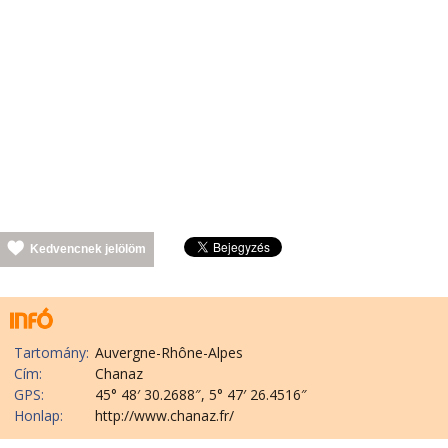
Kedvencnek jelölöm
Tartomány:
Auvergne-Rhône-Alpes
Cím:
Chanaz
GPS:
45° 48′ 30.2688″, 5° 47′ 26.4516″
Honlap:
http://www.chanaz.fr/