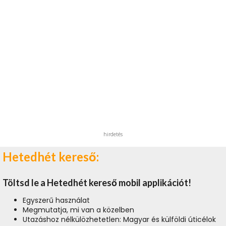
hirdetés
Hetedhét kereső:
Töltsd le a Hetedhét kereső mobil applikációt!
Egyszerű használat
Megmutatja, mi van a közelben
Utazáshoz nélkülözhetetlen: Magyar és külföldi úticélok