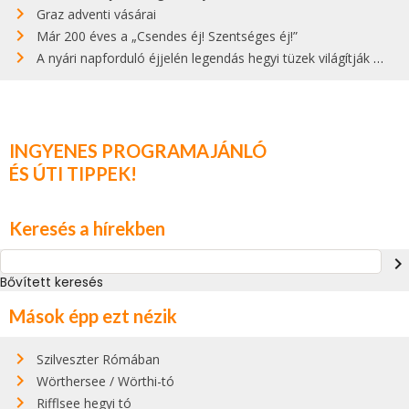
Graz adventi vásárai
Már 200 éves a „Csendes éj! Szentséges éj!”
A nyári napforduló éjjelén legendás hegyi tüzek világítják meg Zugspitzét
INGYENES PROGRAMAJÁNLÓ
ÉS ÚTI TIPPEK!
Keresés a hírekben
navigate_next
Bővített keresés
Mások épp ezt nézik
Szilveszter Rómában
Wörthersee / Wörthi-tó
Rifflsee hegyi tó