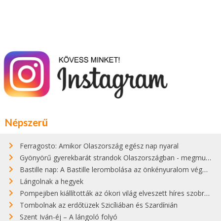
Népszerű
Ferragosto: Amikor Olaszország egész nap nyaral
Gyönyörű gyerekbarát strandok Olaszországban - megmutatjuk a 15 legjobbat
Bastille nap: A Bastille lerombolása az önkényuralom végét jelentette
Lángolnak a hegyek
Pompejiben kiállították az ókori világ elveszett híres szobrának másolatát
Tombolnak az erdőtüzek Szicíliában és Szardínián
Szent Iván-éj – A lángoló folyó