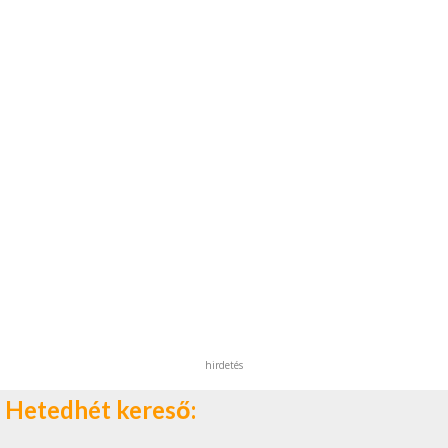
hirdetés
Hetedhét kereső: