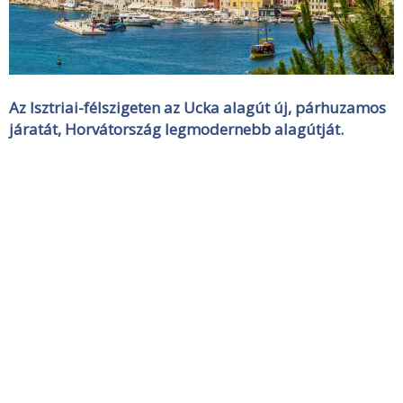
Az Isztriai-félszigeten az Ucka alagút új, párhuzamos
járatát, Horvátország legmodernebb alagútját.