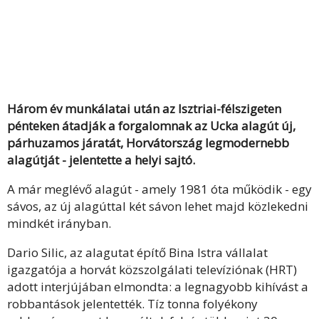
Három év munkálatai után az Isztriai-félszigeten
pénteken átadják a forgalomnak az Ucka alagút új,
párhuzamos járatát, Horvátország legmodernebb
alagútját - jelentette a helyi sajtó.
A már meglévő alagút - amely 1981 óta működik - egy
sávos, az új alagúttal két sávon lehet majd közlekedni
mindkét irányban.
Dario Silic, az alagutat építő Bina Istra vállalat
igazgatója a horvát közszolgálati televíziónak (HRT)
adott interjújában elmondta: a legnagyobb kihívást a
robbantások jelentették. Tíz tonna folyékony