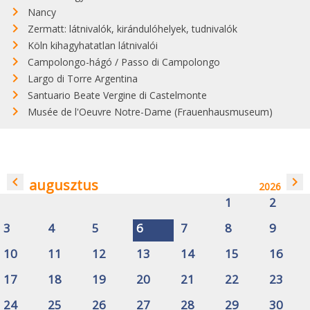
Nancy
Zermatt: látnivalók, kirándulóhelyek, tudnivalók
Köln kihagyhatatlan látnivalói
Campolongo-hágó / Passo di Campolongo
Largo di Torre Argentina
Santuario Beate Vergine di Castelmonte
Musée de l'Oeuvre Notre-Dame (Frauenhausmuseum)
navigate_before
navigate_next
augusztus
2026
1
2
3
4
5
6
7
8
9
10
11
12
13
14
15
16
17
18
19
20
21
22
23
24
25
26
27
28
29
30