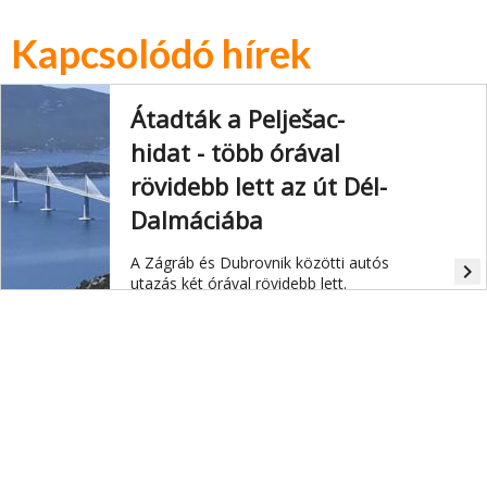
Kapcsolódó hírek
Átadták a Pelješac-
hidat - több órával
rövidebb lett az út Dél-
Dalmáciába
A Zágráb és Dubrovnik közötti autós
navigate_next
utazás két órával rövidebb lett.