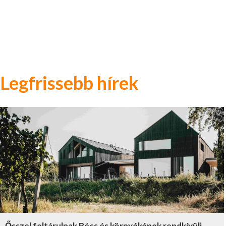
Legfrissebb hírek
Ősszel feltárulnak Bécs és környékének rendkívüli