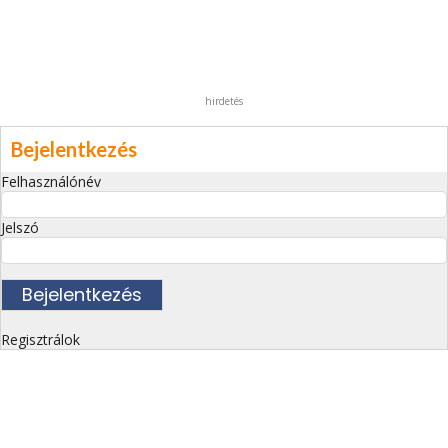
hirdetés
Bejelentkezés
Felhasználónév
Jelszó
Regisztrálok