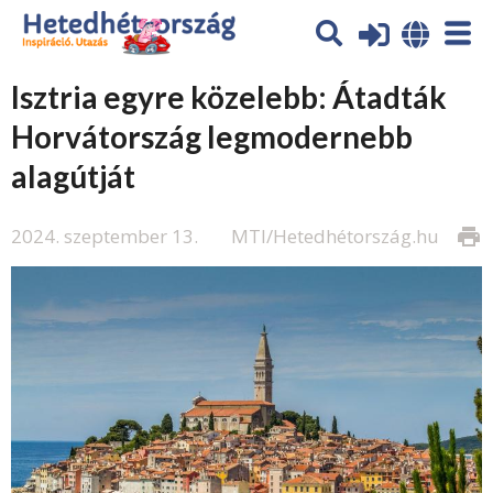
Isztria egyre közelebb: Átadták
Horvátország legmodernebb
alagútját
2024. szeptember 13.
MTI/Hetedhétország.hu
print