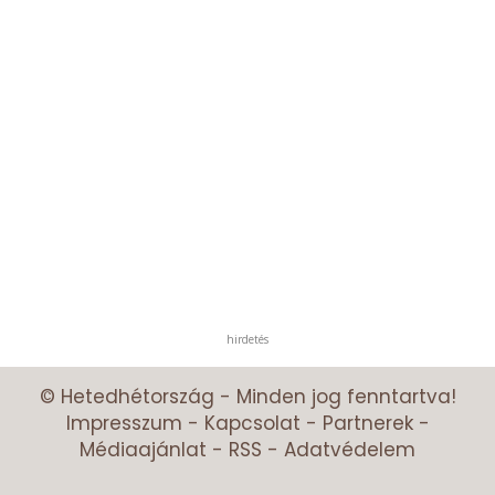
hirdetés
© Hetedhétország - Minden jog fenntartva!
Impresszum
-
Kapcsolat
-
Partnerek
-
Médiaajánlat
-
RSS
-
Adatvédelem