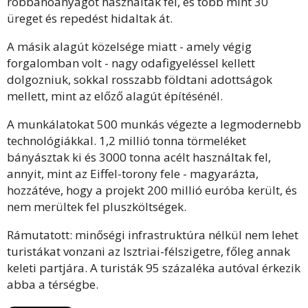
robbanóanyagot használtak fel, és több mint 30
üreget és repedést hidaltak át.
A másik alagút közelsége miatt - amely végig
forgalomban volt - nagy odafigyeléssel kellett
dolgozniuk, sokkal rosszabb földtani adottságok
mellett, mint az előző alagút építésénél.
A munkálatokat 500 munkás végezte a legmodernebb
technológiákkal. 1,2 millió tonna törmeléket
bányásztak ki és 3000 tonna acélt használtak fel,
annyit, mint az Eiffel-torony fele - magyarázta,
hozzátéve, hogy a projekt 200 millió euróba került, és
nem merültek fel pluszköltségek.
Rámutatott: minőségi infrastruktúra nélkül nem lehet
turistákat vonzani az Isztriai-félszigetre, főleg annak
keleti partjára. A turisták 95 százaléka autóval érkezik
abba a térségbe.