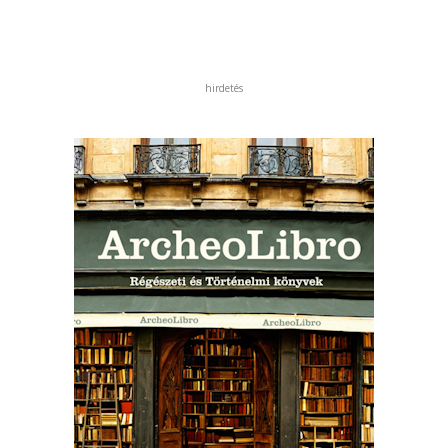
hirdetés