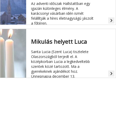
egészen különleges.
Az adventi időszak Hallstattban egy
igazán különleges élmény. A
karácsonyi vásárban idén ismét
felállítják a híres életnagyságú jászolt
navigate_next
a főtéren.
Mikulás helyett Luca
Santa Lucia (Szent Luca) tisztelete
Olaszországból terjedt el. A
középkorban Lucia a legkedveltebb
szentek közé tartozott. Ma a
gyerekeknek ajándékot hoz.
navigate_next
Ünnepnapja december 13.