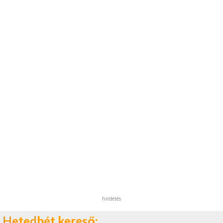
hirdetés
Hetedhét kereső: