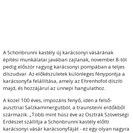
A Schönbrunni kastély új karácsonyi vásárának
építési munkálatai javában zajlanak, november 8-tól
pedig először ragyog karácsonyi pompában a teljes
díszudvar. Az előkészületek különleges fénypontja a
karácsonyfa felállítása, amely az Ehrenhofot díszíti
majd, és hozzájárul az ünnepi hangulathoz.
A közel 100 éves, impozáns fenyő, idén a felső-
ausztriai Salzkammergutból, a traunsteini erdőkből
származik. „Több mint húsz éve az Osztrák Szövetségi
Erdészet szállítja a Schönbrunni kastély előtti
karácsonyi vásár karácsonyfáját - ez egy olyan nagyra