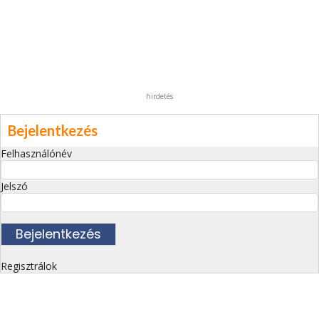
hirdetés
Bejelentkezés
Felhasználónév
Jelszó
Regisztrálok