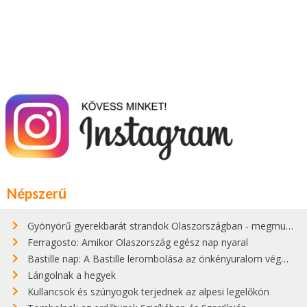
Népszerű
Gyönyörű gyerekbarát strandok Olaszországban - megmutatjuk a 15 legjobbat
Ferragosto: Amikor Olaszország egész nap nyaral
Bastille nap: A Bastille lerombolása az önkényuralom végét jelentette
Lángolnak a hegyek
Kullancsok és szúnyogok terjednek az alpesi legelőkön