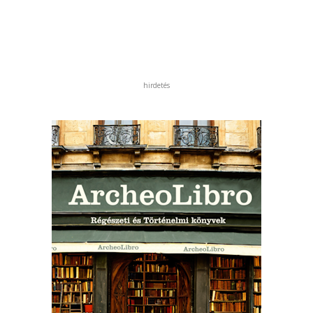
hirdetés