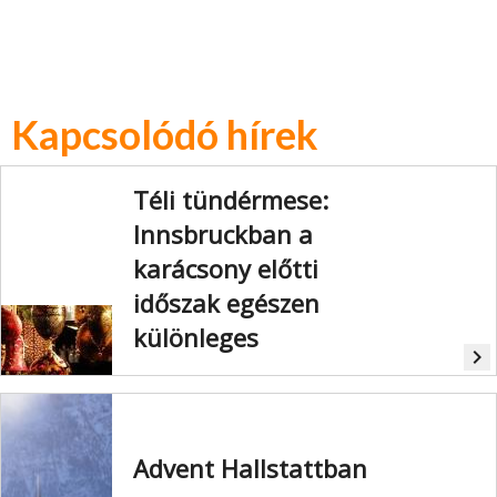
Kapcsolódó hírek
Téli tündérmese:
Innsbruckban a
karácsony előtti
időszak egészen
különleges
navigate_next
Sült gesztenye és forralt bor illata
száll a levegőben, ünnepi hangok
hallatszanak, a város karácsonyi
fényben ragyog a hófödte hegyi
Advent Hallstattban
háttér előtt. Innsbruckban a
karácsony előtti időszak valami