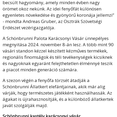
becsült hagyomány, amely minden évben nagy
örömet okoz nekünk. Az idei fenyőfát különösen
egyenletes növekedése és gyönyörű koronája jellemzi”
- mondta Andreas Gruber, az Osztrák Szövetségi
Erdészet vezérigazgatója.
A Schönbrunni Palota Karácsonyi Vásár ünnepélyes
megnyitása 2024. november 8-án lesz. A több mint 90
vásári standon kézzel készített kézműves termékek,
regionális finomságok és téli tevékenységek kicsiknek
és nagyoknak egyaránt felejthetetlen élménnyé teszik
a piacot minden generáció számára.
A szezon végén a fenyőfa törzsét átadják a
Schönbrunni Állatkert elefántjainak, akik már alig
várják, hogy természetes játékként használhassák. Az
ágakat is újrahasznosítják, és a különböző állatkertek
javát szolgálják majd.
Schönbrunni kastély karácsonyi vásár