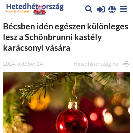
Bécsben idén egészen különleges
lesz a Schönbrunni kastély
karácsonyi vására
2024. október 24.
Hetedhétország.hu
print