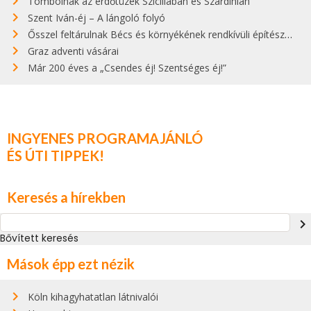
Tombolnak az erdőtüzek Szicíliában és Szardínián
Szent Iván-éj – A lángoló folyó
Ősszel feltárulnak Bécs és környékének rendkívüli építészeti kincsei
Graz adventi vásárai
Már 200 éves a „Csendes éj! Szentséges éj!”
INGYENES PROGRAMAJÁNLÓ
ÉS ÚTI TIPPEK!
Keresés a hírekben
navigate_next
Bővített keresés
Mások épp ezt nézik
Köln kihagyhatatlan látnivalói