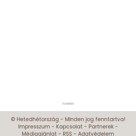
hirdetés
© Hetedhétország - Minden jog fenntartva!
Impresszum
-
Kapcsolat
-
Partnerek
-
Médiaajánlat
-
RSS
-
Adatvédelem