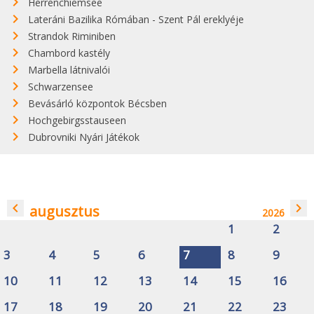
Herrenchiemsee
Lateráni Bazilika Rómában - Szent Pál ereklyéje
Strandok Riminiben
Chambord kastély
Marbella látnivalói
Schwarzensee
Bevásárló központok Bécsben
Hochgebirgsstauseen
Dubrovniki Nyári Játékok
navigate_before
navigate_next
augusztus
2026
1
2
3
4
5
6
7
8
9
10
11
12
13
14
15
16
17
18
19
20
21
22
23