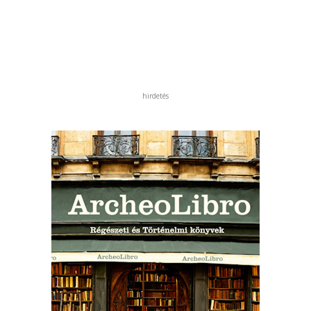
hirdetés