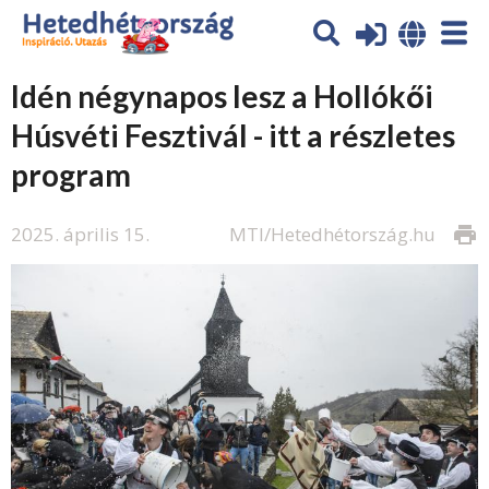
Idén négynapos lesz a Hollókői
Húsvéti Fesztivál - itt a részletes
program
2025. április 15.
MTI/Hetedhétország.hu
print