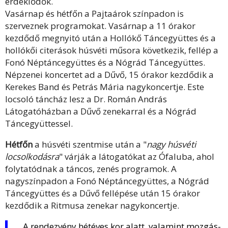
érdeklődők.
Vasárnap és hétfőn a Pajtaárok színpadon is
szerveznek programokat. Vasárnap a 11 órakor
kezdődő megnyitó után a Hollókő Táncegyüttes és a
hollókői citerások húsvéti műsora következik, fellép a
Fonó Néptáncegyüttes és a Nógrád Táncegyüttes.
Népzenei koncertet ad a Dűvő, 15 órakor kezdődik a
Kerekes Band és Petrás Mária nagykoncertje. Este
locsoló táncház lesz a Dr. Román András
Látogatóházban a Dűvő zenekarral és a Nógrád
Táncegyüttessel.
Hétfőn
a húsvéti szentmise után a "
nagy húsvéti
locsolkodásra
" várják a látogatókat az Ófaluba, ahol
folytatódnak a táncos, zenés programok. A
nagyszínpadon a Fonó Néptáncegyüttes, a Nógrád
Táncegyüttes és a Dűvő fellépése után 15 órakor
kezdődik a Ritmusa zenekar nagykoncertje.
A rendezvény hétéves kor alatt, valamint mozgás-,