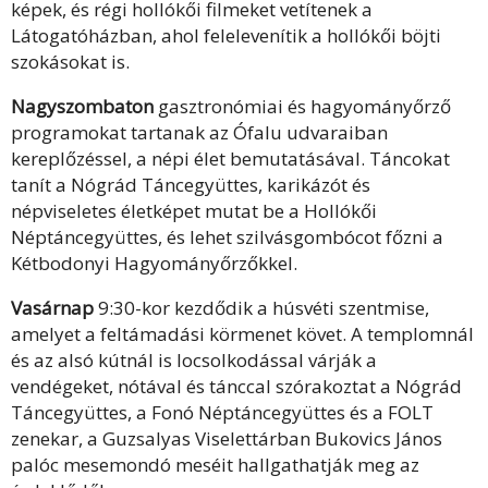
képek, és régi hollókői filmeket vetítenek a
Látogatóházban, ahol felelevenítik a hollókői böjti
szokásokat is.
Nagyszombaton
gasztronómiai és hagyományőrző
programokat tartanak az Ófalu udvaraiban
kereplőzéssel, a népi élet bemutatásával. Táncokat
tanít a Nógrád Táncegyüttes, karikázót és
népviseletes életképet mutat be a Hollókői
Néptáncegyüttes, és lehet szilvásgombócot főzni a
Kétbodonyi Hagyományőrzőkkel.
Vasárnap
9:30-kor kezdődik a húsvéti szentmise,
amelyet a feltámadási körmenet követ. A templomnál
és az alsó kútnál is locsolkodással várják a
vendégeket, nótával és tánccal szórakoztat a Nógrád
Táncegyüttes, a Fonó Néptáncegyüttes és a FOLT
zenekar, a Guzsalyas Viselettárban Bukovics János
palóc mesemondó meséit hallgathatják meg az