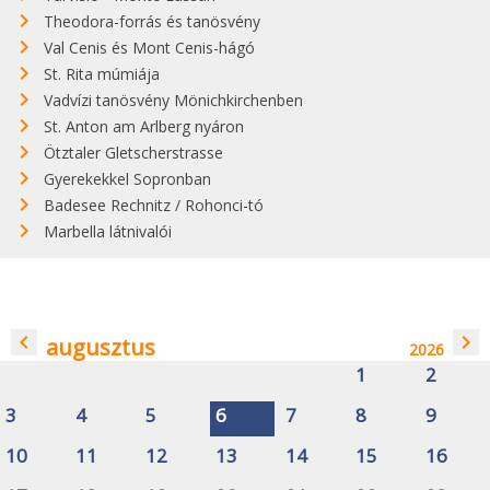
Theodora-forrás és tanösvény
Val Cenis és Mont Cenis-hágó
St. Rita múmiája
Vadvízi tanösvény Mönichkirchenben
St. Anton am Arlberg nyáron
Ötztaler Gletscherstrasse
Gyerekekkel Sopronban
Badesee Rechnitz / Rohonci-tó
Marbella látnivalói
navigate_before
navigate_next
augusztus
2026
1
2
3
4
5
6
7
8
9
10
11
12
13
14
15
16