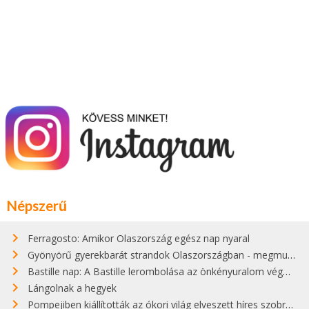
Népszerű
Ferragosto: Amikor Olaszország egész nap nyaral
Gyönyörű gyerekbarát strandok Olaszországban - megmutatjuk a 15 legjobbat
Bastille nap: A Bastille lerombolása az önkényuralom végét jelentette
Lángolnak a hegyek
Pompejiben kiállították az ókori világ elveszett híres szobrának másolatát