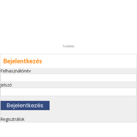
hirdetés
Bejelentkezés
Felhasználónév
Jelszó
Regisztrálok