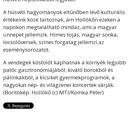
A húsvéti hagyományok eltűnőben lévő kulturális
értékeink közé tartoznak, ám Hollókőn ezeken a
napokon megtalálható mindaz, ami a magyar
ünnepet jellemzik. Hímes tojás, magyar sonka,
locsolóversek, színes forgatag jellemzi az
eseménysorozatot.
A vendégek kóstolót kaphatnak a környék legjobb
palóc gasztronómiájából, kiváló borokból és
pálinkákból, a kicsiket gyermekprogramok, a
nagyokat nép- és világzenei koncertek várják.
(Borítókép: Hollókő (c) MTI/Komka Péter)