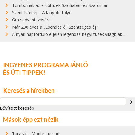
Tombolnak az erdőtüzek Szicíliában és Szardínián
Szent Iván-éj – A lángoló folyó
Graz adventi vásárai
Már 200 éves a „Csendes éj! Szentséges éj!”
A nyári napforduló éjjelén legendás hegyi tüzek világítják meg Zugspitzét
INGYENES PROGRAMAJÁNLÓ
ÉS ÚTI TIPPEK!
Keresés a hírekben
navigate_next
Bővített keresés
Mások épp ezt nézik
Tarvisio - Monte Lussari