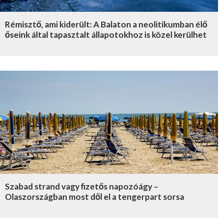
Rémisztő, ami kiderült: A Balaton a neolitikumban élő
őseink által tapasztalt állapotokhoz is közel kerülhet
Szabad strand vagy fizetős napozóágy –
Olaszországban most dől el a tengerpart sorsa