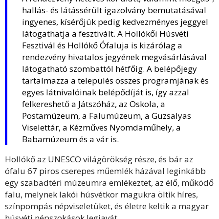
hallás- és látássérült igazolvány bemutatásával
ingyenes, kísérőjük pedig kedvezményes jeggyel
látogathatja a fesztivált. A Hollókői Húsvéti
Fesztivál és Hollókő Ófaluja is kizárólag a
rendezvény hivatalos jegyének megvásárlásával
látogatható szombattól hétfőig. A belépőjegy
tartalmazza a település összes programjának és
egyes látnivalóinak belépődíját is, így azzal
felkereshető a Játszóház, az Oskola, a
Postamúzeum, a Falumúzeum, a Guzsalyas
Viselettár, a Kézműves Nyomdaműhely, a
Babamúzeum és a vár is.
Hollókő az UNESCO világörökség része, és bár az
ófalu 67 piros cserepes műemlék házával leginkább
egy szabadtéri múzeumra emlékeztet, az élő, működő
falu, melynek lakói húsvétkor magukra öltik híres,
színpompás népviseletüket, és életre keltik a magyar
húsvéti népszokások legjavát.