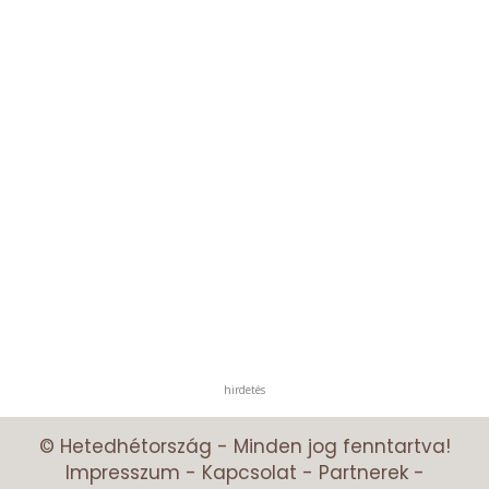
hirdetés
© Hetedhétország - Minden jog fenntartva!
Impresszum
-
Kapcsolat
-
Partnerek
-