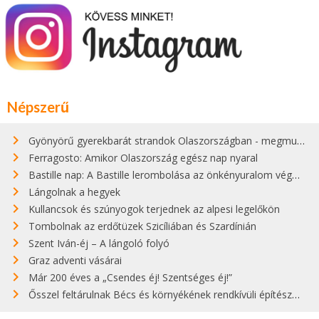
Népszerű
Gyönyörű gyerekbarát strandok Olaszországban - megmutatjuk a 15 legjobbat
Ferragosto: Amikor Olaszország egész nap nyaral
Bastille nap: A Bastille lerombolása az önkényuralom végét jelentette
Lángolnak a hegyek
Kullancsok és szúnyogok terjednek az alpesi legelőkön
Tombolnak az erdőtüzek Szicíliában és Szardínián
Szent Iván-éj – A lángoló folyó
Graz adventi vásárai
Már 200 éves a „Csendes éj! Szentséges éj!”
Ősszel feltárulnak Bécs és környékének rendkívüli építészeti kincsei