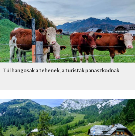
Túl hangosak a tehenek, a turisták panaszkodnak