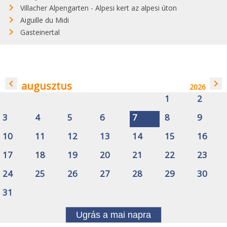
Villacher Alpengarten - Alpesi kert az alpesi úton
Aiguille du Midi
Gasteinertal
navigate_before
navigate_next
augusztus
2026
1
2
3
4
5
6
7
8
9
10
11
12
13
14
15
16
17
18
19
20
21
22
23
24
25
26
27
28
29
30
31
Ugrás a mai napra