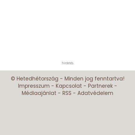
hirdetés
© Hetedhétország - Minden jog fenntartva!
Impresszum
-
Kapcsolat
-
Partnerek
-
Médiaajánlat
-
RSS
-
Adatvédelem