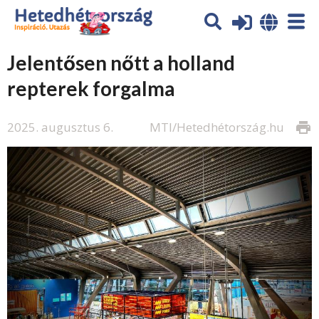
Jelentősen nőtt a holland
repterek forgalma
2025. augusztus 6.
MTI/Hetedhétország.hu
print