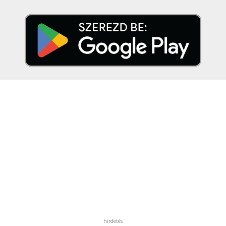
hirdetés