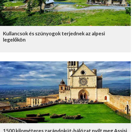
Kullancsok és szúnyogok terjednek az alpesi
legelőkön
1500 kilométeres zarándokút-hálózat nyílt meg Assisi