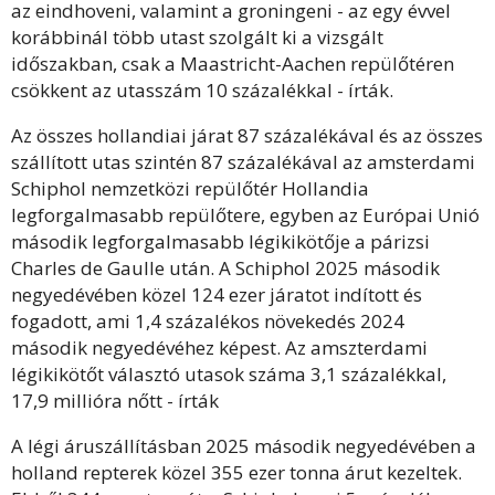
az eindhoveni, valamint a groningeni - az egy évvel
korábbinál több utast szolgált ki a vizsgált
időszakban, csak a Maastricht-Aachen repülőtéren
csökkent az utasszám 10 százalékkal - írták.
Az összes hollandiai járat 87 százalékával és az összes
szállított utas szintén 87 százalékával az amsterdami
Schiphol nemzetközi repülőtér Hollandia
legforgalmasabb repülőtere, egyben az Európai Unió
második legforgalmasabb légikikötője a párizsi
Charles de Gaulle után. A Schiphol 2025 második
negyedévében közel 124 ezer járatot indított és
fogadott, ami 1,4 százalékos növekedés 2024
második negyedévéhez képest. Az amszterdami
légikikötőt választó utasok száma 3,1 százalékkal,
17,9 millióra nőtt - írták
A légi áruszállításban 2025 második negyedévében a
holland repterek közel 355 ezer tonna árut kezeltek.