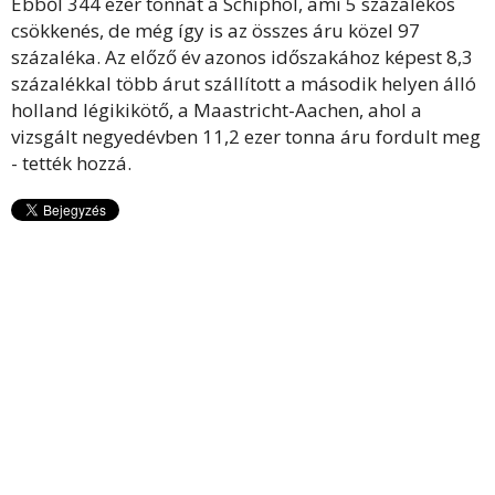
Ebből 344 ezer tonnát a Schiphol, ami 5 százalékos
csökkenés, de még így is az összes áru közel 97
százaléka. Az előző év azonos időszakához képest 8,3
százalékkal több árut szállított a második helyen álló
holland légikikötő, a Maastricht-Aachen, ahol a
vizsgált negyedévben 11,2 ezer tonna áru fordult meg
- tették hozzá.