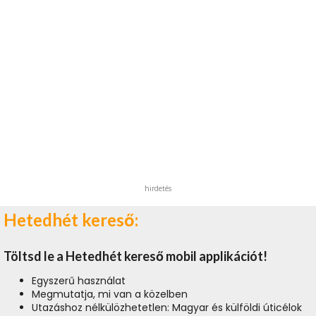
hirdetés
Hetedhét kereső:
Töltsd le a Hetedhét kereső mobil applikációt!
Egyszerű használat
Megmutatja, mi van a közelben
Utazáshoz nélkülözhetetlen: Magyar és külföldi úticélok