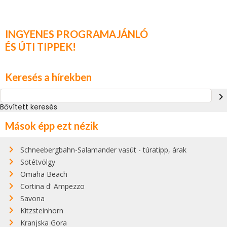
INGYENES PROGRAMAJÁNLÓ
ÉS ÚTI TIPPEK!
Keresés a hírekben
navigate_next
Bővített keresés
Mások épp ezt nézik
Schneebergbahn-Salamander vasút - túratipp, árak
Sötétvölgy
Omaha Beach
Cortina d' Ampezzo
Savona
Kitzsteinhorn
Kranjska Gora