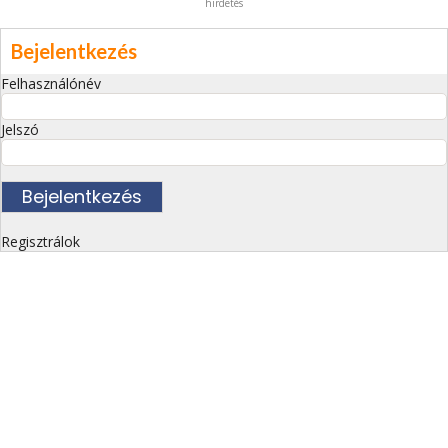
hirdetés
Bejelentkezés
Felhasználónév
Jelszó
Regisztrálok